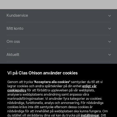
Sidfot
Kundservice
Mitt konto
Om oss
Aktuellt
Våra bolag
Vi på Clas Ohlson använder cookies
Hitta butik
Genom att trycka
”Acceptera alla cookies”
samtycker du till att vi
lagrar cookies och andra spårtekniker på din enhet
enligt vår
cookiepolicy
för att förbättra upplevelsen på vår webbplats,
SE
NO
FI
analysera webbplatsens användning samt anpassa våra
marknadsföringsinsatser. Vi använder fyra kategorier av cookies:
nödvändiga, funktionella, analys och annonsering. För nödvändiga
cookies krävs inte ditt samtycke eftersom dessa cookies är
nödvändiga för att innehållet på webbplatsen ska kunna fungera. Om
du istället vill skräddarsy dina val kan du trycka på
inställningar
. Ditt