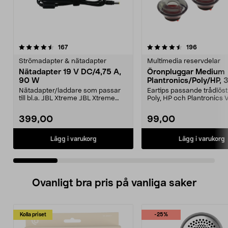
4.5 av 5 stjärnor
recensioner
5.0 av 5 stjärnor
recensione
167
196
Strömadapter & nätadapter
Multimedia reservdelar
Nätadapter 19 V DC/4,75 A,
Öronpluggar Medium
90 W
Plantronics/Poly/HP, 
Nätadapter/laddare som passar
Eartips passande trådlös
till bl.a. JBL Xtreme JBL Xtreme
Poly, HP och Plantronics
2JBL BoomboxJBL B...
PRO, Legend 3...
399,00
99,00
Lägg i varukorg
Lägg i varukorg
Ovanligt bra pris på vanliga saker
Kolla priset
-25%