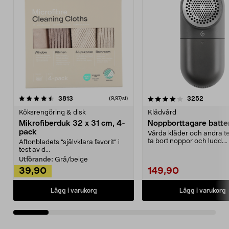
4.0av 5 stjärnor
recensioner
4.5av 5 stjärnor
recensio
3813
3252
(9,97/st)
Köksrengöring & disk
Klädvård
Mikrofiberduk 32 x 31 cm, 4-
Noppborttagare batter
pack
Vårda kläder och andra tex
ta bort noppor och ludd.
Aftonbladets "självklara favorit” i
Noppborttagaren fräs...
test av d...
Utförande:
Grå/beige
39,90
149,90
Lägg i varukorg
Lägg i varukorg