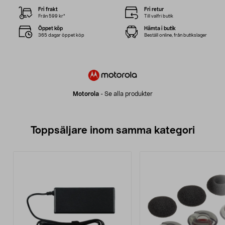
Fri frakt
Fri retur
Från 599 kr*
Till valfri butik
Öppet köp
Hämta i butik
365 dagar öppet köp
Beställ online, från butikslager
Motorola
-
Se alla produkter
Toppsäljare inom samma kategori