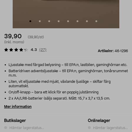
39,90
(39,90/st)
(inkl. moms)
4.3
(
27
)
Artikelnr:
46-1296
Ljusstake med färgad belysning – till EPA:n, lastbilen, gaminghörnan etc.
Batteridriven adventsljusstake – till EPA:n, gaminghörnan, tonårsrummet
m.m.
Liten, vit elljusstake med mjukt, växlande ljusläge – skiftar färg
automatiskt.
On/off-knapp – bara ett klick för en poppig julstämning
2 x AA/LR6-batterier (säljs separat). Mått: 15,7 x 3,7 x 13,5 cm.
Mer information
Butikslager
Onlinelager
Hämtar lagerstatus...
Hämtar lagerstatus...