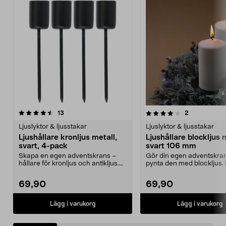
4.0 av 5 stjärnor
recensioner
4.5 av 5 stjärnor
recensioner
13
2
Ljuslyktor & ljusstakar
Ljuslyktor & ljusstakar
Ljushållare kronljus metall,
Ljushållare blockljus 
svart, 4-pack
svart 106 mm
Skapa en egen adventskrans –
Gör din egen adventskra
hållare för kronljus och antikljus.
pynta den med blockljus. 
Ljushållare kro...
ljushållare för bl...
69,90
69,90
Lägg i varukorg
Lägg i varukorg