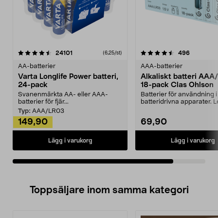
4.5av 5 stjärnor
recensioner
recension
24101
496
(6,25/st)
AA-batterier
AAA-batterier
Varta Longlife Power batteri,
Alkaliskt batteri AA
24-pack
18-pack Clas Ohlson
Svanenmärkta AA- eller AAA-
Batterier för användning i
batterier för fjär...
batteridrivna apparater. 
i en sma...
Typ:
AAA/LR03
149,90
69,90
Lägg i varukorg
Lägg i varukorg
Toppsäljare inom samma kategori