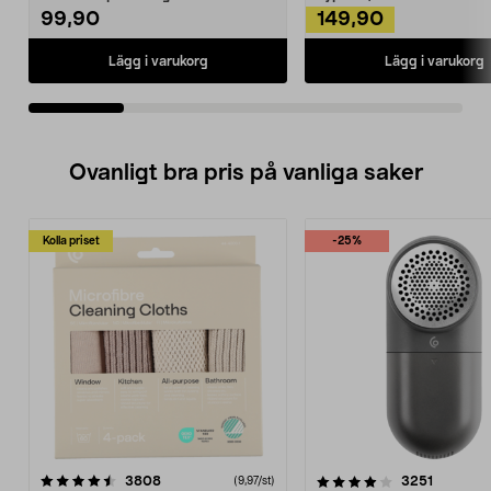
99,90
149,90
Lägg i varukorg
Lägg i varukorg
Ovanligt bra pris på vanliga saker
Kolla priset
-25%
4.0av 5 stjärnor
recensioner
4.5av 5 stjärnor
recensio
3808
3251
(9,97/st)