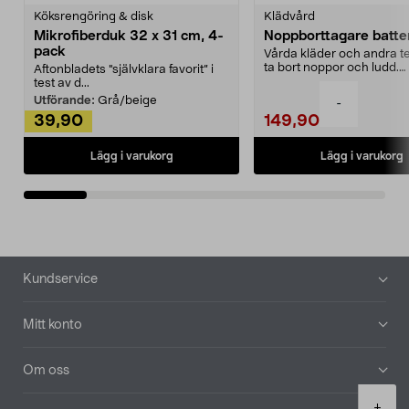
Köksrengöring & disk
Klädvård
Mikrofiberduk 32 x 31 cm, 4-
Noppborttagare batter
pack
Vårda kläder och andra tex
ta bort noppor och ludd.
Aftonbladets "självklara favorit” i
Noppborttagaren fräs...
test av d...
Utförande:
Grå/beige
-
39,90
149,90
Lägg i varukorg
Lägg i varukorg
Sidfot
Kundservice
Mitt konto
Om oss
Product
+