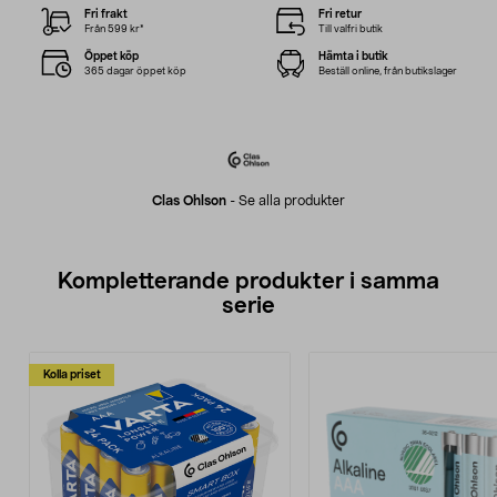
Fri frakt
Fri retur
Från 599 kr*
Till valfri butik
Öppet köp
Hämta i butik
365 dagar öppet köp
Beställ online, från butikslager
Clas Ohlson
-
Se alla produkter
Kompletterande produkter i samma
serie
Kolla priset