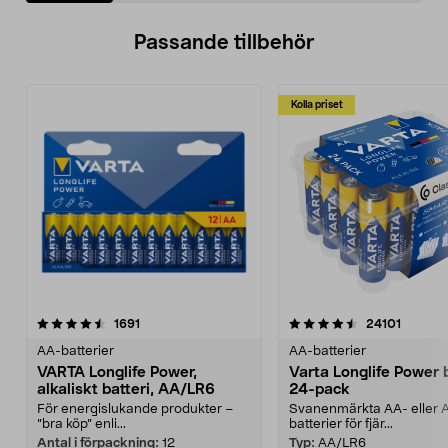
Passande tillbehör
Kolla priset
4.5av 5 stjärnor
recensioner
4.5av 5 stjärnor
recensi
1691
24101
AA-batterier
AA-batterier
VARTA Longlife Power,
Varta Longlife Power b
alkaliskt batteri, AA/LR6
24-pack
För energislukande produkter –
Svanenmärkta AA- eller 
”bra köp” enli...
batterier för fjär...
Antal i förpackning:
12
Typ:
AA/LR6