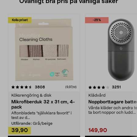
Ovanligt bra pris på vanliga saker
Kolla priset
-25%
4.0av 5 stjärnor
recensioner
4.5av 5 stjärnor
recensio
3808
3251
(9,97/st)
Köksrengöring & disk
Klädvård
Mikrofiberduk 32 x 31 cm, 4-
Noppborttagare batter
pack
Vårda kläder och andra tex
ta bort noppor och ludd.
Aftonbladets "självklara favorit” i
Noppborttagaren fräs...
test av d...
Utförande:
Grå/beige
39,90
149,90