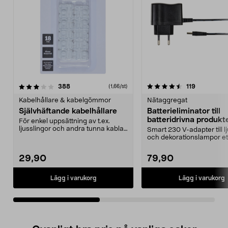
4.5av 5 stjärnor
recensioner
4.5av 5 stjärnor
recensione
388
119
(1,66/st)
Kabelhållare & kabelgömmor
Nätaggregat
Självhäftande kabelhållare
Batterieliminator till
batteridrivna produkt
För enkel uppsättning av t.ex.
Northlight
ljusslingor och andra tunna kablar.
Smart 230 V-adapter till l
Enkla att mon...
och dekorationslampor et
Används istället...
29,90
79,90
Lägg i varukorg
Lägg i varukorg