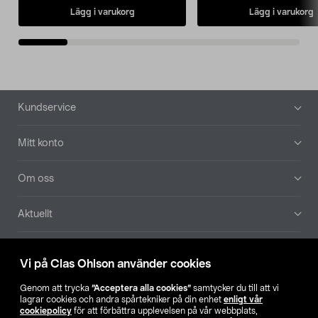
Lägg i varukorg
Lägg i varukorg
Sidfot
Kundservice
Mitt konto
Om oss
Aktuellt
Våra bolag
Vi på Clas Ohlson använder cookies
Hitta butik
Genom att trycka
”Acceptera alla cookies”
samtycker du till att vi
lagrar cookies och andra spårtekniker på din enhet
enligt vår
cookiepolicy
för att förbättra upplevelsen på vår webbplats,