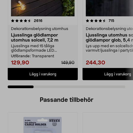
4.5 av 5 stjärnor
recensioner
4.0 av 5 stjärnor
recensione
2616
715
Dekorationsbelysning utomhus
Dekorationsbelysning ut
Ljusslinga glödlampor
Ljusslinga utomhus so
utomhus solcell, 7,2 m
glödlampor glob, 5,4
Ljusslinga med 15 tåliga
Lys upp med en solcellsdr
glödlampsformade LED...
varmvit ljusslinga i partytä
altanen elle...
Utförande:
Transparent
129,90
244,30
149,90
Lägg i varukorg
Lägg i varukorg
Passande tillbehör