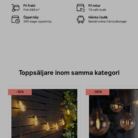
Fri frakt
Fri retur
Från 599 kr*
Till valfri butik
Öppet köp
Hämta i butik
365 dagar öppet köp
Beställ online, från butikslager
Toppsäljare inom samma kategori
-13%
-30%