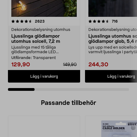
4.5 av 5 stjärnor
recensioner
4.0 av 5 stjärnor
recensione
2623
716
Dekorationsbelysning utomhus
Dekorationsbelysning ut
Ljusslinga glödlampor
Ljusslinga utomhus so
utomhus solcell, 7,2 m
glödlampor glob, 5,4
Ljusslinga med 15 tåliga
Lys upp med en solcellsdr
glödlampsformade LED...
varmvit ljusslinga i partytä
altanen elle...
Utförande:
Transparent
129,90
244,30
149,90
Lägg i varukorg
Lägg i varukorg
Passande tillbehör