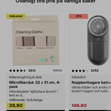
Ovanligt bra pris på vanliga saker
Kolla priset
-25%
4.0av 5 stjärnor
recensioner
4.5av 5 stjärnor
recensio
3813
3252
(9,97/st)
Köksrengöring & disk
Klädvård
Mikrofiberduk 32 x 31 cm, 4-
Noppborttagare batter
pack
Vårda kläder och andra tex
ta bort noppor och ludd.
Aftonbladets "självklara favorit” i
Noppborttagaren fräs...
test av d...
Utförande:
Grå/beige
39,90
149,90