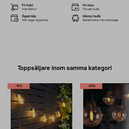
Fri frakt
Fri retur
Från 599 kr*
Till valfri butik
Öppet köp
Hämta i butik
365 dagar öppet köp
Beställ online, från butikslager
Toppsäljare inom samma kategori
-13%
-30%