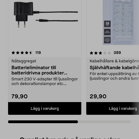
3.0av 5 stjärnor
recensioner
4.5av 5 stjärnor
recension
119
389
Nätaggregat
Kabelhållare & kabelgö
Batterieliminator till
Självhäftande kabelhå
batteridrivna produkter
För enkel uppsättning av t
Northlight
ljusslingor och andra tunn
Smart 230 V-adapter till ljusslingor
Enkla att mon...
och dekorationslampor etc.
Används istället...
79,90
29,90
Lägg i varukorg
Lägg i varukorg