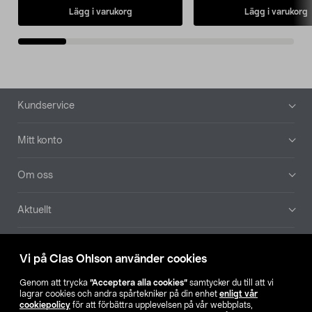
Lägg i varukorg
Lägg i varukorg
Sidfot
Kundservice
Mitt konto
Om oss
Aktuellt
Våra bolag
Vi på Clas Ohlson använder cookies
Hitta butik
Genom att trycka
”Acceptera alla cookies”
samtycker du till att vi
lagrar cookies och andra spårtekniker på din enhet
enligt vår
cookiepolicy
för att förbättra upplevelsen på vår webbplats,