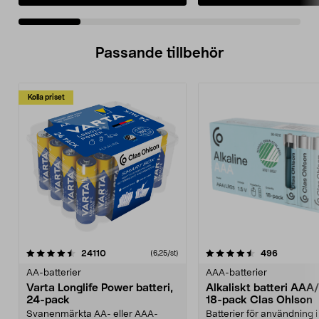
Passande tillbehör
Kolla priset
4.5av 5 stjärnor
recensioner
recension
24110
496
(6,25/st)
AA-batterier
AAA-batterier
Varta Longlife Power batteri,
Alkaliskt batteri AA
24-pack
18-pack Clas Ohlson
Svanenmärkta AA- eller AAA-
Batterier för användning i