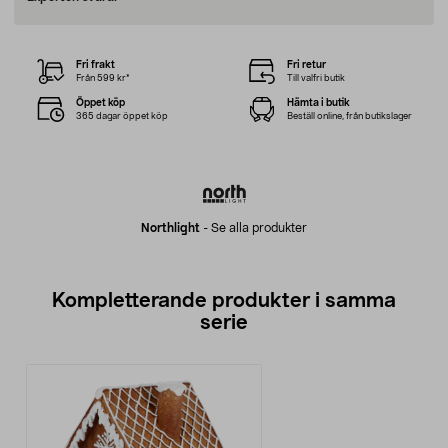
Fri frakt
Fri retur
Från 599 kr*
Till valfri butik
Öppet köp
Hämta i butik
365 dagar öppet köp
Beställ online, från butikslager
Northlight
-
Se alla produkter
Kompletterande produkter i samma
serie