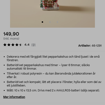
149,90
(inkl. moms)
4.4
(
9
)
Artikelnr:
46-1291
Dekorera med ett färgglatt litet pepparkakshus och tänd ljuset i de små
fönstren.
Batteridrivet pepparkakshus med timer – lyser 6 timmar, släcks
automatiskt 18 timmar.
Tillverkat i robust polyresin – du kan återanvända juldekorationen år
efter år.
Batteridrivet och kompakt, lätt att placera i fönster, hylla eller som del av
ett julstilleben.
Mått: 10 x 10 x 13,5 cm. Drivs med 2 x AAA/LR03-batteri (säljs separat).
Mer information