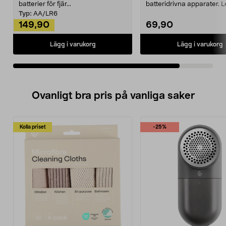
batterier för fjär...
batteridrivna apparater. 
i en sma...
Typ:
AA/LR6
149,90
69,90
Lägg i varukorg
Lägg i varukorg
Ovanligt bra pris på vanliga saker
Kolla priset
-25%