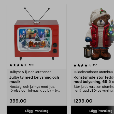
4.0 av 5 stjärnor
recensioner
4.0 av 5 stjärnor
recensioner
122
27
Julbyar & ljusdekorationer
Juldekorationer utomhus
Julby tv med belysning och
Konstsmide stor tedd
musik
med belysning, 65,5 
Nostalgi och julmys med ljus,
Stor juldekoration utomh
rörelse och julmusik. Julby – tv
flerfärgad LED-belysning.
med stämningsfull...
Konstsmide teddybjörn...
399,00
1299,00
Lägg i varukorg
Lägg i varukorg