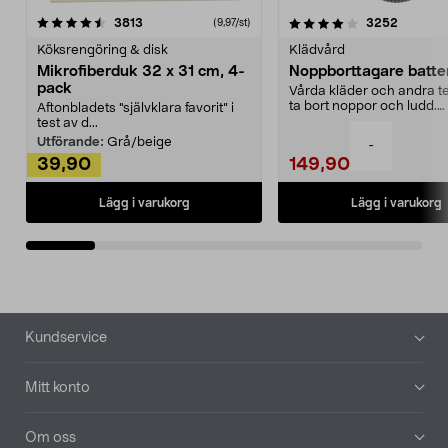
4.0av 5 stjärnor
recensioner
4.5av 5 stjärnor
recensio
3813
3252
(9,97/st)
Köksrengöring & disk
Klädvård
Mikrofiberduk 32 x 31 cm, 4-
Noppborttagare batter
pack
Vårda kläder och andra tex
ta bort noppor och ludd.
Aftonbladets "självklara favorit” i
Noppborttagaren fräs...
test av d...
Utförande:
Grå/beige
-
39,90
149,90
Lägg i varukorg
Lägg i varukorg
Sidfot
Kundservice
Mitt konto
Om oss