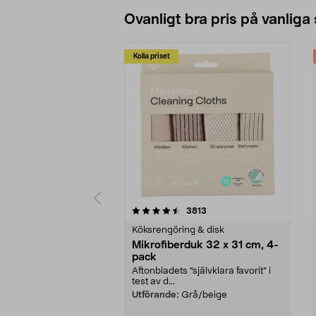
Ovanligt bra pris på vanliga
Kolla priset
5av 5 stjärnor
4.0av 5 stjärnor
recensioner
3813
Köksrengöring & disk
Mikrofiberduk 32 x 31 cm, 4-
pack
Aftonbladets "självklara favorit” i
test av d...
Utförande:
Grå/beige