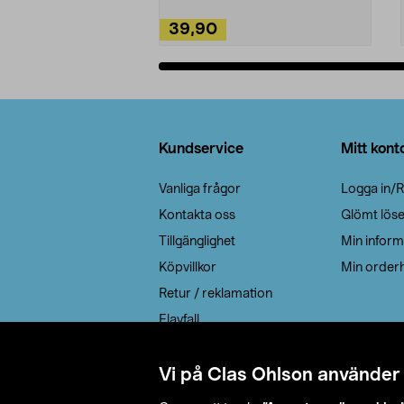
39,90
Lägg i varukorg
Sidfot
Kundservice
Mitt kont
Vanliga frågor
Logga in/R
Kontakta oss
Glömt lös
Tillgänglighet
Min inform
Köpvillkor
Min orderh
Retur / reklamation
Elavfall
Cookie policy
Leveransalternativ
Vi på Clas Ohlson använder