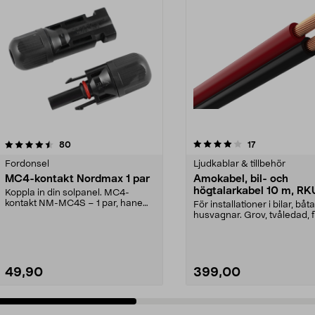
4.0 av 5 stjärnor
recensioner
4.5 av 5 stjärnor
recensioner
80
17
Fordonsel
Ljudkablar & tillbehör
MC4-kontakt Nordmax 1 par
Amokabel, bil- och
högtalarkabel 10 m, R
Koppla in din solpanel. MC4-
2x6 mm2
kontakt NM-MC4S – 1 par, hane
För installationer i bilar, båt
och hona. Kontakten pa...
husvagnar. Grov, tvåledad, f
lågspännin...
49,90
399,00