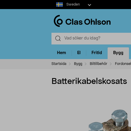
Select
Sweden
market
Hem
El
Fritid
Bygg
Startsida
Bygg
Biltillbehör
Fordonse
Batterikabelskosats