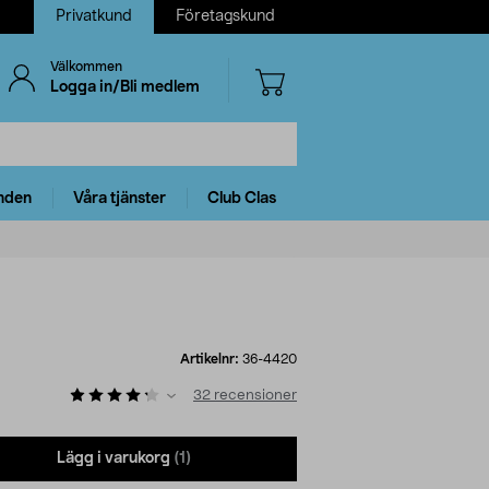
Privatkund
Företagskund
Välkommen
Logga in/Bli medlem
nden
Våra tjänster
Club Clas
Artikelnr:
36-4420
32
recensioner
Lägg i varukorg
(1)