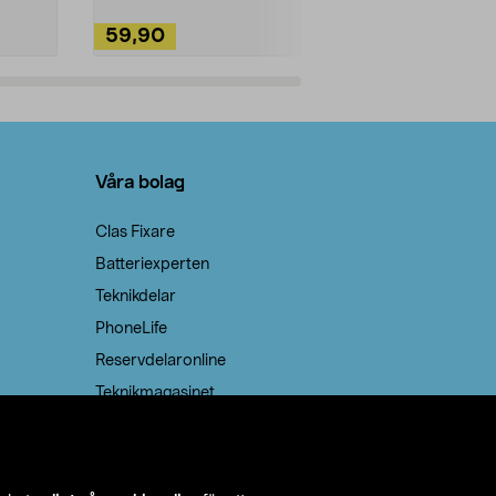
59,90
49,90
Lägg i varukorg
Lägg
Våra bolag
Clas Fixare
Batteriexperten
Teknikdelar
PhoneLife
Reservdelaronline
Teknikmagasinet