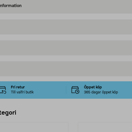
information
Fri retur
Öppet köp
Till valfri butik
365 dagar öppet köp
tegori