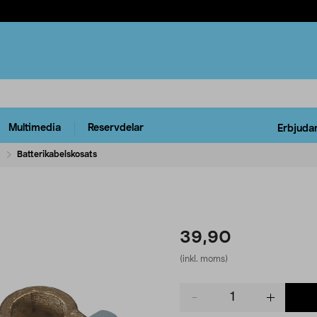
Multimedia
Reservdelar
Erbjuda
l
Batterikabelskosats
39,90
(inkl. moms)
Product
quantity