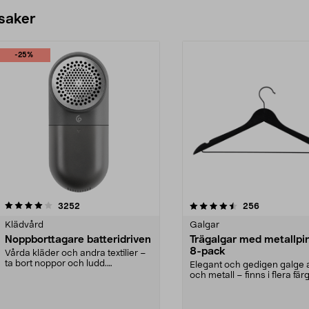
 saker
-25%
4.5av 5 stjärnor
recensioner
4.0av 5 stjärnor
recensioner
3252
256
Klädvård
Galgar
Noppborttagare batteridriven
Trägalgar med metallpi
8-pack
Vårda kläder och andra textilier –
ta bort noppor och ludd.
Elegant och gedigen galge a
Noppborttagaren fräs...
och metall – finns i flera färg
Galge med sv...