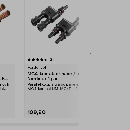
4.5 av 5 stjärnor
recensioner
4.5
31
6
Fordonsel
Fordonsel
MC4-kontakter hane / hona
Kabelskotå
KUB
Nordmax 1 par
Rejäl kabelsk
Returspärr fö
ar och
Parallellkoppla två solpaneler.
pressningar. F
lat
MC4-kontakt NM-MC4P – 2
kontakter i en förpackni...
109,90
199,90