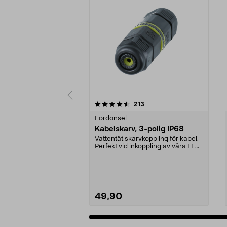
5 av 5 stjärnor
4.5 av 5 stjärnor
recensioner
213
Fordonsel
Kabelskarv, 3-polig IP68
Vattentät skarvkoppling för kabel.
Perfekt vid inkoppling av våra LED-
strålkasta...
49,90