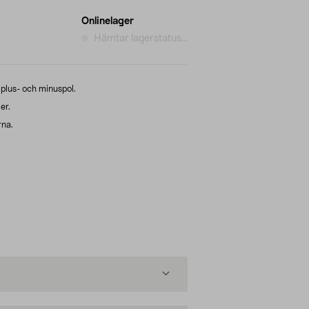
Onlinelager
Hämtar lagerstatus...
 plus- och minuspol.
er.
rna.