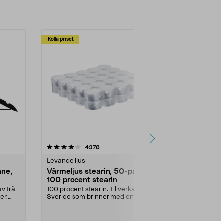
Kolla priset
Multibuy
4.5av 5 stjärnor
recensioner
4.5
4378
2
Levande ljus
Rengöringsm
nne,
Värmeljus stearin, 50-pack,
Bikarbonat
100 procent stearin
Ett allsidigt 
städning och 
v trä
100 procent stearin. Tillverkade i
ute. Städa med
er.
Sverige som brinner med en
vacker och sotfri ...