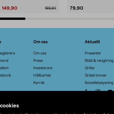
149,90
79,90
199,90
Lägg i varukorg
Lägg i varukorg
o
Om oss
Aktuellt
egistrera
Om oss
Presenter
enord
Press
Städ & rengöring
ation
Investerare
Grillar
istorik
Hållbarhet
Grästrimmer
Karriär
Solcellsbelysning
 cookies