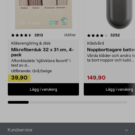
4.0av 5 stjärnor
recensioner
4.5av 5 stjärnor
recensio
3813
3252
(9,97/st)
Köksrengöring & disk
Klädvård
Mikrofiberduk 32 x 31 cm, 4-
Noppborttagare batter
pack
Vårda kläder och andra tex
ta bort noppor och ludd.
Aftonbladets "självklara favorit” i
Noppborttagaren fräs...
test av d...
Utförande:
Grå/beige
39,90
149,90
Lägg i varukorg
Lägg i varukorg
Sidfot
Kundservice