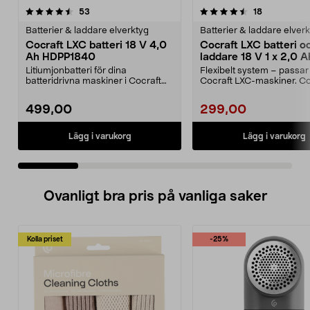
4.5 av 5 stjärnor
recensioner
5.0 av 5 stjärnor
recensioner
53
18
Batterier & laddare elverktyg
Batterier & laddare elver
Cocraft LXC batteri 18 V 4,0
Cocraft LXC batteri o
Ah HDPP1840
laddare 18 V 1 x 2,0 A
CBS42
Litiumjonbatteri för dina
Flexibelt system – passar 
batteridrivna maskiner i Cocraft
Cocraft LXC-maskiner. Co
LXC-systemet. Cocraft...
LXC CBS42 – 18...
499,00
299,00
Lägg i varukorg
Lägg i varukorg
Ovanligt bra pris på vanliga saker
Kolla priset
-25%