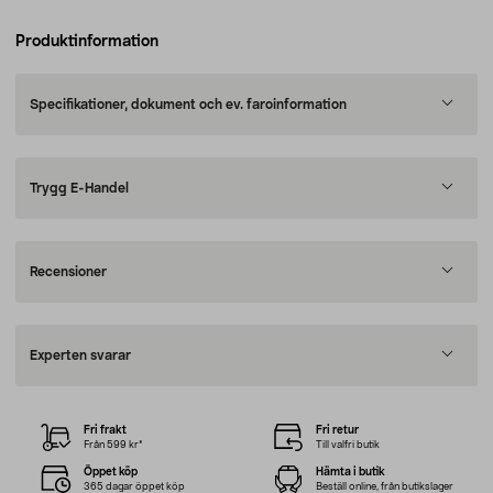
Produktinformation
Specifikationer, dokument och ev. faroinformation
Trygg E-Handel
Recensioner
Experten svarar
Fri frakt
Fri retur
Från 599 kr*
Till valfri butik
Öppet köp
Hämta i butik
365 dagar öppet köp
Beställ online, från butikslager