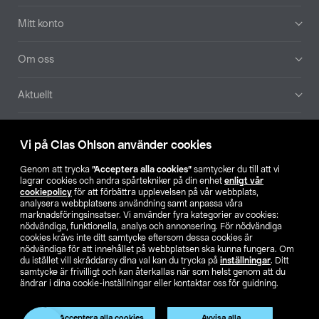
Mitt konto
Om oss
Aktuellt
Våra bolag
Vi på Clas Ohlson använder cookies
Hitta butik
Genom att trycka
”Acceptera alla cookies”
samtycker du till att vi
lagrar cookies och andra spårtekniker på din enhet
enligt vår
cookiepolicy
för att förbättra upplevelsen på vår webbplats,
SE
NO
FI
analysera webbplatsens användning samt anpassa våra
marknadsföringsinsatser. Vi använder fyra kategorier av cookies:
nödvändiga, funktionella, analys och annonsering. För nödvändiga
cookies krävs inte ditt samtycke eftersom dessa cookies är
nödvändiga för att innehållet på webbplatsen ska kunna fungera. Om
du istället vill skräddarsy dina val kan du trycka på
inställningar
. Ditt
samtycke är frivilligt och kan återkallas när som helst genom att du
ändrar i dina cookie-inställningar eller kontaktar oss för guidning.
Köpvillkor
Privacy statement
Klubbvillkor
För företag
Ändra till priser exklusive moms
Produkten har utgått
Acceptera alla cookies
Avvisa alla