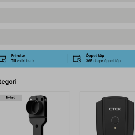
Fri retur
Öppet köp
Till valfri butik
365 dagar öppet köp
tegori
Nyhet