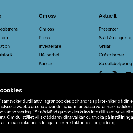
o
Om oss
Aktuellt
egistrera
Om oss
Presenter
enord
Press
Städ & rengöring
ation
Investerare
Grillar
istorik
Hållbarhet
Grästrimmer
Karriär
Solcellsbelysning
 cookies
”
samtycker du till att vi lagrar cookies och andra spårtekniker på din 
analysera webbplatsens användning samt anpassa våra marknadsförings
 och annonsering. För nödvändiga cookies krävs inte ditt samtycke ef
a. Om du istället vill skräddarsy dina val kan du trycka på
inställninga
r i dina cookie-inställningar eller kontaktar oss för guidning.
s Ohlson
Köpvillkor
Privacy statement
Klubbvillkor
H