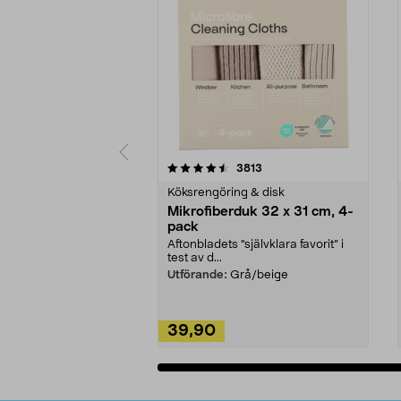
5av 5 stjärnor
4.0av 5 stjärnor
recensioner
3813
Köksrengöring & disk
Mikrofiberduk 32 x 31 cm, 4-
pack
Aftonbladets "självklara favorit” i
test av d...
Utförande:
Grå/beige
39,90
Lägg i varukorg