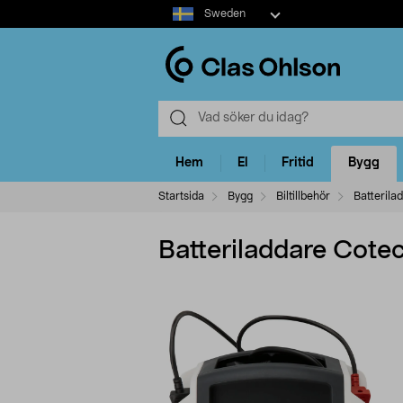
Select
Sweden
market
Hem
El
Fritid
Bygg
Startsida
Bygg
Biltillbehör
Batterila
Batteriladdare Cote