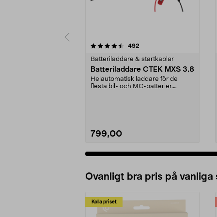
5 av 5 stjärnor
4.5 av 5 stjärnor
recensioner
492
Batteriladdare & startkablar
Batteriladdare CTEK MXS 3.8
Helautomatisk laddare för de
flesta bil- och MC-batterier.
Laddning i sju steg f...
799,00
Ovanligt bra pris på vanliga
Kolla priset