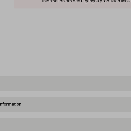
Information om den utgångna produkten finns l
information