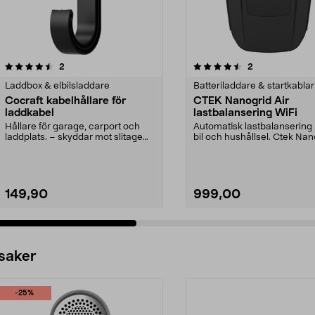
4.5 av 5 stjärnor
recensioner
5.0 av 5 stjärnor
recensioner
2
2
Laddbox & elbilsladdare
Batteriladdare & startkablar
Cocraft kabelhållare för
CTEK Nanogrid Air
laddkabel
lastbalansering WiFi
Hållare för garage, carport och
Automatisk lastbalansering
laddplats. – skyddar mot slitage
bil och hushållsel. Ctek Nan
och smuts. Cocr...
Air – enkel ...
149,90
999,00
 saker
-25%