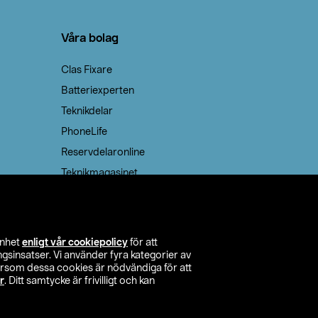
Våra bolag
Clas Fixare
Batteriexperten
Teknikdelar
PhoneLife
Reservdelaronline
Teknikmagasinet
enhet
enligt vår cookiepolicy
för att
insatser. Vi använder fyra kategorier av
tersom dessa cookies är nödvändiga för att
r
. Ditt samtycke är frivilligt och kan
itta butik