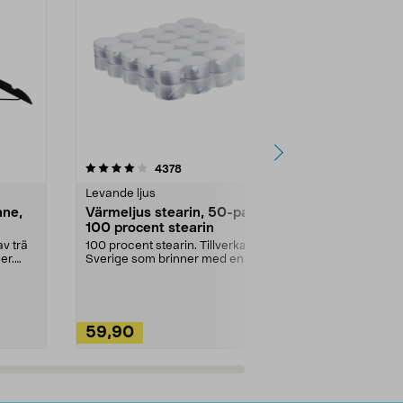
4.5av 5 stjärnor
recensioner
4.5
4378
2
Levande ljus
Rengöringsm
nne,
Värmeljus stearin, 50-pack,
Bikarbonat
100 procent stearin
Ett allsidigt 
städning och 
v trä
100 procent stearin. Tillverkade i
ute. Städa med
er.
Sverige som brinner med en
vacker och sotfri ...
59,90
49,90
Lägg i varukorg
Lägg