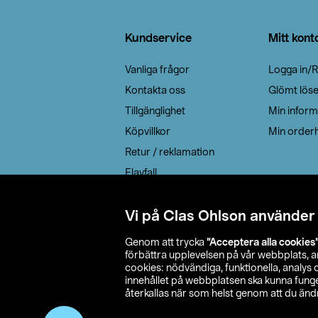
Sidfot
Kundservice
Mitt kont
Vanliga frågor
Logga in/R
Kontakta oss
Glömt lös
Tillgänglighet
Min inform
Köpvillkor
Min orderh
Retur / reklamation
Elavfall
Cookie policy
Leveransalternativ
Vi på Clas Ohlson använder
Genom att trycka
”Acceptera alla cookies
förbättra upplevelsen på vår webbplats, 
cookies: nödvändiga, funktionella, analys
innehållet på webbplatsen ska kunna funger
återkallas när som helst genom att du ändra
© 2026 Cla