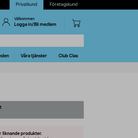
Privatkund
Företagskund
Välkommen
Logga in/Bli medlem
nden
Våra tjänster
Club Clas
t
er
liknande produkter.