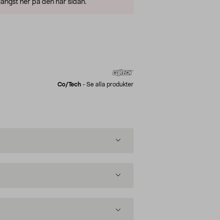
ängst ner på den här sidan.
Co/tech
-
Se alla produkter