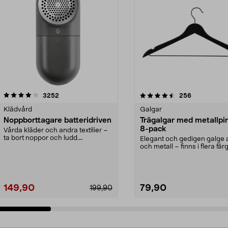
4.5av 5 stjärnor
recensioner
4.0av 5 stjärnor
recensioner
3252
256
Klädvård
Galgar
Noppborttagare batteridriven
Trägalgar med metallpi
8-pack
Vårda kläder och andra textilier –
ta bort noppor och ludd.
Elegant och gedigen galge a
Noppborttagaren fräs...
och metall – finns i flera färg
Galge med sv...
149,90
79,90
199,90
Lägg i varukorg
Lägg i varukorg