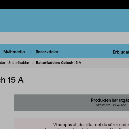
Multimedia
Reservdelar
Erbjuda
ddare & startkablar
Batteriladdare Cotech 15 A
ch 15 A
Produkten har utgåt
Artikelnr:
36-4022
Vi hoppas att du hittar det du söker und