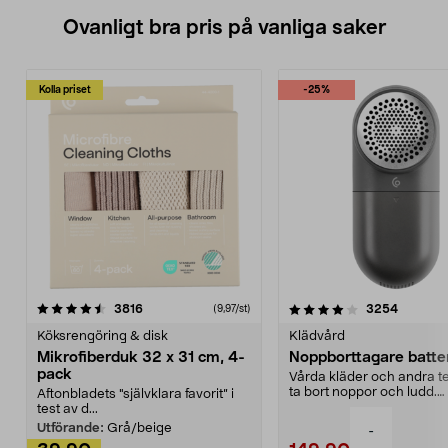
Ovanligt bra pris på vanliga saker
Kolla priset
-25%
4.0av 5 stjärnor
recensioner
4.5av 5 stjärnor
recensio
3816
3254
(9,97/st)
Köksrengöring & disk
Klädvård
Mikrofiberduk 32 x 31 cm, 4-
Noppborttagare batter
pack
Vårda kläder och andra tex
ta bort noppor och ludd.
Aftonbladets "självklara favorit” i
Noppborttagaren fräs...
test av d...
Utförande:
Grå/beige
-