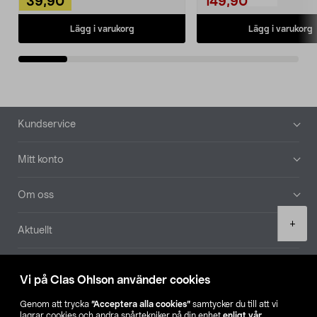
39,90
149,90
Lägg i varukorg
Lägg i varukorg
Sidfot
Kundservice
Mitt konto
Om oss
Product
+
Aktuellt
quantity
Våra bolag
Vi på Clas Ohlson använder cookies
Hitta butik
Genom att trycka
”Acceptera alla cookies”
samtycker du till att vi
lagrar cookies och andra spårtekniker på din enhet
enligt vår