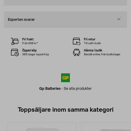
Experten svarar
Fri frakt
Fri retur
Från 599 kr*
Till valfri butik
Öppet köp
Hämta i butik
365 dagar öppet köp
Beställ online, från butikslager
Gp Batteries
-
Se alla produkter
Toppsäljare inom samma kategori