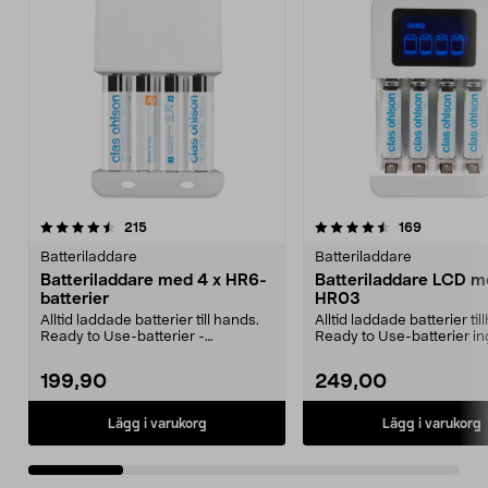
4.5 av 5 stjärnor
recensioner
4.5 av 5 stjärnor
recensione
215
169
Batteriladdare
Batteriladdare
Batteriladdare med 4 x HR6-
Batteriladdare LCD m
batterier
HR03
Alltid laddade batterier till hands.
Alltid laddade batterier til
Ready to Use-batterier -
Ready to Use-batterier in
fulladdade direkt ...
fulladdade ...
199,90
249,00
Lägg i varukorg
Lägg i varukorg