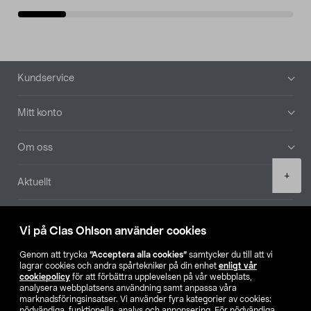
Sidfot
Kundservice
Mitt konto
Om oss
Product
+
Aktuellt
quantity
Våra bolag
Vi på Clas Ohlson använder cookies
Hitta butik
Genom att trycka
”Acceptera alla cookies”
samtycker du till att vi
lagrar cookies och andra spårtekniker på din enhet
enligt vår
cookiepolicy
för att förbättra upplevelsen på vår webbplats,
SE
NO
FI
analysera webbplatsens användning samt anpassa våra
marknadsföringsinsatser. Vi använder fyra kategorier av cookies:
nödvändiga, funktionella, analys och annonsering. För nödvändiga