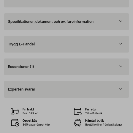
Specifikationer, dokument och ev. faroinformation
Trygg E-Handel
Recensioner
(1)
Experten svarar
Fri frakt
Fri retur
Från 599 kr*
Till valfri butik
Öppet köp
Hämta i butik
365 dagar öppet köp
Beställ online, från butikslager