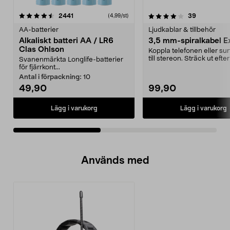
4.0av 5 stjärnor
recensioner
4.5av 5 stjärnor
recensione
2441
39
(4,99/st)
AA-batterier
Ljudkablar & tillbehör
Alkaliskt batteri AA / LR6
3,5 mm-spiralkabel Ex
Clas Ohlson
Koppla telefonen eller sur
till stereon. Sträck ut eft
Svanenmärkta Longlife-batterier
och slipp...
för fjärrkont...
Antal i förpackning:
10
49,90
99,90
Lägg i varukorg
Lägg i varukorg
Används med