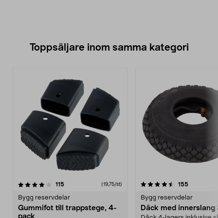
Toppsäljare inom samma kategori
4.5 av 5 stjärnor
recensioner
4.0 av 5 stjärnor
recensione
115
155
(19,75/st)
Bygg reservdelar
Bygg reservdelar
Gummifot till trappstege, 4-
Däck med innerslang
pack
Däck 4-lagers inklusive 