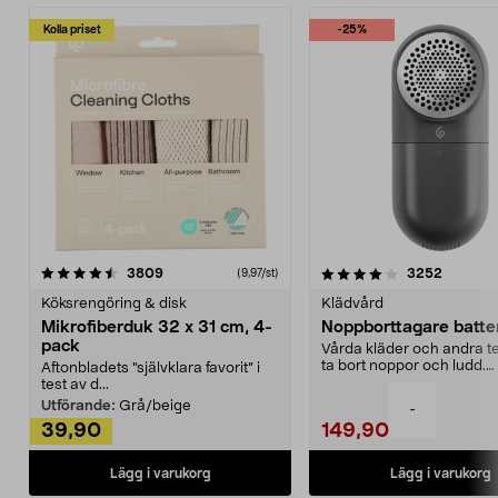
Kolla priset
-25%
4.0av 5 stjärnor
recensioner
4.5av 5 stjärnor
recensio
3809
3252
(9,97/st)
Köksrengöring & disk
Klädvård
Mikrofiberduk 32 x 31 cm, 4-
Noppborttagare batter
pack
Vårda kläder och andra tex
ta bort noppor och ludd.
Aftonbladets "självklara favorit” i
Noppborttagaren fräs...
test av d...
Utförande:
Grå/beige
-
39,90
149,90
Lägg i varukorg
Lägg i varukorg