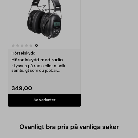
recensioner
0
Hörselskydd
Hörselskydd med radio
• Lyssna på radio eller musik
samtidigt som du jobbar.
• Inbyggd FM-radio med LCD-
display för visning av tid och
frekvens.
349,00
• Tuner med snabbval för 8
kanaler.
• 3,5 mm-ingång för extern
Se varianter
ljudkälla.
Ovanligt bra pris på vanliga saker