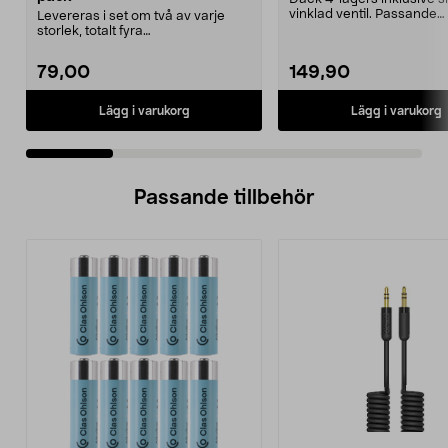
vinklad ventil. Passande
Levereras i set om två av varje
luftgummihjul i dimen...
storlek, totalt fyra
stycken.Innermåtten på de t...
79,00
149,90
Lägg i varukorg
Lägg i varukorg
Passande tillbehör