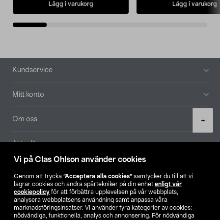
Lägg i varukorg
Lägg i varukorg
Sidfot
Kundservice
Mitt konto
Product
Om oss
+
quantity
Aktuellt
Vi på Clas Ohlson använder cookies
Våra bolag
Genom att trycka
”Acceptera alla cookies”
samtycker du till att vi
lagrar cookies och andra spårtekniker på din enhet
enligt vår
Hitta butik
cookiepolicy
för att förbättra upplevelsen på vår webbplats,
analysera webbplatsens användning samt anpassa våra
marknadsföringsinsatser. Vi använder fyra kategorier av cookies:
nödvändiga, funktionella, analys och annonsering. För nödvändiga
SE
NO
FI