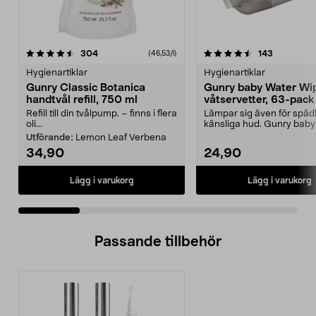
4.5 av 5 stjärnor
recensioner
4.5 av 5 stjärnor
recensione
304
143
(46,53/l)
Hygienartiklar
Hygienartiklar
Gunry Classic Botanica
Gunry baby Water Wi
handtvål refill, 750 ml
våtservetter, 63-pack
Refill till din tvålpump. – finns i flera
Lämpar sig även för spä
oli...
känsliga hud. Gunry baby
Wipes – våtservette...
Utförande:
Lemon Leaf Verbena
34,90
24,90
Lägg i varukorg
Lägg i varukorg
Passande tillbehör