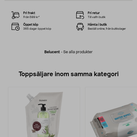
Fri frakt
Fri retur
Från 599 kr*
Till valfri butik
Öppet köp
Hämta i butik
365 dagar öppet köp
Beställ online, från butikslager
Belucent
-
Se alla produkter
Toppsäljare inom samma kategori