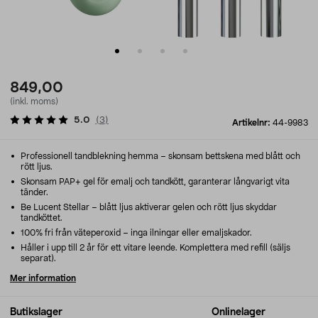
849,00
(inkl. moms)
5.0
(
3
)
Artikelnr:
44-9983
Professionell tandblekning hemma – skonsam bettskena med blått och
rött ljus.
Skonsam PAP+ gel för emalj och tandkött, garanterar långvarigt vita
tänder.
Be Lucent Stellar – blått ljus aktiverar gelen och rött ljus skyddar
tandköttet.
100% fri från väteperoxid – inga ilningar eller emaljskador.
Håller i upp till 2 år för ett vitare leende. Komplettera med refill (säljs
separat).
Mer information
Butikslager
Onlinelager