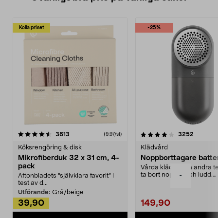
Kolla priset
-25%
4.0av 5 stjärnor
recensioner
4.5av 5 stjärnor
recensio
3813
3252
(9,97/st)
Köksrengöring & disk
Klädvård
Mikrofiberduk 32 x 31 cm, 4-
Noppborttagare batter
pack
Vårda kläder och andra tex
ta bort noppor och ludd.
-
Aftonbladets "självklara favorit” i
Noppborttagaren fräs...
test av d...
Utförande:
Grå/beige
39,90
149,90