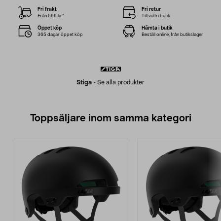
Fri frakt
Fri retur
Från 599 kr*
Till valfri butik
Öppet köp
Hämta i butik
365 dagar öppet köp
Beställ online, från butikslager
Stiga
-
Se alla produkter
Toppsäljare inom samma kategori