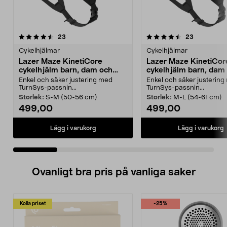
4.5 av 5 stjärnor
recensioner
4.5 av 5 stjärnor
recensione
23
23
Cykelhjälmar
Cykelhjälmar
Lazer Maze KinetiCore
Lazer Maze KinetiCor
cykelhjälm barn, dam och
cykelhjälm barn, dam
herr
herr
Enkel och säker justering med
Enkel och säker justerin
TurnSys-passnin...
TurnSys-passnin...
Storlek:
S-M (50-56 cm)
Storlek:
M-L (54-61 cm)
499,00
499,00
Lägg i varukorg
Lägg i varukorg
Ovanligt bra pris på vanliga saker
Kolla priset
-25%