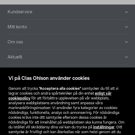
Sidfot
Kundservice
Mitt konto
Om oss
Aktuellt
Våra bolag
Vi på Clas Ohlson använder cookies
Hitta butik
Genom att trycka
”Acceptera alla cookies”
samtycker du till att vi
lagrar cookies och andra spårtekniker på din enhet
enligt vår
cookiepolicy
för att förbättra upplevelsen på vår webbplats,
SE
NO
FI
analysera webbplatsens användning samt anpassa våra
marknadsföringsinsatser. Vi använder fyra kategorier av cookies:
nödvändiga, funktionella, analys och annonsering. För nödvändiga
cookies krävs inte ditt samtycke eftersom dessa cookies är
nödvändiga för att innehållet på webbplatsen ska kunna fungera. Om
du istället vill skräddarsy dina val kan du trycka på
inställningar
. Ditt
samtycke är frivilligt och kan återkallas när som helst genom att du