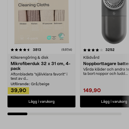
4.0av 5 stjärnor
recensioner
4.5av 5 stjärnor
recensio
3813
3252
(9,97/st)
Köksrengöring & disk
Klädvård
Mikrofiberduk 32 x 31 cm, 4-
Noppborttagare batter
pack
Vårda kläder och andra tex
ta bort noppor och ludd.
Aftonbladets "självklara favorit” i
Noppborttagaren fräs...
test av d...
Utförande:
Grå/beige
39,90
149,90
Lägg i varukorg
Lägg i varukorg