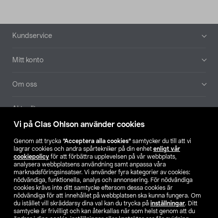
Sidfot
Kundservice
Mitt konto
Om oss
Aktuellt
Vi på Clas Ohlson använder cookies
Våra bolag
Genom att trycka
”Acceptera alla cookies”
samtycker du till att vi
lagrar cookies och andra spårtekniker på din enhet
enligt vår
Hitta butik
cookiepolicy
för att förbättra upplevelsen på vår webbplats,
analysera webbplatsens användning samt anpassa våra
marknadsföringsinsatser. Vi använder fyra kategorier av cookies:
nödvändiga, funktionella, analys och annonsering. För nödvändiga
SE
NO
FI
cookies krävs inte ditt samtycke eftersom dessa cookies är
nödvändiga för att innehållet på webbplatsen ska kunna fungera. Om
du istället vill skräddarsy dina val kan du trycka på
inställningar
. Ditt
samtycke är frivilligt och kan återkallas när som helst genom att du