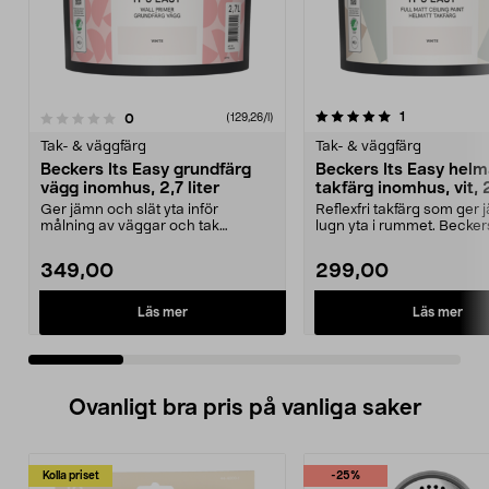
5.0 av 5 stjärnor
3.5 av 5 stjärnor
recensioner
1
recensioner
0
(129,26/l)
Tak- & väggfärg
Tak- & väggfärg
Beckers Its Easy grundfärg
Beckers Its Easy helm
vägg inomhus, 2,7 liter
takfärg inomhus, vit, 2
Ger jämn och slät yta inför
Reflexfri takfärg som ger
målning av väggar och tak
lugn yta i rummet. Beckers
inomhus. Beckers It’s Easy...
Easy takfärg ...
349,00
299,00
Läs mer
Läs mer
Ovanligt bra pris på vanliga saker
Kolla priset
-25%