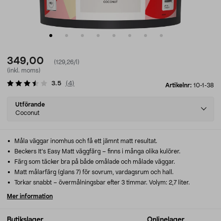
349,00
(129,26/l)
(inkl. moms)
3.5
(
4
)
Artikelnr:
10-1-38
Select
Utförande
variant
Coconut
Måla väggar inomhus och få ett jämnt matt resultat.
Beckers It’s Easy Matt väggfärg – finns i många olika kulörer.
Färg som täcker bra på både omålade och målade väggar.
Matt målarfärg (glans 7) för sovrum, vardagsrum och hall.
Torkar snabbt – övermålningsbar efter 3 timmar. Volym: 2,7 liter.
Mer information
Butikslager
Onlinelager