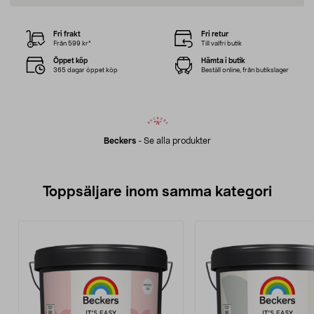
Fri frakt
Fri retur
Från 599 kr*
Till valfri butik
Öppet köp
Hämta i butik
365 dagar öppet köp
Beställ online, från butikslager
Beckers
-
Se alla produkter
Toppsäljare inom samma kategori