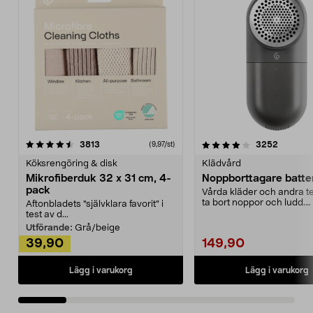
4.0av 5 stjärnor
recensioner
4.5av 5 stjärnor
recensio
3813
3252
(9,97/st)
Köksrengöring & disk
Klädvård
Mikrofiberduk 32 x 31 cm, 4-
Noppborttagare batter
pack
Vårda kläder och andra tex
ta bort noppor och ludd.
Aftonbladets "självklara favorit” i
Noppborttagaren fräs...
test av d...
Utförande:
Grå/beige
39,90
149,90
Lägg i varukorg
Lägg i varukorg