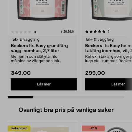
5.0 av 5 stjärnor
3.5 av 5 stjärnor
recensioner
1
recensioner
0
(129,26/l)
Tak- & väggfärg
Tak- & väggfärg
Beckers Its Easy grundfärg
Beckers Its Easy helm
vägg inomhus, 2,7 liter
takfärg inomhus, vit, 2
Ger jämn och slät yta inför
Reflexfri takfärg som ger
målning av väggar och tak
lugn yta i rummet. Beckers
inomhus. Beckers It’s Easy...
Easy takfärg ...
349,00
299,00
Läs mer
Läs mer
Ovanligt bra pris på vanliga saker
Kolla priset
-25%