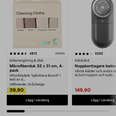
4.0av 5 stjärnor
recensioner
4.5av 5 stjärnor
recensio
3813
3252
(9,97/st)
Köksrengöring & disk
Klädvård
Mikrofiberduk 32 x 31 cm, 4-
Noppborttagare batter
pack
Vårda kläder och andra tex
ta bort noppor och ludd.
Aftonbladets "självklara favorit” i
Noppborttagaren fräs...
test av d...
Utförande:
Grå/beige
39,90
149,90
Lägg i varukorg
Lägg i varukorg