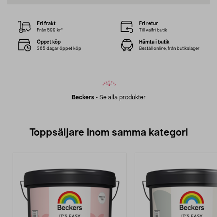
Fri frakt
Fri retur
Från 599 kr*
Till valfri butik
Öppet köp
Hämta i butik
365 dagar öppet köp
Beställ online, från butikslager
Beckers
-
Se alla produkter
Toppsäljare inom samma kategori