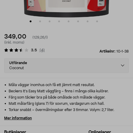
349,00
(129,26/l)
(inkl. moms)
3.5
(
4
)
Artikelnr:
10-1-38
Select
Utförande
variant
Coconut
Måla väggar inomhus och få ett jämnt matt resultat.
Beckers It’s Easy Matt väggfärg – finns i många olika kulörer.
Färg som täcker bra på både omålade och målade väggar.
Matt målarfärg (glans 7) för sovrum, vardagsrum och hall.
Torkar snabbt – övermålningsbar efter 3 timmar. Volym: 2,7 liter.
Mer information
Butikslager
Onlinelager