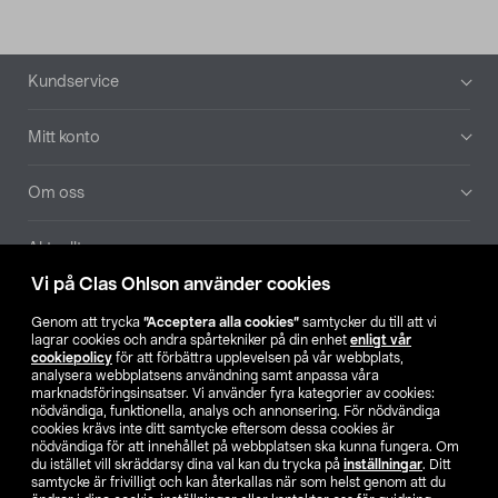
Sidfot
Kundservice
Mitt konto
Om oss
Aktuellt
Vi på Clas Ohlson använder cookies
Våra bolag
Genom att trycka
”Acceptera alla cookies”
samtycker du till att vi
lagrar cookies och andra spårtekniker på din enhet
enligt vår
Hitta butik
cookiepolicy
för att förbättra upplevelsen på vår webbplats,
analysera webbplatsens användning samt anpassa våra
marknadsföringsinsatser. Vi använder fyra kategorier av cookies:
nödvändiga, funktionella, analys och annonsering. För nödvändiga
SE
NO
FI
cookies krävs inte ditt samtycke eftersom dessa cookies är
nödvändiga för att innehållet på webbplatsen ska kunna fungera. Om
du istället vill skräddarsy dina val kan du trycka på
inställningar
. Ditt
samtycke är frivilligt och kan återkallas när som helst genom att du