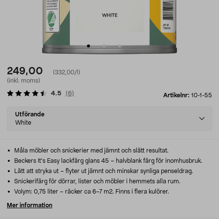
249,00
(332,00/l)
(inkl. moms)
4.5
(
6
)
Artikelnr:
10-1-55
Select
Utförande
variant
White
Måla möbler och snickerier med jämnt och slätt resultat.
Beckers It’s Easy lackfärg glans 45 – halvblank färg för inomhusbruk.
Lätt att stryka ut – flyter ut jämnt och minskar synliga penseldrag.
Snickerifärg för dörrar, lister och möbler i hemmets alla rum.
Volym: 0,75 liter – räcker ca 6–7 m2. Finns i flera kulörer.
Mer information