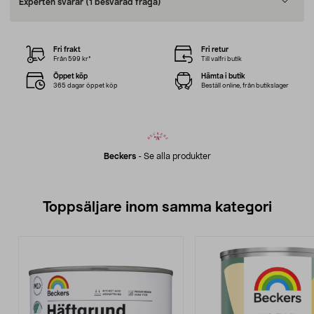
Experten svarar
(1 besvarad fråga)
Fri frakt
Fri retur
Från 599 kr*
Till valfri butik
Öppet köp
Hämta i butik
365 dagar öppet köp
Beställ online, från butikslager
Beckers
-
Se alla produkter
Toppsäljare inom samma kategori