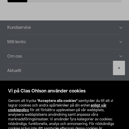
Sidfot
Kundservice
Mitt konto
Om oss
Product
+
Aktuellt
quantity
Våra bolag
Vi på Clas Ohlson använder cookies
Hitta butik
Genom att trycka
”Acceptera alla cookies”
samtycker du till att vi
lagrar cookies och andra spårtekniker på din enhet
enligt vår
cookiepolicy
för att förbättra upplevelsen på vår webbplats,
SE
NO
FI
analysera webbplatsens användning samt anpassa våra
marknadsföringsinsatser. Vi använder fyra kategorier av cookies:
nödvändiga, funktionella, analys och annonsering. För nödvändiga
cookies krävs inte ditt samtycke eftersom dessa cookies är