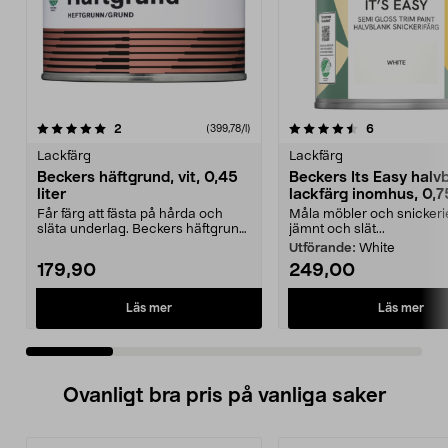
4.5 av 5 stjärnor
recensioner
3.5 av 5 stjärnor
recensioner
2
6
(399,78/l)
Lackfärg
Lackfärg
Beckers häftgrund, vit, 0,45
Beckers Its Easy halv
liter
lackfärg inomhus, 0,75
Får färg att fästa på hårda och
Måla möbler och snicker
släta underlag. Beckers häftgrund
jämnt och slät...
för metall, pl...
Utförande:
White
179,90
249,00
Läs mer
Läs mer
Ovanligt bra pris på vanliga saker