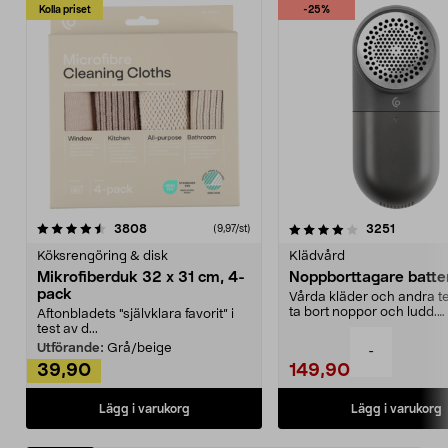
Kolla priset
-25%
4.0av 5 stjärnor
recensioner
4.5av 5 stjärnor
recensio
3808
3251
(9,97/st)
Köksrengöring & disk
Klädvård
Mikrofiberduk 32 x 31 cm, 4-
Noppborttagare batter
pack
Vårda kläder och andra tex
ta bort noppor och ludd.
Aftonbladets "självklara favorit” i
Noppborttagaren fräs...
test av d...
Utförande:
Grå/beige
-
39,90
149,90
Lägg i varukorg
Lägg i varukorg