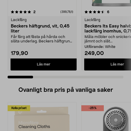
4.5 av 5 stjärnor
recensioner
3.5 av 5 stjärnor
recensioner
2
6
(399,78/l)
Lackfärg
Lackfärg
Beckers häftgrund, vit, 0,45
Beckers Its Easy halv
liter
lackfärg inomhus, 0,75
Får färg att fästa på hårda och
Måla möbler och snicker
släta underlag. Beckers häftgrund
jämnt och slät...
för metall, pl...
Utförande:
White
179,90
249,00
Läs mer
Läs mer
Ovanligt bra pris på vanliga saker
Kolla priset
-25%