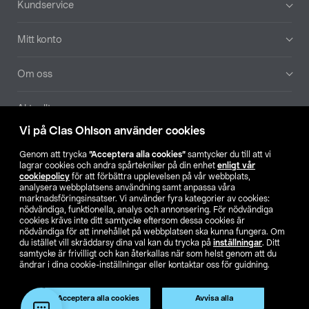
Kundservice
Mitt konto
Om oss
Aktuellt
Vi på Clas Ohlson använder cookies
Våra bolag
Genom att trycka
”Acceptera alla cookies”
samtycker du till att vi
lagrar cookies och andra spårtekniker på din enhet
enligt vår
Hitta butik
cookiepolicy
för att förbättra upplevelsen på vår webbplats,
analysera webbplatsens användning samt anpassa våra
marknadsföringsinsatser. Vi använder fyra kategorier av cookies:
nödvändiga, funktionella, analys och annonsering. För nödvändiga
SE
NO
FI
cookies krävs inte ditt samtycke eftersom dessa cookies är
nödvändiga för att innehållet på webbplatsen ska kunna fungera. Om
du istället vill skräddarsy dina val kan du trycka på
inställningar
. Ditt
samtycke är frivilligt och kan återkallas när som helst genom att du
ändrar i dina cookie-inställningar eller kontaktar oss för guidning.
Acceptera alla cookies
Avvisa alla
Köpvillkor
Privacy statement
Klubbvillkor
För företag