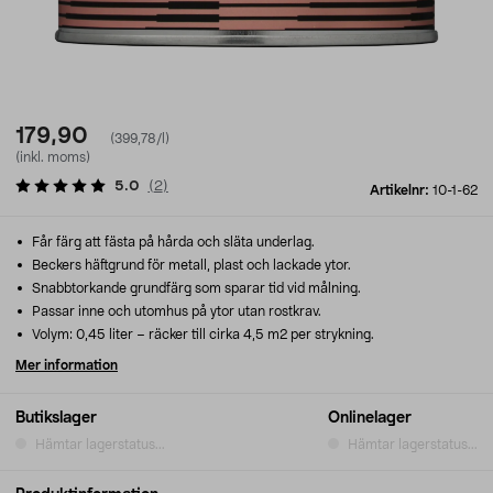
179,90
(399,78/l)
(inkl. moms)
5.0
(
2
)
Artikelnr:
10-1-62
Får färg att fästa på hårda och släta underlag.
Beckers häftgrund för metall, plast och lackade ytor.
Snabbtorkande grundfärg som sparar tid vid målning.
Passar inne och utomhus på ytor utan rostkrav.
Volym: 0,45 liter – räcker till cirka 4,5 m2 per strykning.
Mer information
Butikslager
Onlinelager
Hämtar lagerstatus...
Hämtar lagerstatus...