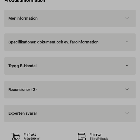
Produktinformation
Mer information
Specifikationer, dokument och ev. faroinformation
Trygg E-Handel
Recensioner
(2)
Experten svarar
Fri frakt
Fri retur
Från 599 kr*
Till valfri butik