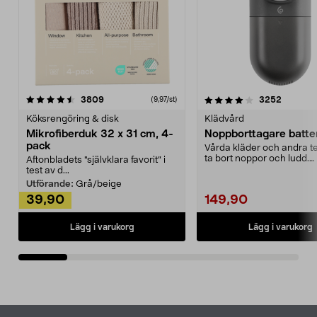
4.0av 5 stjärnor
recensioner
4.5av 5 stjärnor
recensio
3809
3252
(9,97/st)
Köksrengöring & disk
Klädvård
Mikrofiberduk 32 x 31 cm, 4-
Noppborttagare batter
pack
Vårda kläder och andra tex
ta bort noppor och ludd.
Aftonbladets "självklara favorit” i
Noppborttagaren fräs...
test av d...
Utförande:
Grå/beige
39,90
149,90
Lägg i varukorg
Lägg i varukorg
Sidfot