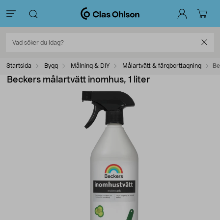
Startsida
Bygg
Målning & DIY
Målartvätt & färgborttagning
Be
Beckers målartvätt inomhus, 1 liter