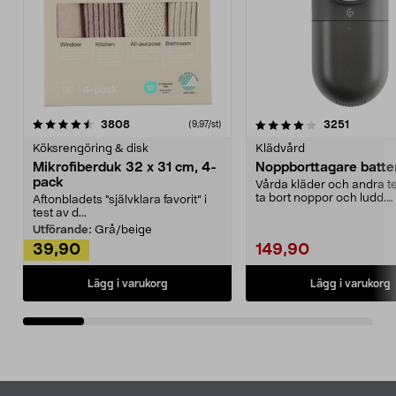
4.0av 5 stjärnor
recensioner
4.5av 5 stjärnor
recensio
3808
3251
(9,97/st)
Köksrengöring & disk
Klädvård
Mikrofiberduk 32 x 31 cm, 4-
Noppborttagare batter
pack
Vårda kläder och andra tex
ta bort noppor och ludd.
Aftonbladets "självklara favorit” i
Noppborttagaren fräs...
test av d...
Utförande:
Grå/beige
39,90
149,90
Lägg i varukorg
Lägg i varukorg
Sidfot