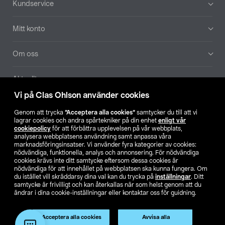
Kundservice
Mitt konto
Om oss
Aktuellt
Vi på Clas Ohlson använder cookies
Våra bolag
Genom att trycka
”Acceptera alla cookies”
samtycker du till att vi
lagrar cookies och andra spårtekniker på din enhet
enligt vår
Hitta butik
cookiepolicy
för att förbättra upplevelsen på vår webbplats,
analysera webbplatsens användning samt anpassa våra
marknadsföringsinsatser. Vi använder fyra kategorier av cookies:
nödvändiga, funktionella, analys och annonsering. För nödvändiga
SE
NO
FI
cookies krävs inte ditt samtycke eftersom dessa cookies är
nödvändiga för att innehållet på webbplatsen ska kunna fungera. Om
du istället vill skräddarsy dina val kan du trycka på
inställningar
. Ditt
samtycke är frivilligt och kan återkallas när som helst genom att du
ändrar i dina cookie-inställningar eller kontaktar oss för guidning.
Acceptera alla cookies
Avvisa alla
Köpvillkor
Privacy statement
Klubbvillkor
För företag