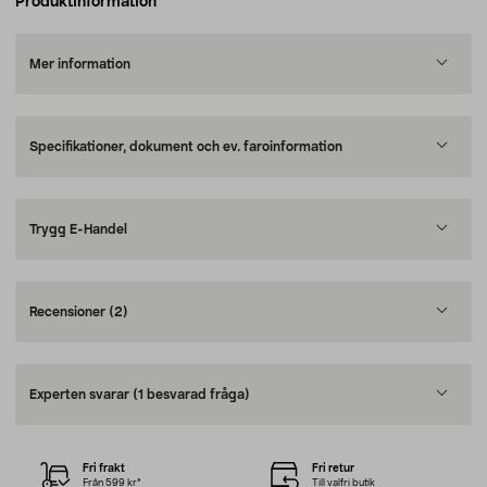
Produktinformation
Mer information
Specifikationer, dokument och ev. faroinformation
Trygg E-Handel
Recensioner
(2)
Experten svarar
(1 besvarad fråga)
Fri frakt
Fri retur
Från 599 kr*
Till valfri butik