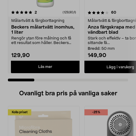
4.0 av 5 stjärnor
recensioner
4.5 av 5 stjärnor
recensione
2
60
(129,90/l)
Målartvätt & färgborttagning
Målartvätt & färgborttagn
Beckers målartvätt inomhus,
Anza färgskrapa med
1 liter
vändbart blad
Rengör ytan före målning och få
Stark och effektiv – ta bor
ett resultat som håller. Beckers
sittande fä...
inomhustvätt ta...
Bredd:
50 mm
129,90
149,90
Läs mer
Lägg i varukorg
Ovanligt bra pris på vanliga saker
Kolla priset
-25%