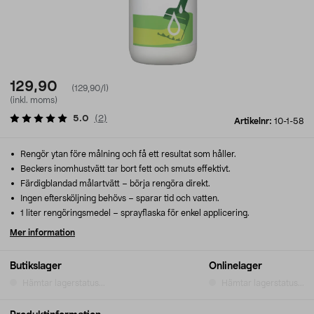
129,90
(129,90/l)
(inkl. moms)
5.0
(
2
)
Artikelnr:
10-1-58
Rengör ytan före målning och få ett resultat som håller.
Beckers inomhustvätt tar bort fett och smuts effektivt.
Färdigblandad målartvätt – börja rengöra direkt.
Ingen eftersköljning behövs – sparar tid och vatten.
1 liter rengöringsmedel – sprayflaska för enkel applicering.
Mer information
Butikslager
Onlinelager
Hämtar lagerstatus...
Hämtar lagerstatus...