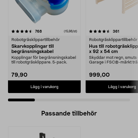
4.5 av 5 stjärnor
recensioner
4.5 av 5 stjärnor
recensione
768
361
(15,98/st)
Robotgräsklippartillbehör
Robotgräsklippartillbehör
Skarvkopplingar till
Hus till robotgräsklip
begränsningskabel
x 92 x 54 cm
Kopplingar för begränsningskabel
Skyddar mot regn, smuts 
till robotgräsklippare. 5-pack.
Garage i FSC®-märkt trä
Lättmonterat – huset p...
79,90
999,00
Lägg i varukorg
Lägg i varukorg
Passande tillbehör