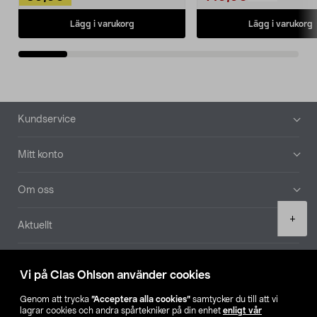
Lägg i varukorg
Lägg i varukorg
Sidfot
Kundservice
Mitt konto
Om oss
Product
+
Aktuellt
quantity
Våra bolag
Vi på Clas Ohlson använder cookies
Hitta butik
Genom att trycka
”Acceptera alla cookies”
samtycker du till att vi
lagrar cookies och andra spårtekniker på din enhet
enligt vår