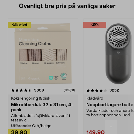
Ovanligt bra pris på vanliga saker
Kolla priset
-25%
4.0av 5 stjärnor
recensioner
4.5av 5 stjärnor
recensio
3809
3252
(9,97/st)
Köksrengöring & disk
Klädvård
Mikrofiberduk 32 x 31 cm, 4-
Noppborttagare batter
pack
Vårda kläder och andra tex
ta bort noppor och ludd.
Aftonbladets "självklara favorit” i
Noppborttagaren fräs...
test av d...
Utförande:
Grå/beige
-
39,90
149,90