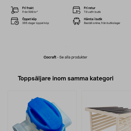
Fri frakt
Fri retur
Från 599 kr*
Till valfri butik
Öppet köp
Hämta i butik
365 dagar öppet köp
Beställ online, från butikslager
Cocraft
-
Se alla produkter
Toppsäljare inom samma kategori