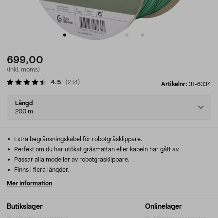
699,00
(inkl. moms)
4.5
(
214
)
Artikelnr:
31-6334
Select
Längd
variant
200 m
Extra begränsningskabel för robotgräsklippare.
Perfekt om du har utökat gräsmattan eller kabeln har gått av.
Passar alla modeller av robotgräsklippare.
Finns i flera längder.
Mer information
Butikslager
Onlinelager