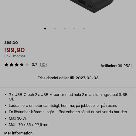
399,00
199,90
(inkl. moms)
3.7
(
10
)
Artikelnr:
39-2521
Erbjudandet gäller till
2027-02-03
2 x USB-C och 2 x USB-A-portar med hela 2 m anslutningskabel (USB-
C).
Ladda flera enheter samtidigt, hemma, på jobbet eller på resan.
En löstagbar klämma ingår – fäst enheten så att du vet var du har den.
Max 30 W.
Mått: 70 x 35 x 22,6 mm.
Mer information