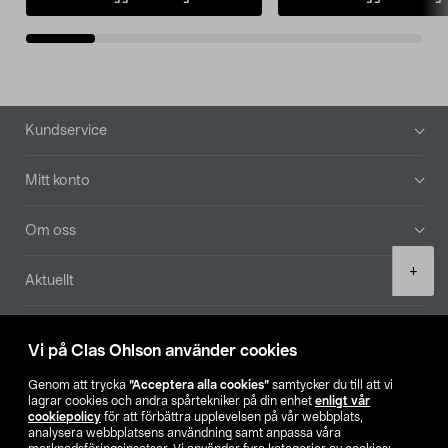
Sidfot
Kundservice
Mitt konto
Om oss
Product
+
Aktuellt
quantity
Våra bolag
Vi på Clas Ohlson använder cookies
Hitta butik
Genom att trycka
”Acceptera alla cookies”
samtycker du till att vi
lagrar cookies och andra spårtekniker på din enhet
enligt vår
cookiepolicy
för att förbättra upplevelsen på vår webbplats,
SE
NO
FI
analysera webbplatsens användning samt anpassa våra