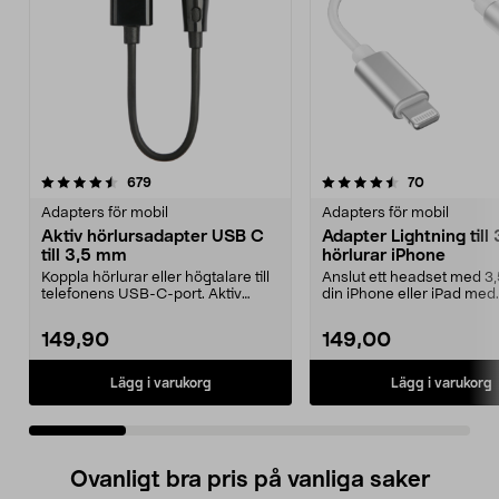
4.5 av 5 stjärnor
recensioner
3.5 av 5 stjärnor
recensioner
679
70
Adapters för mobil
Adapters för mobil
Aktiv hörlursadapter USB C
Adapter Lightning till
till 3,5 mm
hörlurar iPhone
Koppla hörlurar eller högtalare till
Anslut ett headset med 3,
telefonens USB-C-port. Aktiv
din iPhone eller iPad med
adapter – pass...
Lightning. Apple-ce...
149,90
149,00
Lägg i varukorg
Lägg i varukorg
Ovanligt bra pris på vanliga saker