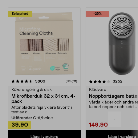
Kolla priset
-25%
4.0av 5 stjärnor
recensioner
4.5av 5 stjärnor
recensio
3809
3252
(9,97/st)
Köksrengöring & disk
Klädvård
Mikrofiberduk 32 x 31 cm, 4-
Noppborttagare batter
pack
Vårda kläder och andra tex
ta bort noppor och ludd.
Aftonbladets "självklara favorit” i
Noppborttagaren fräs...
test av d...
Utförande:
Grå/beige
-
39,90
149,90
Lägg i varukorg
Lägg i varukorg