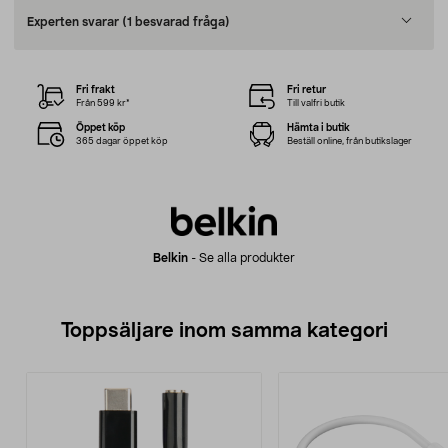
Experten svarar
(1 besvarad fråga)
Fri frakt
Fri retur
Från 599 kr*
Till valfri butik
Öppet köp
Hämta i butik
365 dagar öppet köp
Beställ online, från butikslager
Belkin
-
Se alla produkter
Toppsäljare inom samma kategori