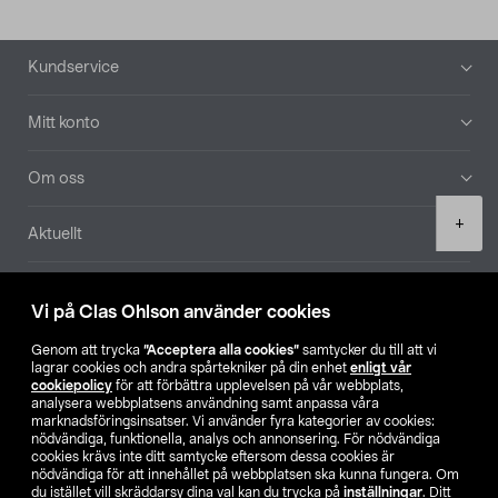
Sidfot
Kundservice
Mitt konto
Om oss
Product
+
Aktuellt
quantity
Våra bolag
Vi på Clas Ohlson använder cookies
Hitta butik
Genom att trycka
”Acceptera alla cookies”
samtycker du till att vi
lagrar cookies och andra spårtekniker på din enhet
enligt vår
cookiepolicy
för att förbättra upplevelsen på vår webbplats,
SE
NO
FI
analysera webbplatsens användning samt anpassa våra
marknadsföringsinsatser. Vi använder fyra kategorier av cookies:
nödvändiga, funktionella, analys och annonsering. För nödvändiga
cookies krävs inte ditt samtycke eftersom dessa cookies är
nödvändiga för att innehållet på webbplatsen ska kunna fungera. Om
du istället vill skräddarsy dina val kan du trycka på
inställningar
. Ditt