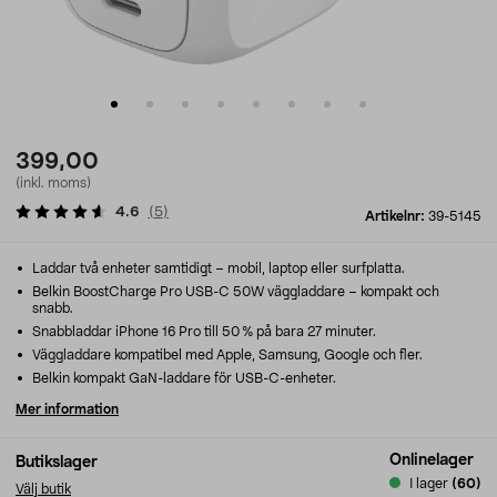
399,00
(inkl. moms)
4.6
(
5
)
Artikelnr:
39-5145
Laddar två enheter samtidigt – mobil, laptop eller surfplatta.
Belkin BoostCharge Pro USB-C 50W väggladdare – kompakt och
snabb.
Snabbladdar iPhone 16 Pro till 50 % på bara 27 minuter.
Väggladdare kompatibel med Apple, Samsung, Google och fler.
Belkin kompakt GaN-laddare för USB-C-enheter.
Mer information
Onlinelager
Butikslager
I lager
(60)
Välj butik