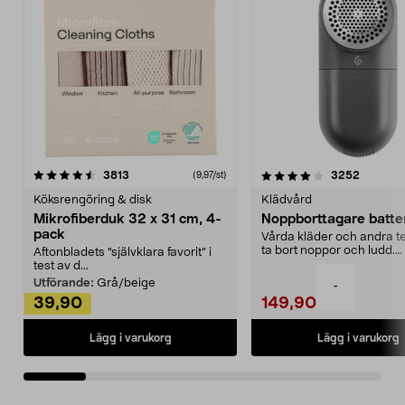
4.0av 5 stjärnor
recensioner
4.5av 5 stjärnor
recensio
3813
3252
(9,97/st)
Köksrengöring & disk
Klädvård
Mikrofiberduk 32 x 31 cm, 4-
Noppborttagare batter
pack
Vårda kläder och andra tex
ta bort noppor och ludd.
Aftonbladets "självklara favorit” i
Noppborttagaren fräs...
test av d...
Utförande:
Grå/beige
-
39,90
149,90
Lägg i varukorg
Lägg i varukorg