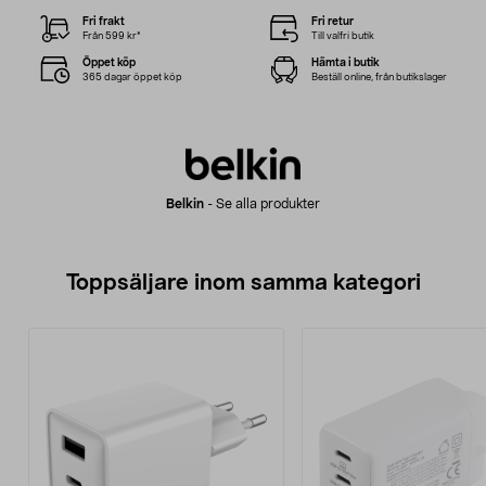
Fri frakt
Fri retur
Från 599 kr*
Till valfri butik
Öppet köp
Hämta i butik
365 dagar öppet köp
Beställ online, från butikslager
Belkin
-
Se alla produkter
Toppsäljare inom samma kategori