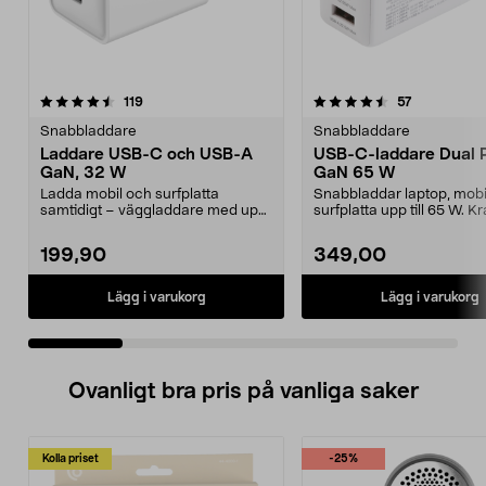
4.5 av 5 stjärnor
recensioner
4.5 av 5 stjärnor
recensioner
119
57
Snabbladdare
Snabbladdare
Laddare USB-C och USB-A
USB-C-laddare Dual 
GaN, 32 W
GaN 65 W
Ladda mobil och surfplatta
Snabbladdar laptop, mobi
samtidigt – väggladdare med upp
surfplatta upp till 65 W. Kra
till 32 W total effek...
GaN-väggladdar...
199,90
349,00
Lägg i varukorg
Lägg i varukorg
Ovanligt bra pris på vanliga saker
Kolla priset
-25%