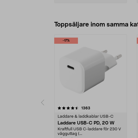
Lägg i varukorg
Toppsäljare inom samma ka
-17%
5 av 5 stjärnor
4.5 av 5 stjärnor
recensioner
1363
Laddare & laddkablar USB-C
Laddare USB-C PD, 20 W
Kraftfull USB C-laddare för 230 V
vägguttag (...