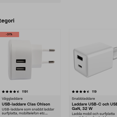
Lägg i varukorg
tegori
-31%
4.5 av 5 stjärnor
recensioner
4.5 av 5 stjärnor
recensioner
1191
119
Väggladdare
Snabbladdare
USB-laddare Clas Ohlson
Laddare USB-C och US
GaN, 32 W
USB-laddare som snabbt laddar
surfplatta, mobiltelefon etc.
Ladda mobil och surfplatta