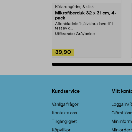
Köksrengöring & disk
Mikrofiberduk 32 x 31 cm, 4-
pack
Aftonbladets "självklara favorit” i
test av d...
Utförande:
Grå/beige
39,90
Lägg i varukorg
Sidfot
Kundservice
Mitt kont
Vanliga frågor
Logga in/R
Kontakta oss
Glömt lös
Tillgänglighet
Min inform
Köpvillkor
Min orderh