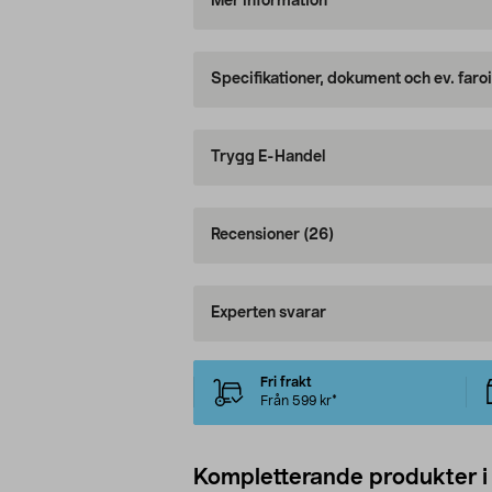
Mer information
Specifikationer, dokument och ev. faro
Trygg E-Handel
Recensioner
(26)
Experten svarar
Fri frakt
Från 599 kr*
Kompletterande produkter i