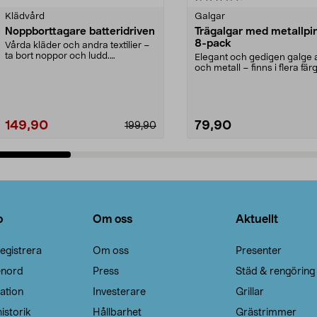
Klädvård
Galgar
Noppborttagare batteridriven
Trägalgar med metallpi
8-pack
Vårda kläder och andra textilier –
ta bort noppor och ludd.
Elegant och gedigen galge a
Noppborttagaren fräs...
och metall – finns i flera färg
Galge med sv...
149,90
79,90
199,90
Lägg i varukorg
Lägg i varukorg
o
Om oss
Aktuellt
egistrera
Om oss
Presenter
enord
Press
Städ & rengöring
ation
Investerare
Grillar
istorik
Hållbarhet
Grästrimmer