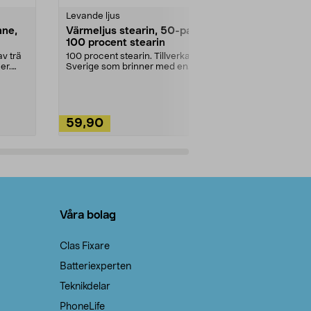
Levande ljus
Rengöringsm
nne,
Värmeljus stearin, 50-pack,
Bikarbonat
100 procent stearin
Ett allsidigt 
städning och 
v trä
100 procent stearin. Tillverkade i
ute. Städa med
er.
Sverige som brinner med en
vacker och sotfri ...
59,90
49,90
Lägg i varukorg
Lägg
Våra bolag
Clas Fixare
Batteriexperten
Teknikdelar
PhoneLife