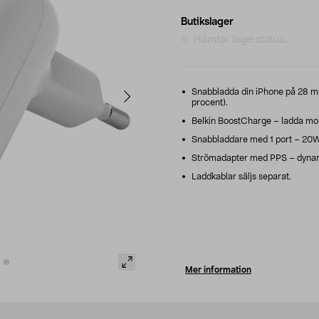
Butikslager
Hämtar lagerstatus...
Snabbladda din iPhone på 28 mi
procent).
Belkin BoostCharge – ladda mobil
Snabbladdare med 1 port – 20W
Strömadapter med PPS – dynamis
Laddkablar säljs separat.
Mer information