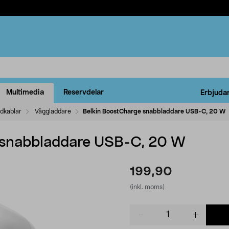
Multimedia
Reservdelar
Erbjuda
ddkablar
Väggladdare
Belkin BoostCharge snabbladdare USB-C, 20 W
 snabbladdare USB-C, 20 W
199,90
(inkl. moms)
Product
quantity