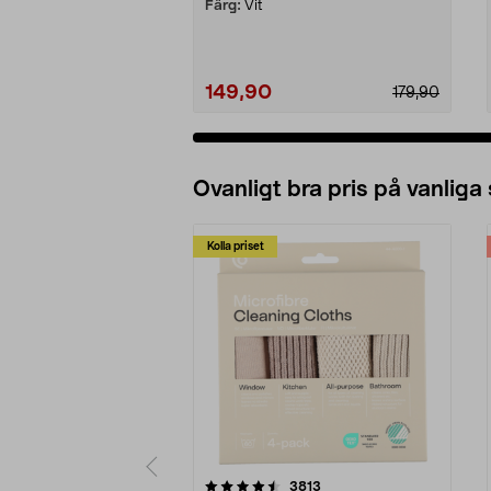
Färg:
Vit
149,90
179,90
Ovanligt bra pris på vanliga
Kolla priset
5av 5 stjärnor
4.0av 5 stjärnor
recensioner
3813