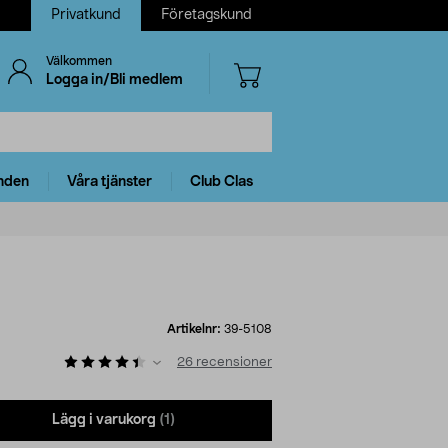
Privatkund
Företagskund
Välkommen
Logga in/Bli medlem
nden
Våra tjänster
Club Clas
Artikelnr:
39-5108
26
recensioner
Lägg i varukorg
(1)