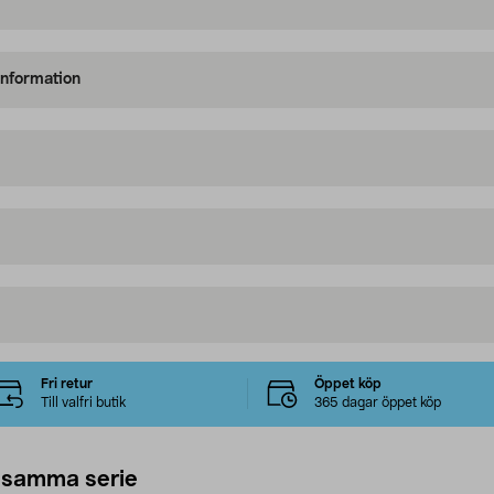
information
Fri retur
Öppet köp
Till valfri butik
365 dagar öppet köp
 samma serie