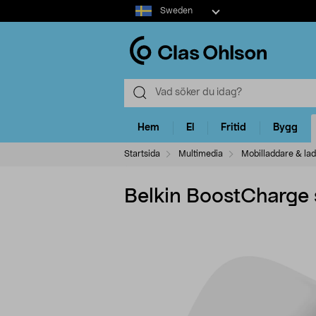
Select
Sweden
market
Hem
El
Fritid
Bygg
Startsida
Multimedia
Mobilladdare & la
Belkin BoostCharge