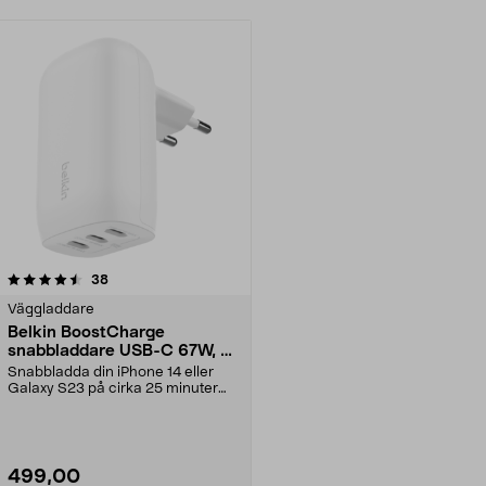
recensioner
38
Väggladdare
Belkin BoostCharge
snabbladdare USB-C 67W, 3
portar
Snabbladda din iPhone 14 eller
Galaxy S23 på cirka 25 minuter
(från 0–50 procent...
499,00