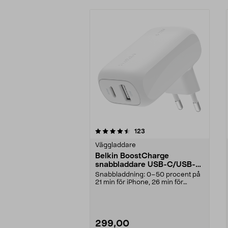
5av 5 stjärnor
4.5av 5 stjärnor
recensioner
123
Väggladdare
Belkin BoostCharge
snabbladdare USB-C/USB-A,
42 W
Snabbladdning: 0–50 procent på
21 min för iPhone, 26 min för
Samsung. Belkin Boo...
299,00