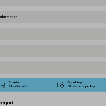
information
Fri retur
Öppet köp
Till valfri butik
365 dagar öppet köp
tegori