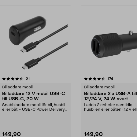
4.5 av 5 stjärnor
recensioner
5.0 av 5 stjärnor
recensioner
21
174
Billaddare mobil
Billaddare mobil
Billaddare 12 V mobil USB-C
Billaddare 2 x USB-A till
till USB-C, 20 W
12/24 V, 24 W, svart
Snabbladdare mobil för bil, husbil
Ladda 2 enheter samtidigt i 
eller båt – USB-C Power Delivery.
husbilen eller båten (12 V el
Billaddare ...
V uttag)....
149,90
149,90