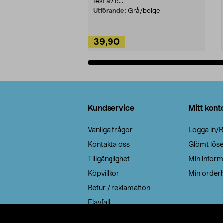
test av d...
Utförande:
Grå/beige
39,90
Lägg i varukorg
Sidfot
Kundservice
Mitt kont
Vanliga frågor
Logga in/R
Kontakta oss
Glömt lös
Tillgänglighet
Min inform
Köpvillkor
Min orderh
Retur / reklamation
Elavfall
Cookie policy