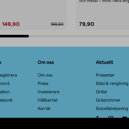
Noppborttagaren fräs...
och metall – finns i flera färg
Galge med sv...
149,90
79,90
199,90
Lägg i varukorg
Lägg i varukorg
o
Om oss
Aktuellt
egistrera
Om oss
Presenter
enord
Press
Städ & rengöring
ation
Investerare
Grillar
istorik
Hållbarhet
Grästrimmer
Karriär
Solcellsbelysning