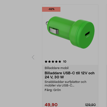
-62%
0 av 5 stjärnor
4.5 av 5 stjärnor
recensioner
10
Billaddare mobil
Billaddare USB-C till 12V och
24 V, 30 W
Snabbladdar surfplattor och
mobiler via USB-C...
Färg:
Grön
49,90
129,90