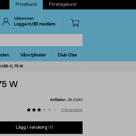
Privatkund
Företagskund
Välkommen
Logga in/Bli medlem
nden
Våra tjänster
Club Clas
, USB-C, 75 W
 75 W
Artikelnr:
39-5340
1
recension
Lägg i varukorg
(1)