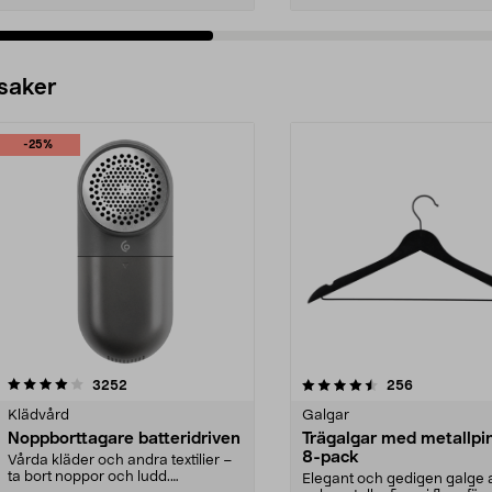
 saker
-25%
4.5av 5 stjärnor
recensioner
4.0av 5 stjärnor
recensioner
3252
256
Klädvård
Galgar
Noppborttagare batteridriven
Trägalgar med metallpi
8-pack
Vårda kläder och andra textilier –
ta bort noppor och ludd.
Elegant och gedigen galge a