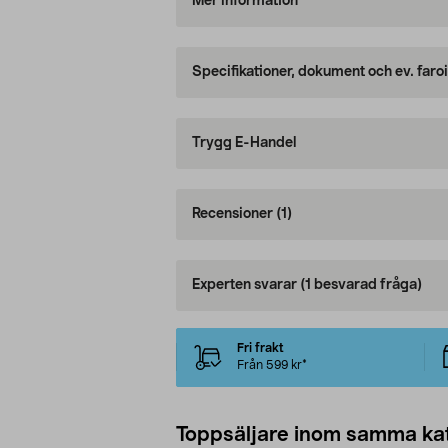
Mer information
Specifikationer, dokument och ev. faro
Trygg E-Handel
Recensioner
(1)
Experten svarar
(1 besvarad fråga)
Fri frakt
Från 599 kr*
Toppsäljare inom samma ka