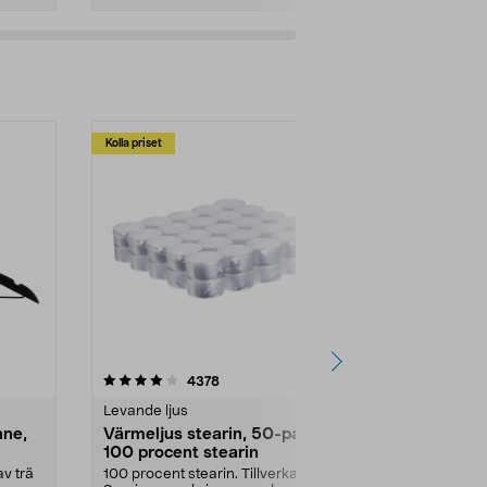
Kolla priset
Multibuy
4.5av 5 stjärnor
recensioner
4.5
4378
2
Levande ljus
Rengöringsm
nne,
Värmeljus stearin, 50-pack,
Bikarbonat
100 procent stearin
Ett allsidigt 
städning och 
v trä
100 procent stearin. Tillverkade i