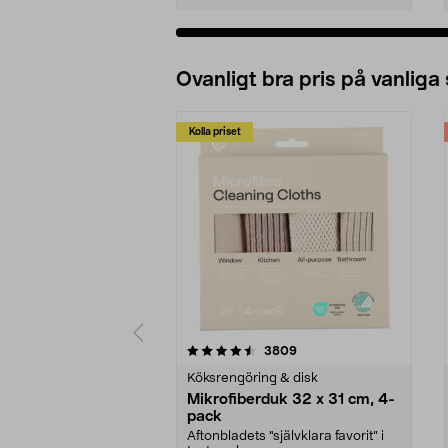
Ovanligt bra pris på vanliga
Kolla priset
5av 5 stjärnor
4.0av 5 stjärnor
recensioner
3809
Köksrengöring & disk
Mikrofiberduk 32 x 31 cm, 4-
pack
Aftonbladets "självklara favorit” i