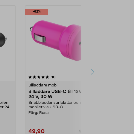
-62%
4.5 av 5 stjärnor
recensioner
4.5
10
5
Billaddare mobil
Billaddare mo
Billaddare USB-C till 12V och
Billaddare 3
24 V, 30 W
USB-C och 
bilen,
Snabbladdar surfplattor och
Ladda 3 enhete
ler 24
mobiler via USB-C...
husbilen eller
V-uttag)...
Färg:
Rosa
49,90
349,00
129,90