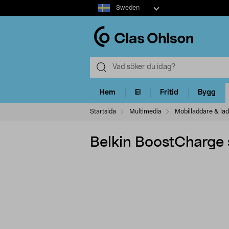
Select
Sweden
market
Hem
El
Fritid
Bygg
Startsida
Multimedia
Mobilladdare & la
Belkin BoostCharge 