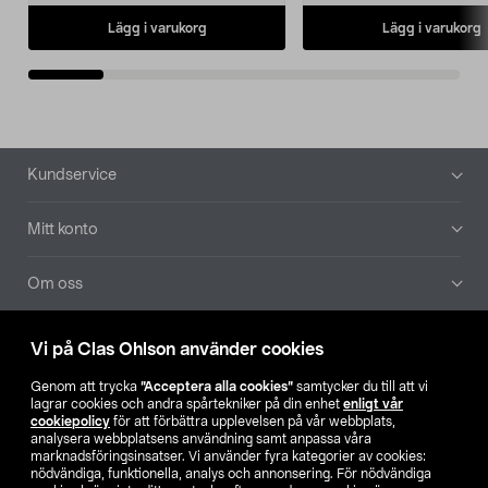
Lägg i varukorg
Lägg i varukorg
Sidfot
Kundservice
Mitt konto
Om oss
Aktuellt
Vi på Clas Ohlson använder cookies
Genom att trycka
”Acceptera alla cookies”
samtycker du till att vi
Våra bolag
lagrar cookies och andra spårtekniker på din enhet
enligt vår
cookiepolicy
för att förbättra upplevelsen på vår webbplats,
analysera webbplatsens användning samt anpassa våra
Hitta butik
marknadsföringsinsatser. Vi använder fyra kategorier av cookies:
nödvändiga, funktionella, analys och annonsering. För nödvändiga