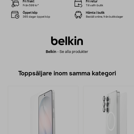
Fri frakt
Fri retur
Från 599 kr*
Till valfri butik
Öppet köp
Hämta i butik
365 dagar öppet köp
Beställ online, från butikslager
Belkin
-
Se alla produkter
Toppsäljare inom samma kategori