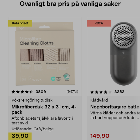
Ovanligt bra pris på vanliga saker
Kolla priset
-25%
4.0av 5 stjärnor
recensioner
4.5av 5 stjärnor
recensio
3809
3252
(9,97/st)
Köksrengöring & disk
Klädvård
Mikrofiberduk 32 x 31 cm, 4-
Noppborttagare batter
pack
Vårda kläder och andra tex
ta bort noppor och ludd.
Aftonbladets "självklara favorit” i
Noppborttagaren fräs...
test av d...
Utförande:
Grå/beige
39,90
149,90