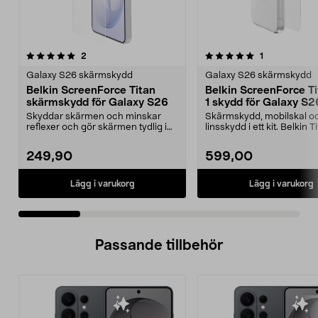
5.0 av 5 stjärnor
recensioner
recensioner
2
1
0.0 av 5 stjärnor
Galaxy S26 skärmskydd
Galaxy S26 skärmskydd
Belkin ScreenForce Titan
Belkin ScreenForce Ti
skärmskydd för Galaxy S26
1 skydd för Galaxy S2
Skyddar skärmen och minskar
Skärmskydd, mobilskal o
reflexer och gör skärmen tydlig i
linsskydd i ett kit. Belkin T
solljus. Belkin sk...
skydd för Gala...
249,90
599,00
Lägg i varukorg
Lägg i varukorg
Passande tillbehör