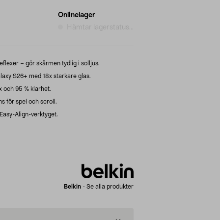
Onlinelager
Hämtar lagerstatus...
exer – gör skärmen tydlig i solljus.
axy S26+ med 18x starkare glas.
ex och 95 % klarhet.
för spel och scroll.
Easy-Align-verktyget.
Belkin
-
Se alla produkter