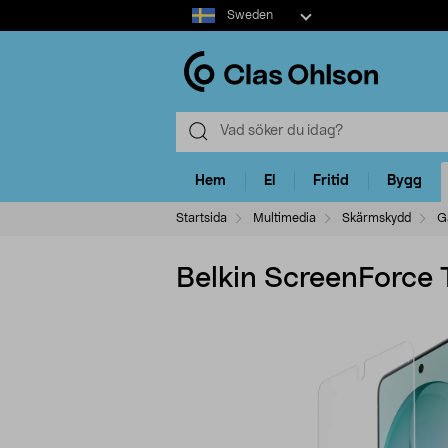
Select
Sweden
market
Hem
El
Fritid
Bygg
Startsida
Multimedia
Skärmskydd
G
Belkin ScreenForce 