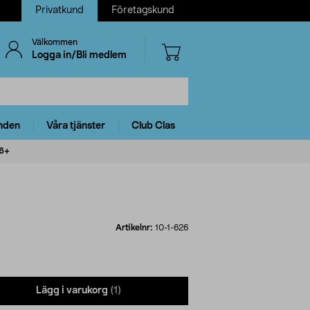
Privatkund
Företagskund
Välkommen
Logga in/Bli medlem
nden
Våra tjänster
Club Clas
26+
Artikelnr:
10-1-626
Lägg i varukorg
(1)