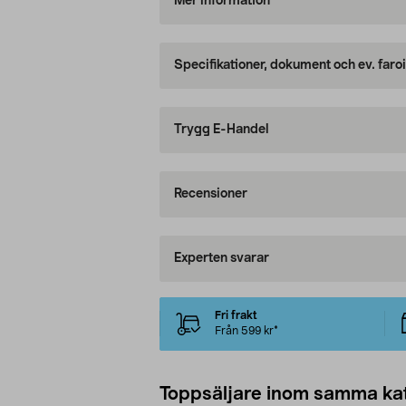
Mer information
Specifikationer, dokument och ev. faro
Trygg E-Handel
Recensioner
Experten svarar
Fri frakt
Från 599 kr*
Toppsäljare inom samma ka