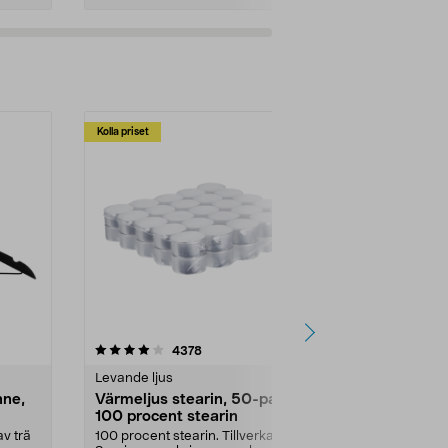
Kolla priset
Multibuy
4.5av 5 stjärnor
recensioner
4.5
4378
2
Levande ljus
Rengöringsm
nne,
Värmeljus stearin, 50-pack,
Bikarbonat
100 procent stearin
Ett allsidigt 
städning och 
v trä
100 procent stearin. Tillverkade i