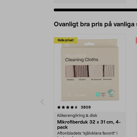
Ovanligt bra pris på vanliga
Kolla priset
5av 5 stjärnor
4.0av 5 stjärnor
recensioner
3809
Köksrengöring & disk
Mikrofiberduk 32 x 31 cm, 4-
pack
Aftonbladets "självklara favorit” i