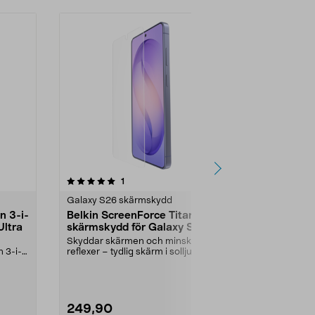
recensioner
1
0.0 av 5 stjärnor
0.0
Galaxy S26 skärmskydd
Galaxy S26 
n 3-i-
Belkin ScreenForce Titan
Belkin Scre
Ultra
skärmskydd för Galaxy S26
skärmskydd
Ultra
Skyddar skärmen och minskar
Skyddar skär
n 3-i-1
reflexer – tydlig skärm i solljus.
reflexer – gör
Belkin skärmskydd...
solljus. Belkin 
249,90
249,90