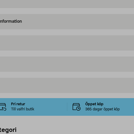
information
Fri retur
Öppet köp
Till valfri butik
365 dagar öppet köp
tegori