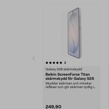
0 av 5 stjärnor
5.0 av 5 stjärnor
recensioner
2
Galaxy S26 skärmskydd
Belkin ScreenForce Titan
skärmskydd för Galaxy S26
Skyddar skärmen och minskar
reflexer och gör skärmen tydlig i
solljus. Belkin sk...
249,90