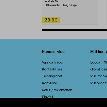
test av d...
Utförande:
Grå/beige
39,90
Lägg i varukorg
Sidfot
Kundservice
Mitt kont
Vanliga frågor
Logga in/R
Kontakta oss
Glömt lös
Tillgänglighet
Min inform
Köpvillkor
Min orderh
Retur / reklamation
Elavfall
Cookie policy