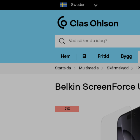
Select
Sweden
market
Hem
El
Fritid
Bygg
Startsida
Multimedia
Skärmskydd
i
Belkin ScreenForce 
-71%