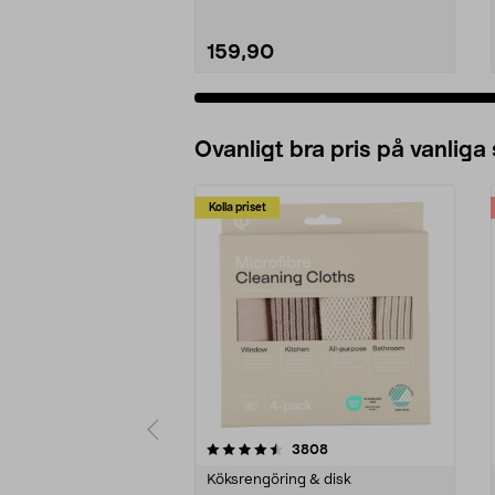
159,90
Ovanligt bra pris på vanliga
Kolla priset
5av 5 stjärnor
4.0av 5 stjärnor
recensioner
3808
Köksrengöring & disk