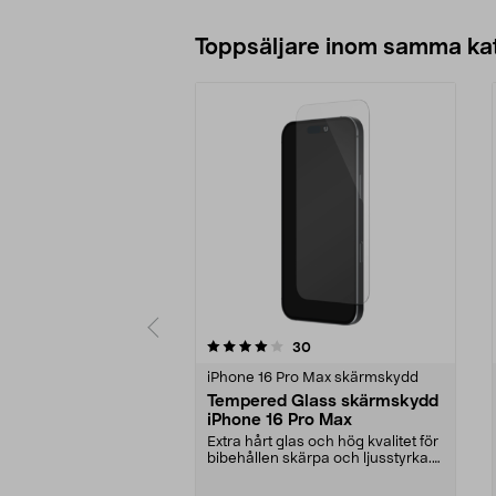
Toppsäljare inom samma ka
0 av 5 stjärnor
3.5 av 5 stjärnor
recensioner
30
iPhone 16 Pro Max skärmskydd
Tempered Glass skärmskydd
iPhone 16 Pro Max
Extra hårt glas och hög kvalitet för
bibehållen skärpa och ljusstyrka.
Skärmskyd...