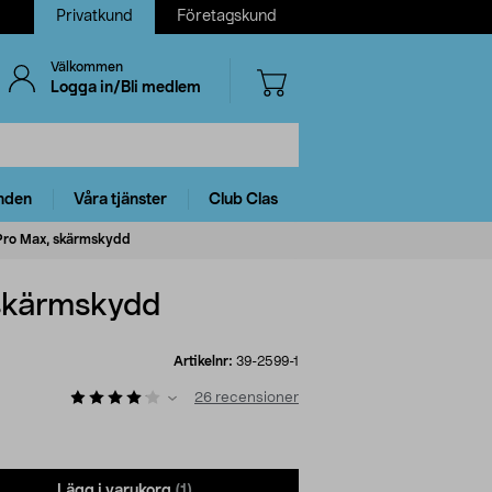
Privatkund
Företagskund
Välkommen
Logga in/Bli medlem
nden
Våra tjänster
Club Clas
 Pro Max, skärmskydd
 skärmskydd
Artikelnr:
39-2599-1
26
recensioner
Lägg i varukorg
(1)