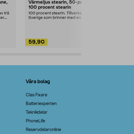
nne,
Värmeljus stearin, 50-pack,
Bikarbonat
100 procent stearin
Ett allsidigt 
städning och 
v trä
100 procent stearin. Tillverkade i
ute. Städa med
er.
Sverige som brinner med en
vacker och sotfri ...
59,90
49,90
Lägg i varukorg
Lägg
Våra bolag
Clas Fixare
Batteriexperten
Teknikdelar
PhoneLife
Reservdelaronline