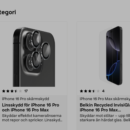
tegori
3.5 av 5 stjärnor
recensioner
4.0 av 5 stjärnor
recensioner
17
4
iPhone 16 Pro skärmskydd
iPhone 16 Pro Max skärmsk
Linsskydd för iPhone 16 Pro
Belkin Recycled InvisiG
och iPhone 16 Pro Max
iPhone 16 Pro Max
skärmskydd
Skyddar effektivt kameralinserna
Skyddar mot stötar – upp til
mot repor och sprickor. Linsskydd
starkare än härdat glas. Bel
för iPhone 16...
tåligt skärms...