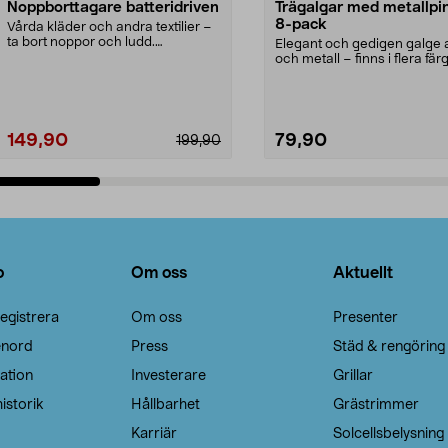
Noppborttagare batteridriven
Trägalgar med metallpi
8-pack
Vårda kläder och andra textilier –
ta bort noppor och ludd.
Elegant och gedigen galge a
Noppborttagaren fräs...
och metall – finns i flera färg
Galge med sv...
149,90
79,90
199,90
Lägg i varukorg
Lägg i varukorg
o
Om oss
Aktuellt
egistrera
Om oss
Presenter
enord
Press
Städ & rengöring
ation
Investerare
Grillar
istorik
Hållbarhet
Grästrimmer
Karriär
Solcellsbelysning