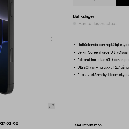
quantity
Butikslager
Hämtar lagerstatus...
Heltäckande och reptåligt skydd
Belkin ScreenForce UltraGlass 
Extremt hårt glas (9H) och sup
UltraGlass – nu upp till 2,7 gån
Effektivt skärmskydd som skydda
027-02-02
Mer information