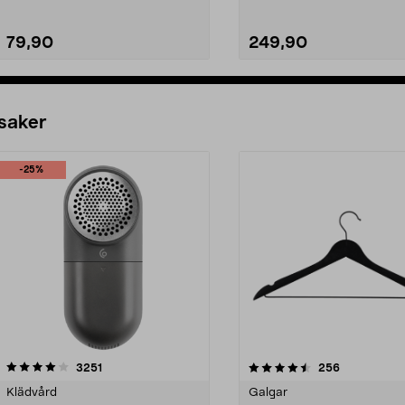
79,90
249,90
 saker
-25%
4.5av 5 stjärnor
recensioner
4.0av 5 stjärnor
recensioner
3251
256
Klädvård
Galgar