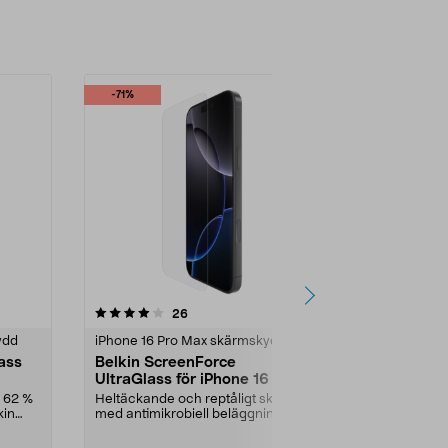
-71%
-33%
3.5 av 5 stjärnor
recensioner
26
7
ydd
iPhone 16 Pro Max skärmskydd
iPhone 16 Pr
lass
Belkin ScreenForce
Belkin Invis
UltraGlass för iPhone 16 Pro
iPhone 16 P
Max, skärmskydd
skärmskyd
l 62 %
Heltäckande och reptåligt skydd
Skärmskydd m
kin
med antimikrobiell beläggning.
sekretessfilte
Belkin ScreenForc...
information fr