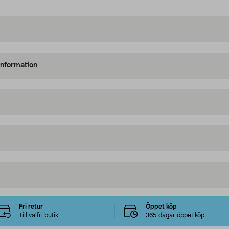
information
Fri retur
Öppet köp
Till valfri butik
365 dagar öppet köp