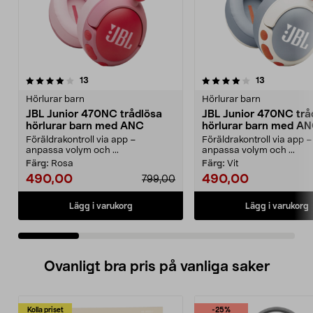
4.0 av 5 stjärnor
recensioner
4.5 av 5 stjärnor
recensioner
13
13
Hörlurar barn
Hörlurar barn
JBL Junior 470NC trådlösa
JBL Junior 470NC trå
hörlurar barn med ANC
hörlurar barn med A
Föräldrakontroll via app –
Föräldrakontroll via app –
anpassa volym och ...
anpassa volym och ...
Färg:
Rosa
Färg:
Vit
490,00
490,00
799,00
Lägg i varukorg
Lägg i varukorg
Ovanligt bra pris på vanliga saker
Kolla priset
-25%