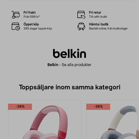
Fri frakt
Fri retur
Från 599 kr*
Till valfri butik
Öppet köp
Hämta i butik
365 dagar öppet köp
Beställ online, från butikslager
Belkin
-
Se alla produkter
Toppsäljare inom samma kategori
-39%
-39%