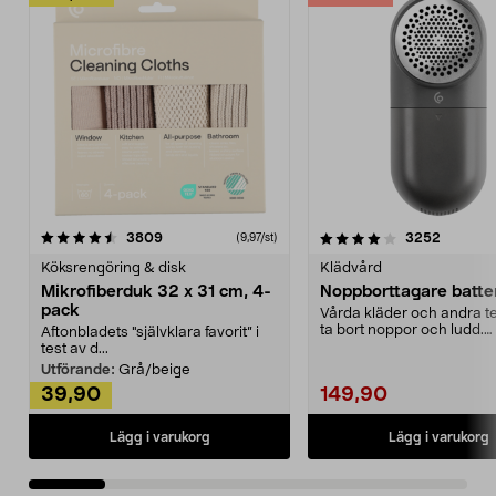
4.0av 5 stjärnor
recensioner
4.5av 5 stjärnor
recensio
3809
3252
(9,97/st)
Köksrengöring & disk
Klädvård
Mikrofiberduk 32 x 31 cm, 4-
Noppborttagare batter
pack
Vårda kläder och andra tex
ta bort noppor och ludd.
Aftonbladets "självklara favorit” i
Noppborttagaren fräs...
test av d...
Utförande:
Grå/beige
39,90
149,90
Lägg i varukorg
Lägg i varukorg