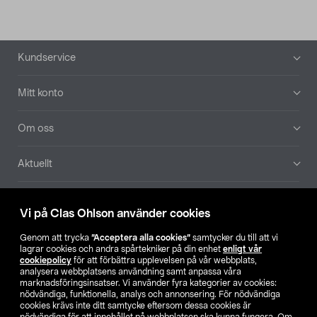
Sidfot
Kundservice
Mitt konto
Om oss
Aktuellt
Våra bolag
Vi på Clas Ohlson använder cookies
Hitta butik
Genom att trycka
”Acceptera alla cookies”
samtycker du till att vi
lagrar cookies och andra spårtekniker på din enhet
enligt vår
cookiepolicy
för att förbättra upplevelsen på vår webbplats,
SE
NO
FI
analysera webbplatsens användning samt anpassa våra
marknadsföringsinsatser. Vi använder fyra kategorier av cookies:
nödvändiga, funktionella, analys och annonsering. För nödvändiga
cookies krävs inte ditt samtycke eftersom dessa cookies är