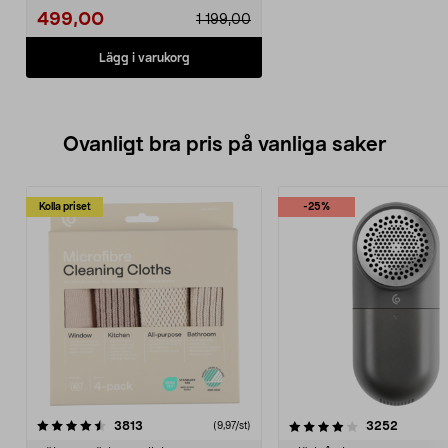
499,00
1 199,00
Lägg i varukorg
Ovanligt bra pris på vanliga saker
Kolla priset
-25%
4.0av 5 stjärnor
recensioner
4.5av 5 stjärnor
recensio
3813
3252
(9,97/st)