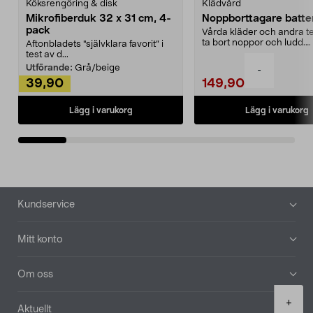
Köksrengöring & disk
Klädvård
Mikrofiberduk 32 x 31 cm, 4-
Noppborttagare batter
pack
Vårda kläder och andra tex
ta bort noppor och ludd.
Aftonbladets "självklara favorit” i
Noppborttagaren fräs...
test av d...
Utförande:
Grå/beige
-
39,90
149,90
Lägg i varukorg
Lägg i varukorg
Sidfot
Kundservice
Mitt konto
Om oss
Product
+
Aktuellt
quantity