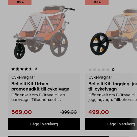
-59%
-58%
recensioner
3
recensioner
0
0.0 av 5 stjärnor
Cykelvagnar
Cykelvagnar
Bellelli Kit Urban,
Bellelli Kit Jogging, j
promenadkit till cykelvagn
till cykelvagn
Gör enkelt om B-Travel till en
Gör enkelt om B-Travel til
barnvagn. Tillbehörsset -
joggingvagn. Tillbehörsset
svängbart framhjul och ...
stort framhjul ...
569,00
499,00
1399,00
Lägg i varukorg
Lägg i varukorg