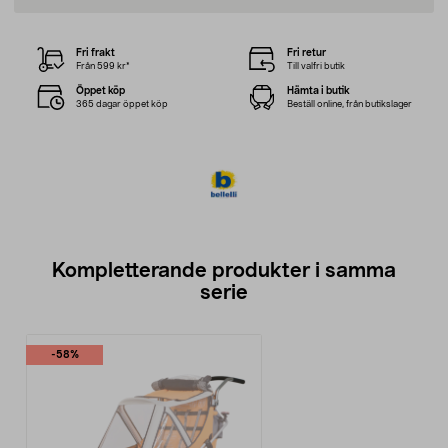
Fri frakt
Fri retur
Från 599 kr*
Till valfri butik
Öppet köp
Hämta i butik
365 dagar öppet köp
Beställ online, från butikslager
Kompletterande produkter i samma
serie
-58%