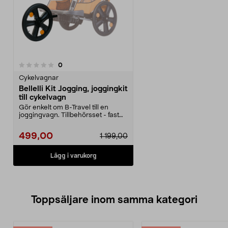
recensioner
0
Cykelvagnar
Bellelli Kit Jogging, joggingkit
till cykelvagn
Gör enkelt om B-Travel till en
joggingvagn. Tillbehörsset - fast
stort framhjul ...
499,00
1 199,00
Lägg i varukorg
Toppsäljare inom samma kategori