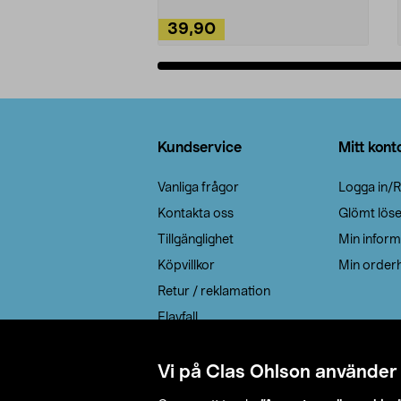
39,90
Lägg i varukorg
Sidfot
Kundservice
Mitt kont
Vanliga frågor
Logga in/R
Kontakta oss
Glömt lös
Tillgänglighet
Min inform
Köpvillkor
Min orderh
Retur / reklamation
Elavfall
Cookie policy
Leveransalternativ
Vi på Clas Ohlson använder