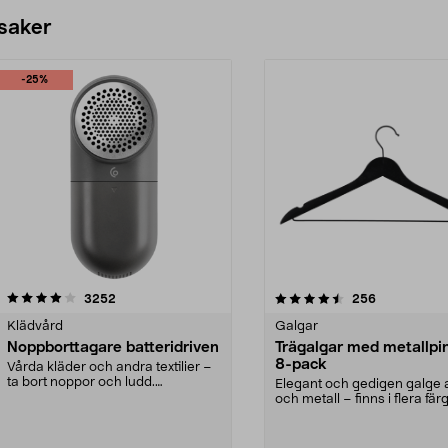
 saker
-25%
4.5av 5 stjärnor
recensioner
4.0av 5 stjärnor
recensioner
3252
256
Klädvård
Galgar
Noppborttagare batteridriven
Trägalgar med metallpi
8-pack
Vårda kläder och andra textilier –
ta bort noppor och ludd.
Elegant och gedigen galge a
Noppborttagaren fräs...
och metall – finns i flera färg
Galge med sv...