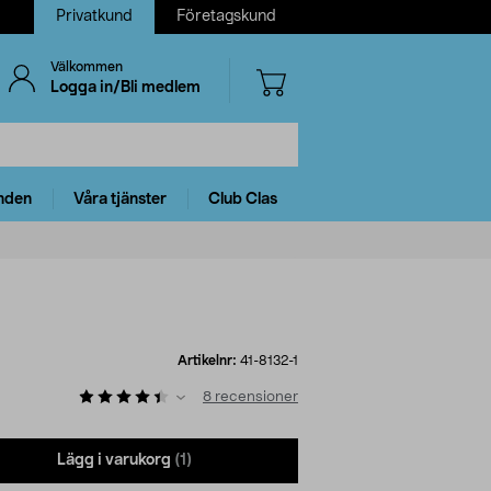
Privatkund
Företagskund
Välkommen
Logga in/Bli medlem
nden
Våra tjänster
Club Clas
Artikelnr:
41-8132-1
8
recensioner
Lägg i varukorg
(1)