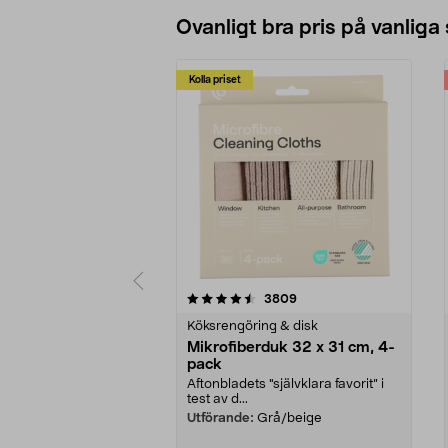
Ovanligt bra pris på vanliga
Kolla priset
5av 5 stjärnor
4.0av 5 stjärnor
recensioner
3809
Köksrengöring & disk
Mikrofiberduk 32 x 31 cm, 4-
pack
Aftonbladets "självklara favorit” i
test av d...
Utförande:
Grå/beige