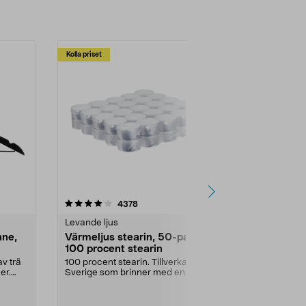
Kolla priset
Multibuy
4.5av 5 stjärnor
recensioner
4.5
4378
2
Levande ljus
Rengöringsm
nne,
Värmeljus stearin, 50-pack,
Bikarbonat
100 procent stearin
Ett allsidigt 
städning och 
v trä
100 procent stearin. Tillverkade i
ute. Städa med
er.
Sverige som brinner med en
vacker och sotfri ...