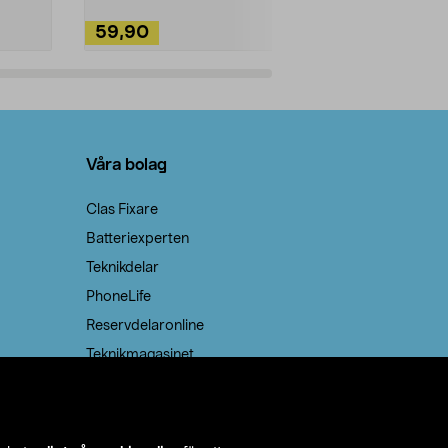
59,90
49,90
Lägg i varukorg
Lägg
Våra bolag
Clas Fixare
Batteriexperten
Teknikdelar
PhoneLife
Reservdelaronline
Teknikmagasinet