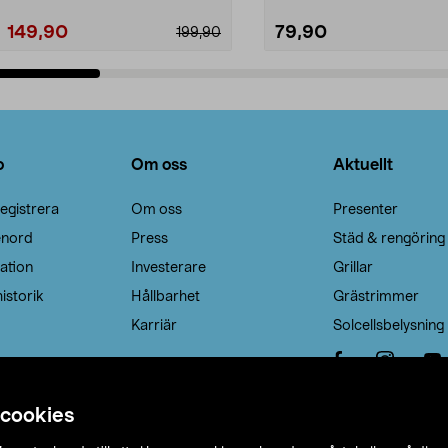
149,90
79,90
199,90
Lägg i varukorg
Lägg i varukorg
o
Om oss
Aktuellt
egistrera
Om oss
Presenter
enord
Press
Städ & rengöring
ation
Investerare
Grillar
istorik
Hållbarhet
Grästrimmer
Karriär
Solcellsbelysning
 cookies