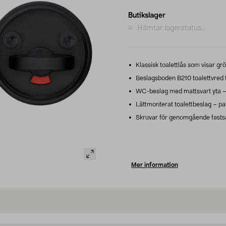
Butikslager
Hämtar lagerstatus...
Klassisk toalettlås som visar grön
Beslagsboden B210 toalettvred f
WC-beslag med mattsvart yta 
Lättmonterat toalettbeslag – pas
Skruvar för genomgående fastsä
Mer information