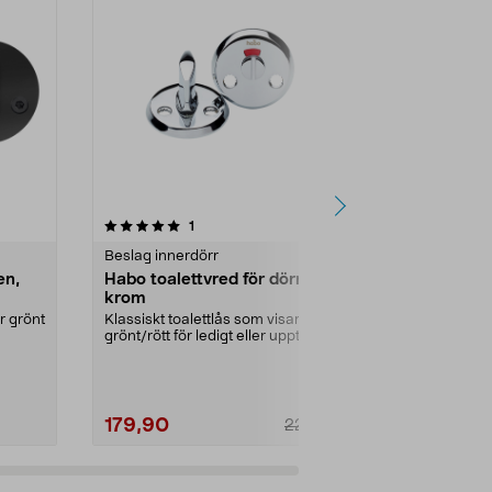
4.5 av 5 stjärnor
recensioner
4.5
1
Beslag innerdörr
Beslag innerd
en,
Habo toalettvred för dörr,
Toalettbes
krom
Blankpolerat
mässingsfini
r grönt
Klassiskt toalettlås som visar
ger ett mycket 
grönt/rött för ledigt eller upptaget.
Habo toalet...
179,90
249,00
229,00