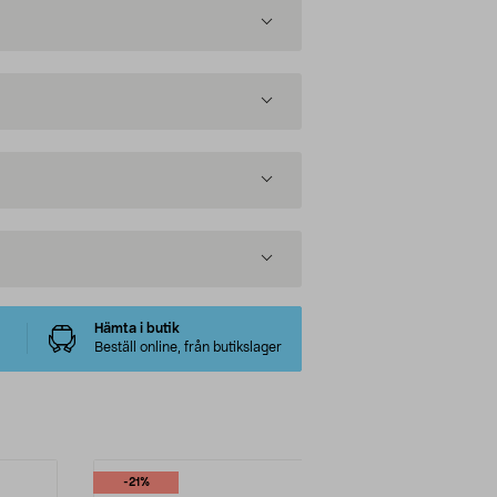
Hämta i butik
Beställ online, från butikslager
-21%