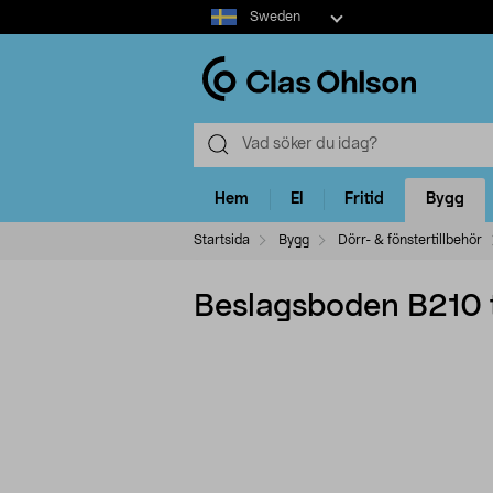
Select
Sweden
market
Hem
El
Fritid
Bygg
Startsida
Bygg
Dörr- & fönstertillbehör
Beslagsboden B210 to