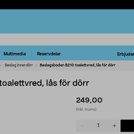
Multimedia
Reservdelar
Erbjuda
Beslag innerdörr
Beslagsboden B210 toalettvred, lås för dörr
alettvred, lås för dörr
249,00
(inkl. moms)
Product
quantity