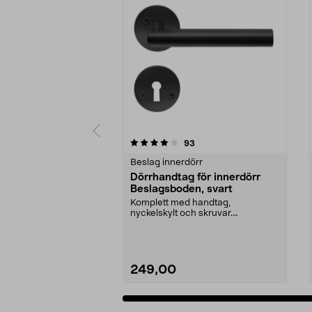
0 av 5 stjärnor
4.0 av 5 stjärnor
recensioner
93
Beslag innerdörr
Dörrhandtag för innerdörr
Beslagsboden, svart
Komplett med handtag,
nyckelskylt och skruvar.
Beslagsboden dörrhandtag – lätt
a...
249,00