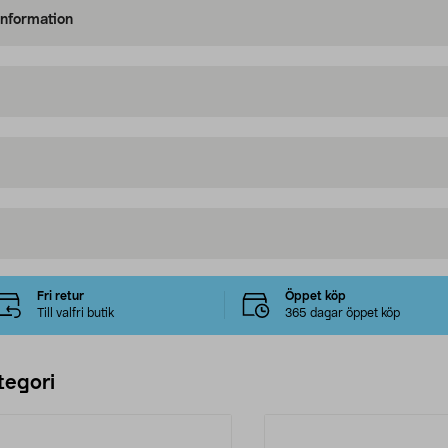
information
Fri retur
Öppet köp
Till valfri butik
365 dagar öppet köp
tegori