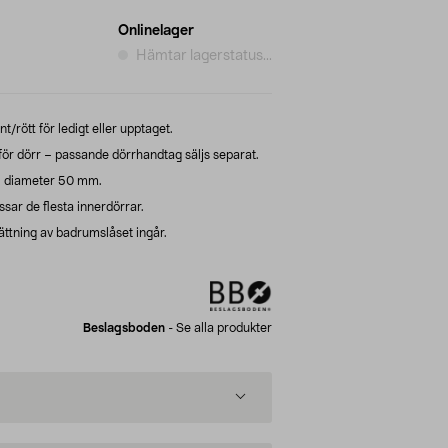
Onlinelager
Hämtar lagerstatus...
t/rött för ledigt eller upptaget.
ör dörr – passande dörrhandtag säljs separat.
– diameter 50 mm.
sar de flesta innerdörrar.
ttning av badrumslåset ingår.
Beslagsboden
-
Se alla produkter