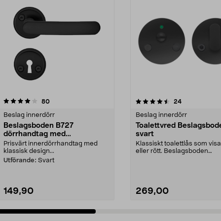
4.5 av 5 stjärnor
recensioner
5.0 av 5 stjärnor
recensioner
80
24
Beslag innerdörr
Beslag innerdörr
Beslagsboden B727
Toalettvred Beslagsbod
dörrhandtag med
svart
nyckelskylt, innerdörr
Prisvärt innerdörrhandtag med
Klassiskt toalettlås som visa
klassisk design...
eller rött. Beslagsboden
toalettbeslag med ...
Utförande:
Svart
149,90
269,00