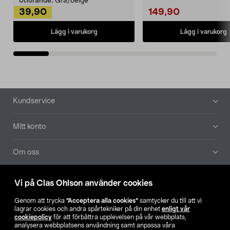
Utförande:
Grå/beige
39,90
149,90
Lägg i varukorg
Lägg i varukorg
Sidfot
Kundservice
Mitt konto
Om oss
Aktuellt
Vi på Clas Ohlson använder cookies
Genom att trycka
”Acceptera alla cookies”
samtycker du till att vi
Våra bolag
lagrar cookies och andra spårtekniker på din enhet
enligt vår
cookiepolicy
för att förbättra upplevelsen på vår webbplats,
analysera webbplatsens användning samt anpassa våra
Hitta butik