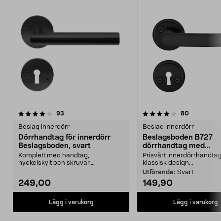
4.0 av 5 stjärnor
recensioner
5.0 av 5 stjärnor
recensione
93
80
Beslag innerdörr
Beslag innerdörr
Dörrhandtag för innerdörr
Beslagsboden B727
Beslagsboden, svart
dörrhandtag med
nyckelskylt, innerdörr
Komplett med handtag,
Prisvärt innerdörrhandta
nyckelskylt och skruvar.
klassisk design...
Beslagsboden dörrhandtag – lätt
Utförande:
Svart
a...
249,00
149,90
Lägg i varukorg
Lägg i varukorg