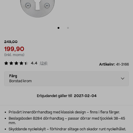
249,00
199,90
(inkl. moms)
4.4
(
24
)
Artikelnr:
41-3166
Select
Färg
variant
Borstad krom
Erbjudandet gäller till
2027-02-04
Prisvärt innerdörrhandtag med klassisk design – finns i flera färger.
Beslagsboden B284 dörrhandtag – passar dörrar med tjocklek 38–45
mm.
Skyddande nyckelskylt – förhindrar slitage och skador runt nyckelhålet.