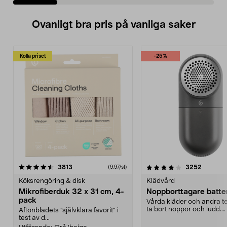
Ovanligt bra pris på vanliga saker
Kolla priset
-25%
4.0av 5 stjärnor
recensioner
4.5av 5 stjärnor
recensio
3813
3252
(9,97/st)
Köksrengöring & disk
Klädvård
Mikrofiberduk 32 x 31 cm, 4-
Noppborttagare batter
pack
Vårda kläder och andra tex
ta bort noppor och ludd.
Aftonbladets "självklara favorit” i
Noppborttagaren fräs...
test av d...