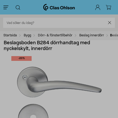
Startsida
Bygg
Dörr- & fönstertillbehör
Beslag innerdörr
Besl
Beslagsboden B284 dörrhandtag med
nyckelskylt, innerdörr
-20%