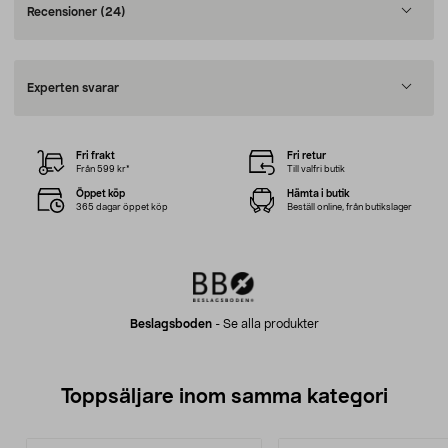
Recensioner
(24)
Experten svarar
Fri frakt
Fri retur
Från 599 kr*
Till valfri butik
Öppet köp
Hämta i butik
365 dagar öppet köp
Beställ online, från butikslager
Beslagsboden
-
Se alla produkter
Toppsäljare inom samma kategori