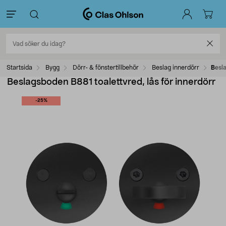
Startsida
Bygg
Dörr- & fönstertillbehör
Beslag innerdörr
Besla
Beslagsboden B881 toalettvred, lås för innerdörr
-25%