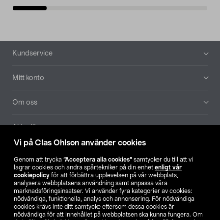
Sidfot
Kundservice
Mitt konto
Om oss
Aktuellt
Vi på Clas Ohlson använder cookies
Våra bolag
Genom att trycka
”Acceptera alla cookies”
samtycker du till att vi
lagrar cookies och andra spårtekniker på din enhet
enligt vår
Hitta butik
cookiepolicy
för att förbättra upplevelsen på vår webbplats,
analysera webbplatsens användning samt anpassa våra
marknadsföringsinsatser. Vi använder fyra kategorier av cookies:
nödvändiga, funktionella, analys och annonsering. För nödvändiga
SE
NO
FI
cookies krävs inte ditt samtycke eftersom dessa cookies är
nödvändiga för att innehållet på webbplatsen ska kunna fungera. Om