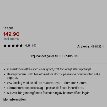
199,90
149,90
(inkl. moms)
4.8
(
4
)
Artikelnr:
41-8133-1
Erbjudandet gäller till
2027-02-05
Klassiskt toalettlås som visar grönt/rött för ledigt eller upptaget.
Beslagsboden B881 toalettvred för dörr – passande dörrhandtag säljs
separat.
WC-beslag med en stilren mattsvart yta – diameter 50 mm.
Lättmonterat toalettbeslag – passar de flesta innerdörrar.
Skruvar för genomgående fastsättning av badrumslåset ingår.
Mer information