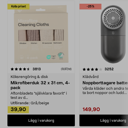
Kolla priset
-25%
4.0av 5 stjärnor
recensioner
4.5av 5 stjärnor
recensio
3813
3252
(9,97/st)
Köksrengöring & disk
Klädvård
Mikrofiberduk 32 x 31 cm, 4-
Noppborttagare batter
pack
Vårda kläder och andra tex
ta bort noppor och ludd.
Aftonbladets "självklara favorit” i
Noppborttagaren fräs...
test av d...
Utförande:
Grå/beige
39,90
149,90
Lägg i varukorg
Lägg i varukorg