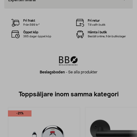
Experten svarar
Fri frakt
Fri retur
Från 599 kr*
Till valfri butik
Öppet köp
Hämta i butik
365 dagar öppet köp
Beställ online, från butikslager
Beslagsboden
-
Se alla produkter
Toppsäljare inom samma kategori
-21%