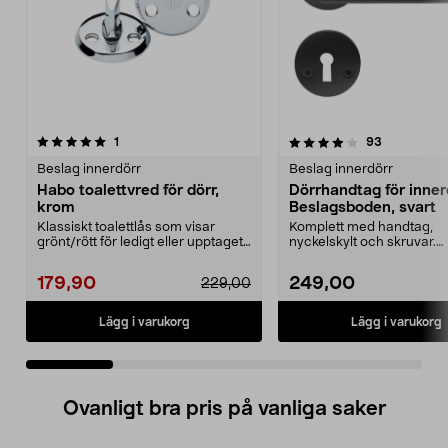
4.0 av 5 stjärnor
recensioner
4.0 av 5 stjärnor
recensione
1
93
Beslag innerdörr
Beslag innerdörr
Habo toalettvred för dörr,
Dörrhandtag för inner
krom
Beslagsboden, svart
Klassiskt toalettlås som visar
Komplett med handtag,
grönt/rött för ledigt eller upptaget.
nyckelskylt och skruvar.
Habo toalet...
Beslagsboden dörrhandtag
a...
179,90
249,00
229,00
Lägg i varukorg
Lägg i varukorg
Ovanligt bra pris på vanliga saker