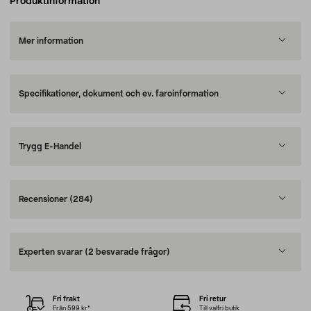
Produktinformation
Mer information
Specifikationer, dokument och ev. faroinformation
Trygg E-Handel
Recensioner
(284)
Experten svarar
(2 besvarade frågor)
Fri frakt
Fri retur
Från 599 kr*
Till valfri butik