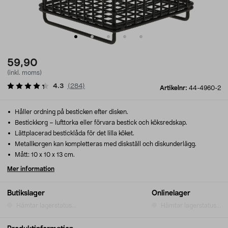
59,90
(inkl. moms)
4.3
(
284
)
Artikelnr:
44-4960-2
Håller ordning på besticken efter disken.
Bestickkorg – lufttorka eller förvara bestick och köksredskap.
Lättplacerad besticklåda för det lilla köket.
Metallkorgen kan kompletteras med diskställ och diskunderlägg.
Mått: 10 x 10 x 13 cm.
Mer information
Butikslager
Onlinelager
Hämtar lagerstatus...
Hämtar lagerstatus...