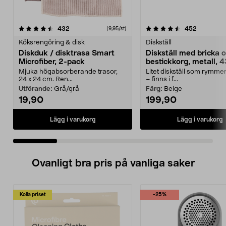
4.5 av 5 stjärnor
recensioner
3.5 av 5 stjärnor
recension
432
452
(9,95/st)
Köksrengöring & disk
Diskställ
Diskduk / disktrasa Smart
Diskställ med bricka 
Microfiber, 2-pack
bestickkorg, metall, 
Mjuka högabsorberande trasor,
Litet diskställ som rymme
24 x 24 cm. Ren...
– finns i f...
Utförande:
Grå/grå
Färg:
Beige
19,90
199,90
Lägg i varukorg
Lägg i varukorg
Ovanligt bra pris på vanliga saker
Kolla priset
-25%