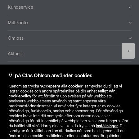
Sidfot
Kundservice
Mitt konto
Om oss
Product
+
Aktuellt
quantity
Våra bolag
Vi på Clas Ohlson använder cookies
Hitta butik
Genom att trycka
”Acceptera alla cookies”
samtycker du till att vi
lagrar cookies och andra spårtekniker på din enhet
enligt vår
cookiepolicy
för att förbättra upplevelsen på vår webbplats,
SE
NO
FI
analysera webbplatsens användning samt anpassa våra
marknadsföringsinsatser. Vi använder fyra kategorier av cookies:
nödvändiga, funktionella, analys och annonsering. För nödvändiga
cookies krävs inte ditt samtycke eftersom dessa cookies är
nödvändiga för att innehållet på webbplatsen ska kunna fungera. Om
du istället vill skräddarsy dina val kan du trycka på
inställningar
. Ditt
samtycke är frivilligt och kan återkallas när som helst genom att du
ändrar i dina cookie-inställningar eller kontaktar oss för guidning.