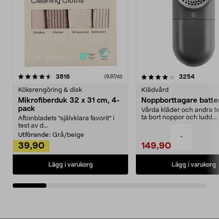
4.0av 5 stjärnor
recensioner
4.5av 5 stjärnor
recensio
3816
3254
(9,97/st)
Köksrengöring & disk
Klädvård
Mikrofiberduk 32 x 31 cm, 4-
Noppborttagare batter
pack
Vårda kläder och andra tex
ta bort noppor och ludd.
Aftonbladets "självklara favorit” i
Noppborttagaren fräs...
test av d...
Utförande:
Grå/beige
-
39,90
149,90
Lägg i varukorg
Lägg i varukorg