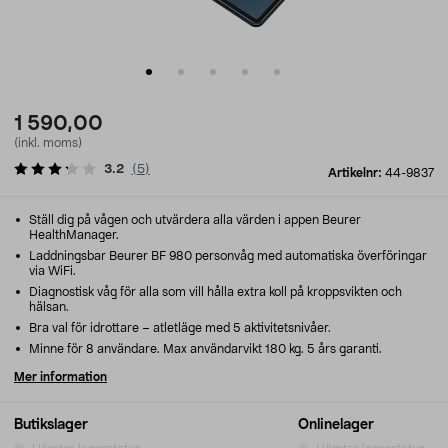
1 590,00
(inkl. moms)
3.2
(
5
)
Artikelnr:
44-9837
Ställ dig på vågen och utvärdera alla värden i appen Beurer
HealthManager.
Laddningsbar Beurer BF 980 personvåg med automatiska överföringar
via WiFi.
Diagnostisk våg för alla som vill hålla extra koll på kroppsvikten och
hälsan.
Bra val för idrottare – atletläge med 5 aktivitetsnivåer.
Minne för 8 användare. Max användarvikt 180 kg. 5 års garanti.
Mer information
Butikslager
Onlinelager