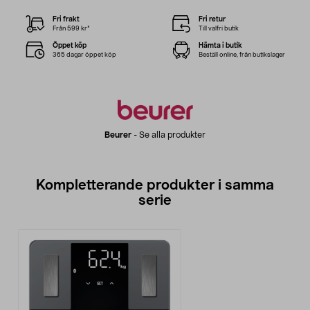
Fri frakt
Fri retur
Från 599 kr*
Till valfri butik
Öppet köp
Hämta i butik
365 dagar öppet köp
Beställ online, från butikslager
Beurer
-
Se alla produkter
Kompletterande produkter i samma
serie