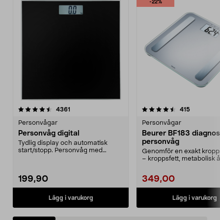
-22%
4.5 av 5 stjärnor
recensioner
4.5 av 5 stjärnor
recensione
4361
415
Personvågar
Personvågar
Personvåg digital
Beurer BF183 diagnos
personvåg
Tydlig display och automatisk
start/stopp. Personvåg med
Genomför en exakt kropp
glasplatta av härdat gl...
– kroppsfett, metabolisk 
m.m. Beurer BF183 ...
199,90
349,00
Lägg i varukorg
Lägg i varukorg