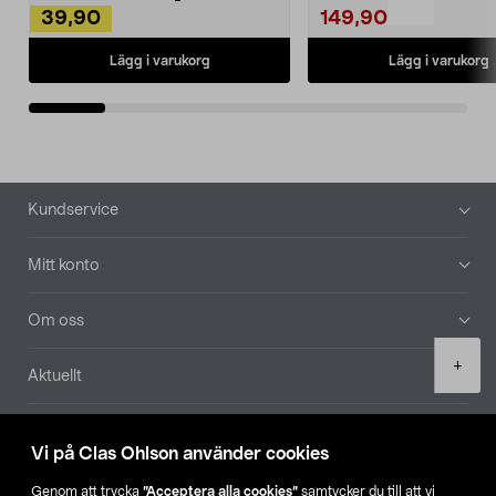
39,90
149,90
Lägg i varukorg
Lägg i varukorg
Sidfot
Kundservice
Mitt konto
Om oss
Product
+
Aktuellt
quantity
Våra bolag
Vi på Clas Ohlson använder cookies
Hitta butik
Genom att trycka
”Acceptera alla cookies”
samtycker du till att vi