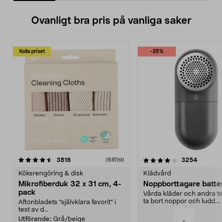
Ovanligt bra pris på vanliga saker
Kolla priset
-25%
4.0av 5 stjärnor
recensioner
4.5av 5 stjärnor
recensio
3816
3254
(9,97/st)
Köksrengöring & disk
Klädvård
Mikrofiberduk 32 x 31 cm, 4-
Noppborttagare batter
pack
Vårda kläder och andra tex
ta bort noppor och ludd.
Aftonbladets "självklara favorit” i
Noppborttagaren fräs...
test av d...
Utförande:
Grå/beige
-