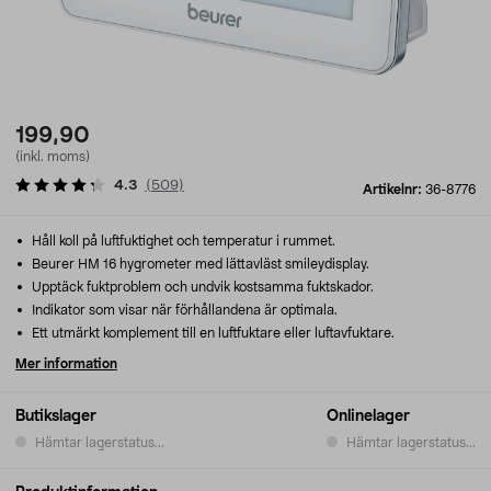
199,90
(inkl. moms)
4.3
(
509
)
Artikelnr:
36-8776
Håll koll på luftfuktighet och temperatur i rummet.
Beurer HM 16 hygrometer med lättavläst smileydisplay.
Upptäck fuktproblem och undvik kostsamma fuktskador.
Indikator som visar när förhållandena är optimala.
Ett utmärkt komplement till en luftfuktare eller luftavfuktare.
Mer information
Butikslager
Onlinelager
Hämtar lagerstatus...
Hämtar lagerstatus...