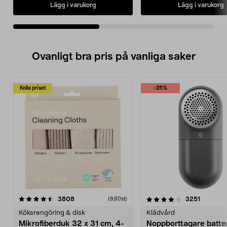
Lägg i varukorg
Lägg i varukorg
Ovanligt bra pris på vanliga saker
Kolla priset
-25%
4.0av 5 stjärnor
recensioner
4.5av 5 stjärnor
recensio
3808
3251
(9,97/st)
Köksrengöring & disk
Klädvård
Mikrofiberduk 32 x 31 cm, 4-
Noppborttagare batter