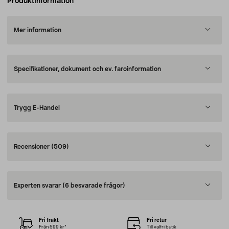
Produktinformation
Mer information
Specifikationer, dokument och ev. faroinformation
Trygg E-Handel
Recensioner
(509)
Experten svarar
(6 besvarade frågor)
Fri frakt
Fri retur
Från 599 kr*
Till valfri butik