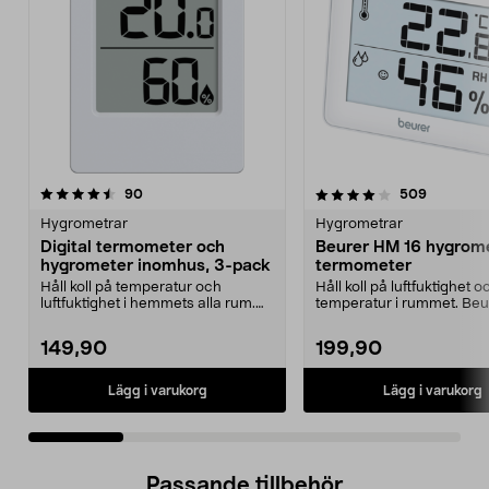
4.0 av 5 stjärnor
recensioner
4.0 av 5 stjärnor
recension
90
509
Hygrometrar
Hygrometrar
Digital termometer och
Beurer HM 16 hygrome
hygrometer inomhus, 3-pack
termometer
Håll koll på temperatur och
Håll koll på luftfuktighet o
luftfuktighet i hemmets alla rum.
temperatur i rummet. Be
Digital termometer...
16 hygrometer med ...
149,90
199,90
Lägg i varukorg
Lägg i varukorg
Passande tillbehör