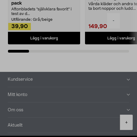
pack
Vårda kläder och andra tex
ta bort noppor och ludd.
Aftonbladets "självklara favorit” i
Noppborttagaren fräs...
test av d...
Utförande:
Grå/beige
-
39,90
149,90
Lägg i varukorg
Lägg i varukorg
Sidfot
Kundservice
Mitt konto
Om oss
Product
+
Aktuellt
quantity