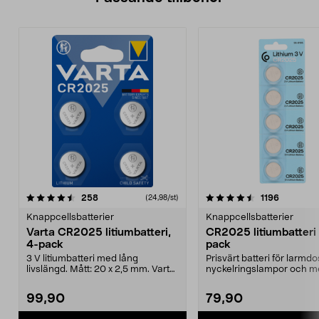
4.5av 5 stjärnor
recensioner
4.5av 5 stjärnor
recension
258
1196
(24,98/st)
Knappcellsbatterier
Knappcellsbatterier
Varta CR2025 litiumbatteri,
CR2025 litiumbatteri 
4-pack
pack
3 V litiumbatteri med lång
Prisvärt batteri för larmd
livslängd. Mått: 20 x 2,5 mm. Varta
nyckelringslampor och me
CR2025 knappbatte...
litiumbatteri CR20...
99,90
79,90