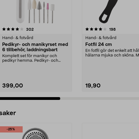
4.0 av 5 stjärnor
recensioner
4.5 av 5 stjärnor
recensioner
302
198
Hand- & fotvård
Hand- & fotvård
Pedikyr- och manikyrset med
Fotfil 24 cm
6 tillbehör, laddningsbart
En fotfil gör det enkelt att hå
hälarna mjuka och sköna. M
Komplett set för manikyr och
- ta hand om ...
pedikyr hemma. Pedikyr- och
manikyrset med 6 tillbe...
399,00
19,90
 saker
-25%