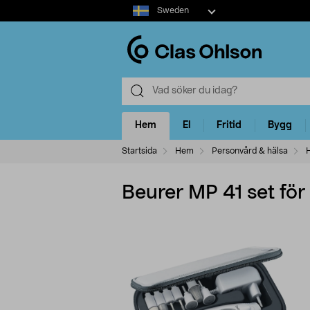
Select
Sweden
market
Hem
El
Fritid
Bygg
Startsida
Hem
Personvård & hälsa
H
Beurer MP 41 set för 