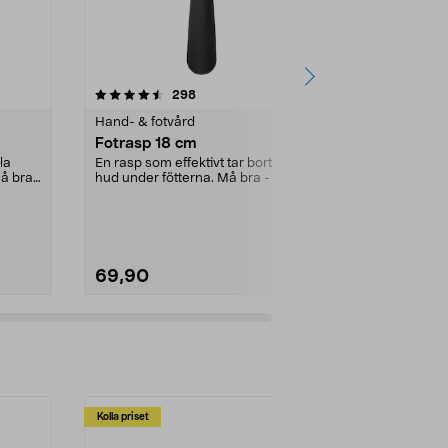
4.5 av 5 stjärnor
recensioner
4.5
298
3
Hand- & fotvård
Massageappa
Fotrasp 18 cm
DR-HO’S Mo
fotmassag
lla
En rasp som effektivt tar bort hård
å bra
hud under fötterna. Må bra - ta
Simulerar gån
hand om fött...
leder och mu
tystgående fo
69,90
2999,00
Kolla priset
Multibuy