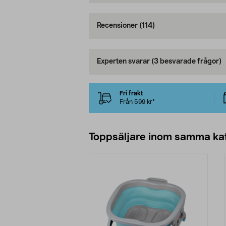
Recensioner
(114)
Experten svarar
(3 besvarade frågor)
Fri frakt
Från 599 kr*
Toppsäljare inom samma ka