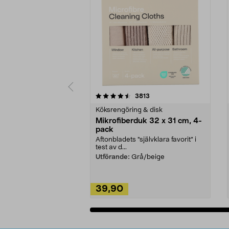
5av 5 stjärnor
4.0av 5 stjärnor
recensioner
3813
Köksrengöring & disk
Mikrofiberduk 32 x 31 cm, 4-
pack
Aftonbladets "självklara favorit” i
test av d...
Utförande:
Grå/beige
39,90
Lägg i varukorg