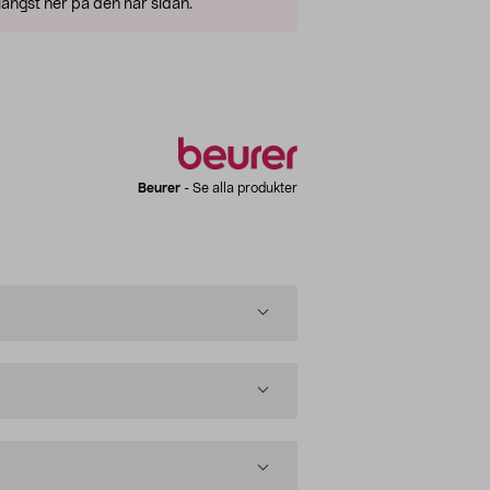
ängst ner på den här sidan.
Beurer
-
Se alla produkter