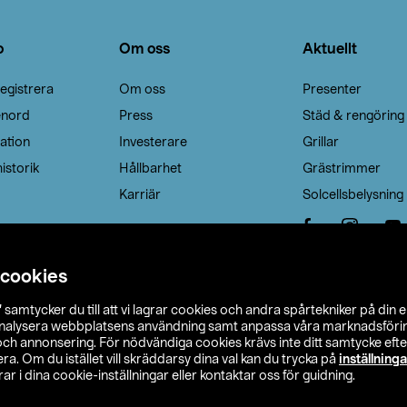
o
Om oss
Aktuellt
egistrera
Om oss
Presenter
enord
Press
Städ & rengöring
ation
Investerare
Grillar
istorik
Hållbarhet
Grästrimmer
Karriär
Solcellsbelysning
 cookies
”
samtycker du till att vi lagrar cookies och andra spårtekniker på din 
analysera webbplatsens användning samt anpassa våra marknadsförings
 och annonsering. För nödvändiga cookies krävs inte ditt samtycke ef
a. Om du istället vill skräddarsy dina val kan du trycka på
inställninga
r i dina cookie-inställningar eller kontaktar oss för guidning.
s Ohlson
Köpvillkor
Privacy statement
Klubbvillkor
H