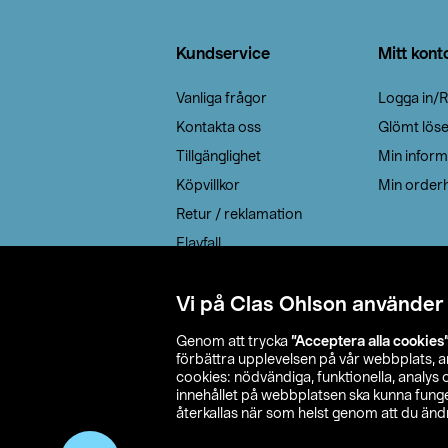
Sidfot
Kundservice
Mitt kont
Vanliga frågor
Logga in/R
Kontakta oss
Glömt lös
Tillgänglighet
Min inform
Köpvillkor
Min orderh
Retur / reklamation
Elavfall
Cookie policy
Leveransalternativ
Vi på Clas Ohlson använder
Genom att trycka
”Acceptera alla cookies
förbättra upplevelsen på vår webbplats, 
cookies: nödvändiga, funktionella, analys
innehållet på webbplatsen ska kunna funger
återkallas när som helst genom att du ändra
© 2026 Cla