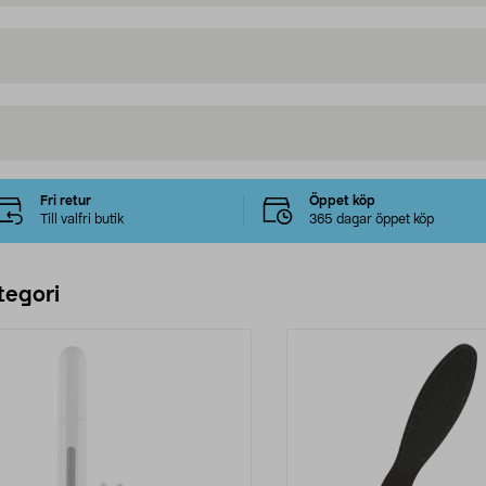
Fri retur
Öppet köp
Till valfri butik
365 dagar öppet köp
tegori