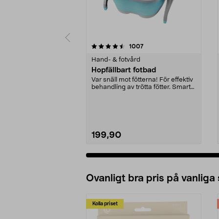
5 av 5 stjärnor
4.0 av 5 stjärnor
recensioner
1007
Hand- & fotvård
Hopfällbart fotbad
Var snäll mot fötterna! För effektiv
behandling av trötta fötter. Smart
vikbar d...
199,90
Ovanligt bra pris på vanliga
Kolla priset