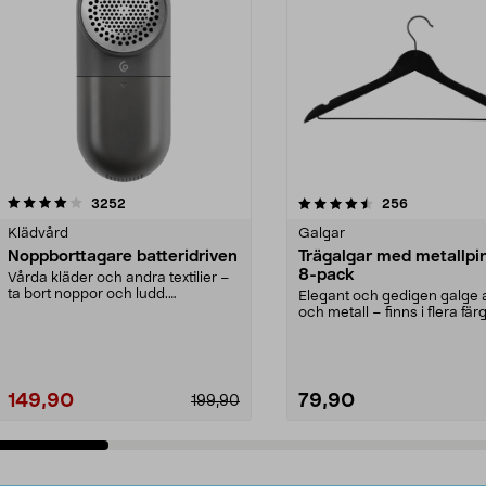
4.5av 5 stjärnor
recensioner
4.0av 5 stjärnor
recensioner
3252
256
Klädvård
Galgar
Noppborttagare batteridriven
Trägalgar med metallpi
8-pack
Vårda kläder och andra textilier –
ta bort noppor och ludd.
Elegant och gedigen galge a
Noppborttagaren fräs...
och metall – finns i flera färg
Galge med sv...
149,90
79,90
199,90
Lägg i varukorg
Lägg i varukorg