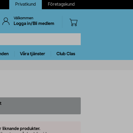
Privatkund
Företagskund
Välkommen
Logga in/Bli medlem
nden
Våra tjänster
Club Clas
t
er
liknande produkter.