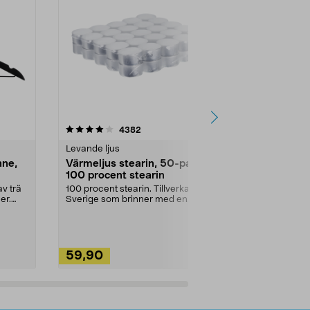
4.5av 5 stjärnor
recensioner
4.5
4382
2
Levande ljus
Rengöringsm
nne,
Värmeljus stearin, 50-pack,
Bikarbonat
100 procent stearin
Ett allsidigt 
städning och 
v trä
100 procent stearin. Tillverkade i
ute. Städa med
er.
Sverige som brinner med en
vacker och sotfri ...
59,90
49,90
Lägg i varukorg
Lägg