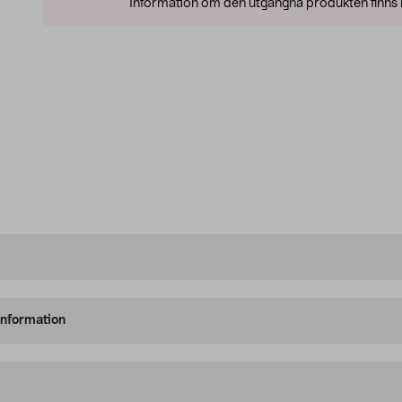
Information om den utgångna produkten finns l
information