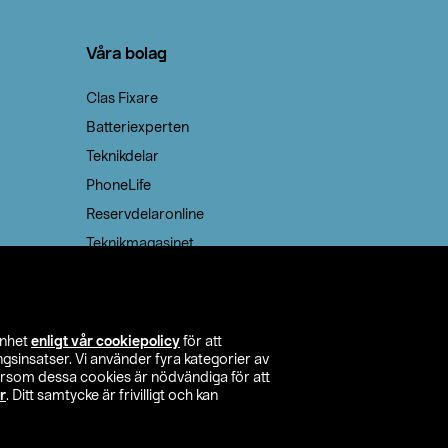
Våra bolag
Clas Fixare
Batteriexperten
Teknikdelar
PhoneLife
Reservdelaronline
Teknikmagasinet
enhet
enligt vår cookiepolicy
för att
insatser. Vi använder fyra kategorier av
tersom dessa cookies är nödvändiga för att
r
. Ditt samtycke är frivilligt och kan
itta butik