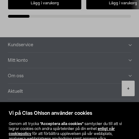
Lägg i varukorg
Lägg i varukorg
Sidfot
Kundservice
Mitt konto
Om oss
Product
+
Aktuellt
quantity
Våra bolag
Vi på Clas Ohlson använder cookies
Hitta butik
Genom att trycka
”Acceptera alla cookies”
samtycker du till att vi
lagrar cookies och andra spårtekniker på din enhet
enligt vår
cookiepolicy
för att förbättra upplevelsen på vår webbplats,
SE
NO
FI
analysera webbplatsens användning samt anpassa våra