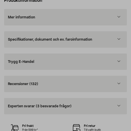
Produktinformation
Mer information
Specifikationer, dokument och ev. faroinformation
Trygg E-Handel
Recensioner
(132)
Experten svarar
(3 besvarade frågor)
Fri frakt
Fri retur
Från 599 kr*
Till valfri butik