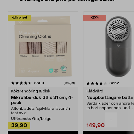
Kolla priset
-25%
4.0av 5 stjärnor
recensioner
4.5av 5 stjärnor
recensio
3809
3252
(9,97/st)
Köksrengöring & disk
Klädvård
Mikrofiberduk 32 x 31 cm, 4-
Noppborttagare batter
pack
Vårda kläder och andra tex
ta bort noppor och ludd.
Aftonbladets "självklara favorit” i
Noppborttagaren fräs...
test av d...
Utförande:
Grå/beige
-
39,90
149,90