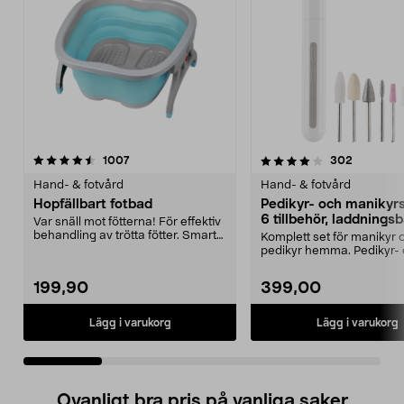
4.0 av 5 stjärnor
recensioner
4.0 av 5 stjärnor
recension
1007
302
Hand- & fotvård
Hand- & fotvård
Hopfällbart fotbad
Pedikyr- och manikyr
6 tillbehör, laddningsb
Var snäll mot fötterna! För effektiv
behandling av trötta fötter. Smart
Komplett set för manikyr 
vikbar d...
pedikyr hemma. Pedikyr-
manikyrset med 6 tillbe...
199,90
399,00
Lägg i varukorg
Lägg i varukorg
Ovanligt bra pris på vanliga saker