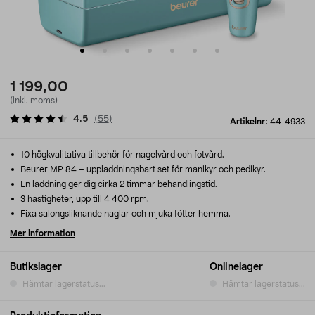
1 199,00
(inkl. moms)
4.5
(
55
)
Artikelnr:
44-4933
10 högkvalitativa tillbehör för nagelvård och fotvård.
Beurer MP 84 – uppladdningsbart set för manikyr och pedikyr.
En laddning ger dig cirka 2 timmar behandlingstid.
3 hastigheter, upp till 4 400 rpm.
Fixa salongsliknande naglar och mjuka fötter hemma.
Mer information
Butikslager
Onlinelager
Hämtar lagerstatus...
Hämtar lagerstatus...