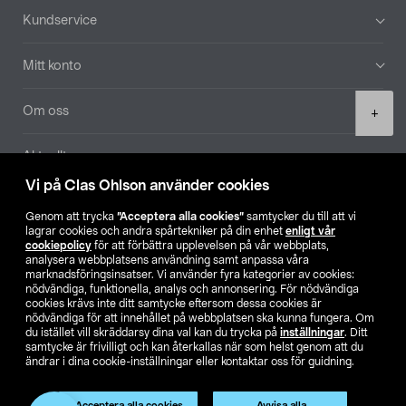
Sidfot
Kundservice
Mitt konto
Product
Om oss
+
quantity
Aktuellt
Vi på Clas Ohlson använder cookies
Våra bolag
Genom att trycka
”Acceptera alla cookies”
samtycker du till att vi
lagrar cookies och andra spårtekniker på din enhet
enligt vår
Hitta butik
cookiepolicy
för att förbättra upplevelsen på vår webbplats,
analysera webbplatsens användning samt anpassa våra
marknadsföringsinsatser. Vi använder fyra kategorier av cookies:
nödvändiga, funktionella, analys och annonsering. För nödvändiga
SE
NO
FI
cookies krävs inte ditt samtycke eftersom dessa cookies är
nödvändiga för att innehållet på webbplatsen ska kunna fungera. Om
du istället vill skräddarsy dina val kan du trycka på
inställningar
. Ditt
samtycke är frivilligt och kan återkallas när som helst genom att du
ändrar i dina cookie-inställningar eller kontaktar oss för guidning.
Acceptera alla cookies
Avvisa alla