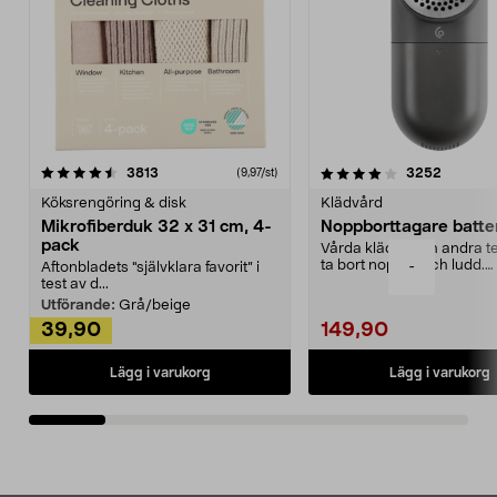
4.0av 5 stjärnor
recensioner
4.5av 5 stjärnor
recensio
3813
3252
(9,97/st)
Köksrengöring & disk
Klädvård
Mikrofiberduk 32 x 31 cm, 4-
Noppborttagare batter
pack
Vårda kläder och andra tex
ta bort noppor och ludd.
-
Aftonbladets "självklara favorit” i
Noppborttagaren fräs...
test av d...
Utförande:
Grå/beige
39,90
149,90
Lägg i varukorg
Lägg i varukorg