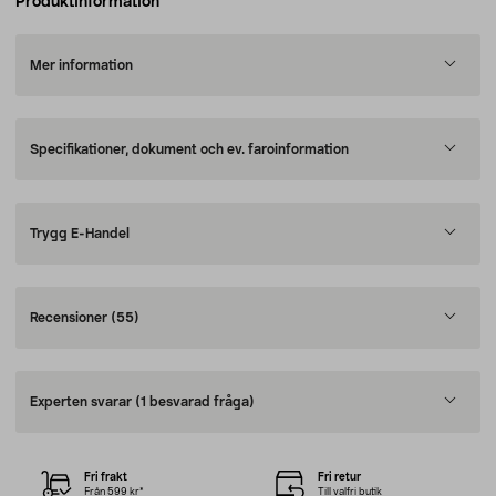
Produktinformation
Mer information
Specifikationer, dokument och ev. faroinformation
Trygg E-Handel
Recensioner
(55)
Experten svarar
(1 besvarad fråga)
Fri frakt
Fri retur
Från 599 kr*
Till valfri butik