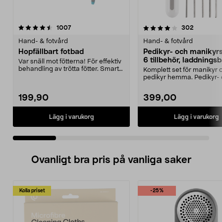
4.0 av 5 stjärnor
recensioner
4.0 av 5 stjärnor
recension
1007
302
Hand- & fotvård
Hand- & fotvård
Hopfällbart fotbad
Pedikyr- och manikyr
6 tillbehör, laddningsb
Var snäll mot fötterna! För effektiv
behandling av trötta fötter. Smart
Komplett set för manikyr 
vikbar d...
pedikyr hemma. Pedikyr-
manikyrset med 6 tillbe...
199,90
399,00
Lägg i varukorg
Lägg i varukorg
Ovanligt bra pris på vanliga saker
Kolla priset
-25%