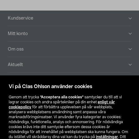
Sidfot
Kundservice
Mitt konto
Om oss
Aktuellt
Våra bolag
Vi på Clas Ohlson använder cookies
Hitta butik
Genom att trycka
”Acceptera alla cookies”
samtycker du till att vi
lagrar cookies och andra spårtekniker på din enhet
enligt vår
cookiepolicy
för att förbättra upplevelsen på vår webbplats,
SE
NO
FI
analysera webbplatsens användning samt anpassa våra
marknadsföringsinsatser. Vi använder fyra kategorier av cookies:
nödvändiga, funktionella, analys och annonsering. För nödvändiga
cookies krävs inte ditt samtycke eftersom dessa cookies är
nödvändiga för att innehållet på webbplatsen ska kunna fungera. Om
du istället vill skräddarsy dina val kan du trycka på
inställningar
. Ditt