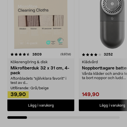
4.0av 5 stjärnor
recensioner
4.5av 5 stjärnor
recensio
3809
3252
(9,97/st)
Köksrengöring & disk
Klädvård
Mikrofiberduk 32 x 31 cm, 4-
Noppborttagare batter
pack
Vårda kläder och andra tex
ta bort noppor och ludd.
Aftonbladets "självklara favorit” i
Noppborttagaren fräs...
test av d...
Utförande:
Grå/beige
39,90
149,90
Lägg i varukorg
Lägg i varukorg