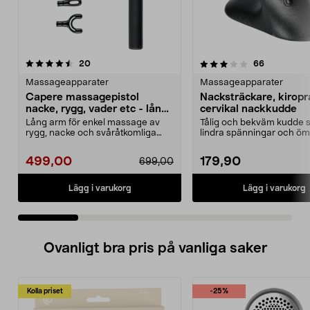
3.5 av 5 stjärnor
recensioner
4.5 av 5 stjärnor
recensione
20
66
Massageapparater
Massageapparater
Capere massagepistol
Nacksträckare, kiropr
nacke, rygg, vader etc - lång
cervikal nackkudde
arm
Lång arm för enkel massage av
Tålig och bekväm kudde 
rygg, nacke och svåråtkomliga
lindra spänningar och öm
muskler. Capere mass...
nacke och axlar. Ki...
499,00
179,90
699,00
Lägg i varukorg
Lägg i varukorg
Ovanligt bra pris på vanliga saker
Kolla priset
-25%