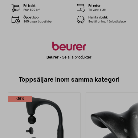
Fri frakt
Fri retur
Från 599 kr*
Till valfri butik
Öppet köp
Hämta i butik
365 dagar öppet köp
Beställ online, från butikslager
Beurer
-
Se alla produkter
Toppsäljare inom samma kategori
-29%