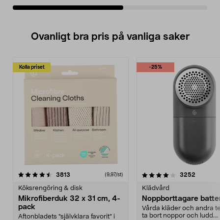
Ovanligt bra pris på vanliga saker
Kolla priset
-25%
4.0av 5 stjärnor
recensioner
4.5av 5 stjärnor
recensio
3813
3252
(9,97/st)
Köksrengöring & disk
Klädvård
Mikrofiberduk 32 x 31 cm, 4-
Noppborttagare batter
pack
Vårda kläder och andra tex
ta bort noppor och ludd.
Aftonbladets "självklara favorit” i