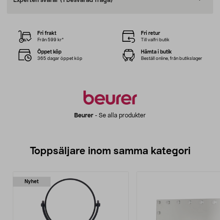
Experten svarar
(1 besvarad fråga)
Fri frakt
Fri retur
Från 599 kr*
Till valfri butik
Öppet köp
Hämta i butik
365 dagar öppet köp
Beställ online, från butikslager
Beurer
-
Se alla produkter
Toppsäljare inom samma kategori
Nyhet