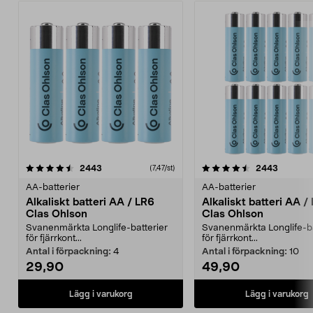
4.5av 5 stjärnor
recensioner
4.5av 5 stjärnor
recensio
2443
2443
(7,47/st)
AA-batterier
AA-batterier
Alkaliskt batteri AA / LR6
Alkaliskt batteri AA /
Clas Ohlson
Clas Ohlson
Svanenmärkta Longlife-batterier
Svanenmärkta Longlife-ba
för fjärrkont...
för fjärrkont...
Antal i förpackning:
4
Antal i förpackning:
10
29,90
49,90
Lägg i varukorg
Lägg i varukorg