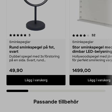
4.0 av 5 stjärnor
recensioner
4.5 av 5 stjärnor
recensione
3
32
Sminkspeglar
Sminkspeglar
Rund sminkspegel på fot,
Stor sminkspegel me
svart
dimbar LED-belysning,
x 62 cm
Dubbel spegel med 3x förstoring
Hollywoodspegel med jäm
på en sida. Svart, rund
för perfekt sminkning varj
sminkspegel med stabil r...
Stor sminkspegel...
49,90
1499,00
Lägg i varukorg
Lägg i varukorg
Passande tillbehör