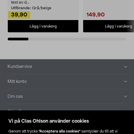
Noppborttagaren fräs...
test av d...
Utförande:
Grå/beige
39,90
149,90
Lägg i varukorg
Lägg i varukorg
Sidfot
Kundservice
Mitt konto
Om oss
Aktuellt
Vi på Clas Ohlson använder cookies
Våra bolag
Genom att trycka
”Acceptera alla cookies”
samtycker du till att vi