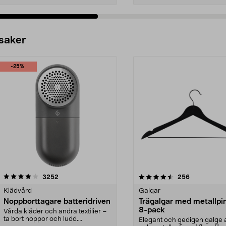
 saker
-25%
4.5av 5 stjärnor
recensioner
4.0av 5 stjärnor
recensioner
3252
256
Klädvård
Galgar
Noppborttagare batteridriven
Trägalgar med metallpi
8-pack
Vårda kläder och andra textilier –
ta bort noppor och ludd.
Elegant och gedigen galge a