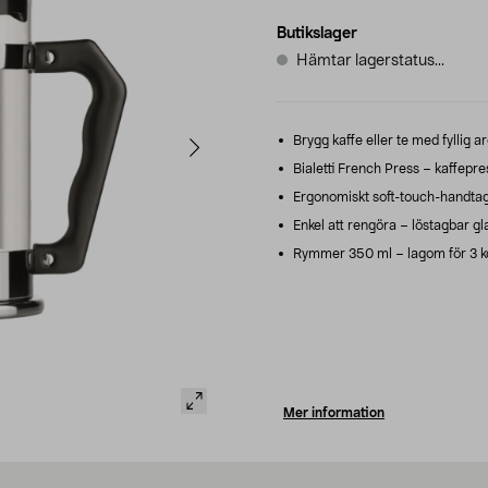
Butikslager
Hämtar lagerstatus...
Brygg kaffe eller te med fyllig a
Bialetti French Press – kaffepress
Ergonomiskt soft-touch-handtag,
Enkel att rengöra – löstagbar gl
Rymmer 350 ml – lagom för 3 ko
Mer information