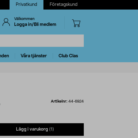
Privatkund
Företagskund
Välkommen
Logga in/Bli medlem
nden
Våra tjänster
Club Clas
Artikelnr:
44-6924
)
Lägg i varukorg
(1)