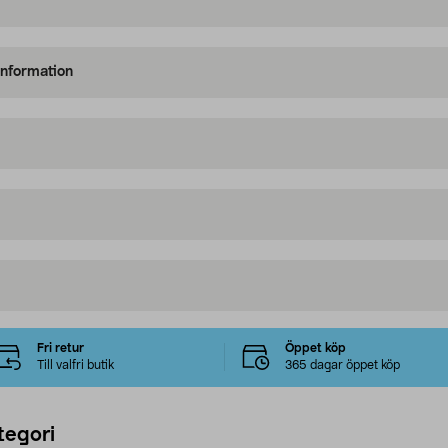
information
Fri retur
Öppet köp
Till valfri butik
365 dagar öppet köp
tegori