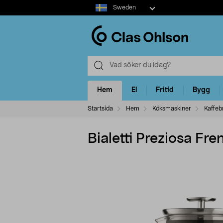
Select
Sweden
market
Hem
El
Fritid
Bygg
Startsida
Hem
Köksmaskiner
Kaffeb
Bialetti Preziosa Fr