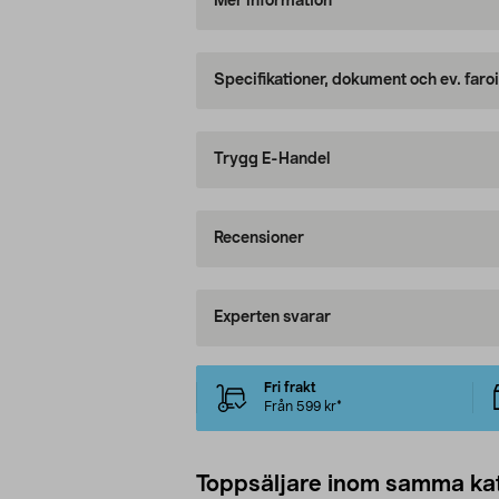
Mer information
Specifikationer, dokument och ev. faro
Trygg E-Handel
Recensioner
Experten svarar
Fri frakt
Från 599 kr*
Toppsäljare inom samma ka