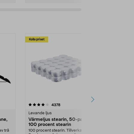
Kolla priset
Multibuy
4.5av 5 stjärnor
recensioner
4.5
4378
2
Levande ljus
Rengöringsm
nne,
Värmeljus stearin, 50-pack,
Bikarbonat
100 procent stearin
Ett allsidigt 
städning och 
v trä
100 procent stearin. Tillverkade i