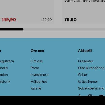
Noppborttagaren fräs...
och metall – finns i flera färg
Galge med sv...
149,90
79,90
199,90
Lägg i varukorg
Lägg i varukorg
o
Om oss
Aktuellt
egistrera
Om oss
Presenter
enord
Press
Städ & rengöring
ation
Investerare
Grillar
istorik
Hållbarhet
Grästrimmer
Karriär
Solcellsbelysning