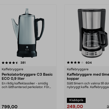
4.0 av 5 stjärnor
recensioner
4.5 av 5 stjärnor
recensioner
381
604
Kaffebryggare
Kaffebryggare
Perkolatorbryggare C3 Basic
Kaffebryggare med time
ECO 0,9 liter
koppar
En riktig kaffeklassiker - smidig
Sätt timern och vakna till do
och lätthanterad perkolator. För
nybryggt kaffe. Kaffebrygga
dig som gilla...
10 koppar...
Klubbpris
249,00
799,00
3