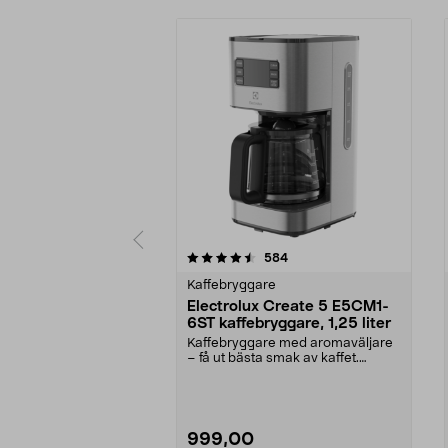
5 av 5 stjärnor
4.5 av 5 stjärnor
recensioner
584
Kaffebryggare
Electrolux Create 5 E5CM1-
6ST kaffebryggare, 1,25 liter
Kaffebryggare med aromaväljare
– få ut bästa smak av kaffet.
Electrolux Create 5...
999,00