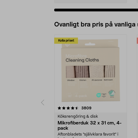
Ovanligt bra pris på vanliga
Kolla priset
5av 5 stjärnor
4.0av 5 stjärnor
recensioner
3809
Köksrengöring & disk
Mikrofiberduk 32 x 31 cm, 4-
pack
Aftonbladets "självklara favorit” i