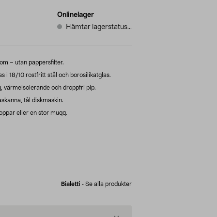
Onlinelager
Hämtar lagerstatus...
rom – utan pappersfilter.
 i 18/10 rostfritt stål och borosilikatglas.
 värmeisolerande och droppfri pip.
askanna, tål diskmaskin.
ppar eller en stor mugg.
Bialetti
-
Se alla produkter