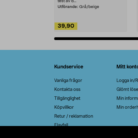
test av d...
Utförande:
Grå/beige
39,90
Lägg i varukorg
Sidfot
Kundservice
Mitt kont
Vanliga frågor
Logga in/R
Kontakta oss
Glömt lös
Tillgänglighet
Min inform
Köpvillkor
Min orderh
Retur / reklamation
Elavfall
Cookie policy