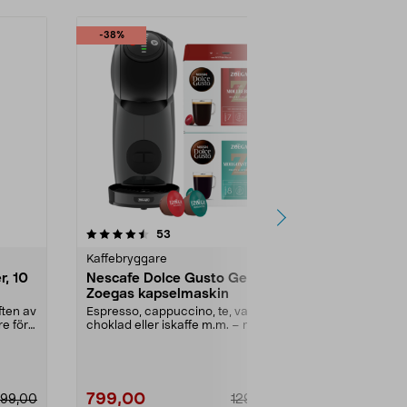
-38%
4.0 av 5 stjärnor
recensioner
4.5
53
8
Kaffebryggare
Kaffebryggar
r, 10
Nescafe Dolce Gusto Genio S
Liten kaffe
Zoegas kapselmaskin
Lättanvänd k
permanent filte
ften av
Espresso, cappuccino, te, varm
re för
choklad eller iskaffe m.m. – med
Färg:
Svart
ett knapptryck. ...
799,00
149,90
99,00
1299,00