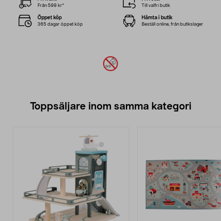
Från 599 kr*
Till valfri butik
Öppet köp
Hämta i butik
365 dagar öppet köp
Beställ online, från butikslager
Toppsäljare inom samma kategori