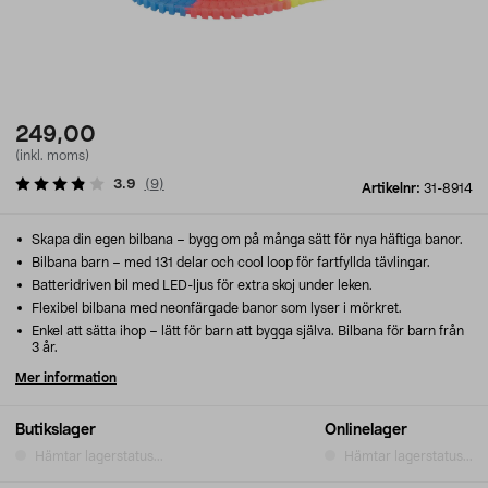
249,00
(inkl. moms)
3.9
(
9
)
Artikelnr:
31-8914
Skapa din egen bilbana – bygg om på många sätt för nya häftiga banor.
Bilbana barn – med 131 delar och cool loop för fartfyllda tävlingar.
Batteridriven bil med LED-ljus för extra skoj under leken.
Flexibel bilbana med neonfärgade banor som lyser i mörkret.
Enkel att sätta ihop – lätt för barn att bygga själva. Bilbana för barn från
3 år.
Mer information
Butikslager
Onlinelager
Hämtar lagerstatus...
Hämtar lagerstatus...