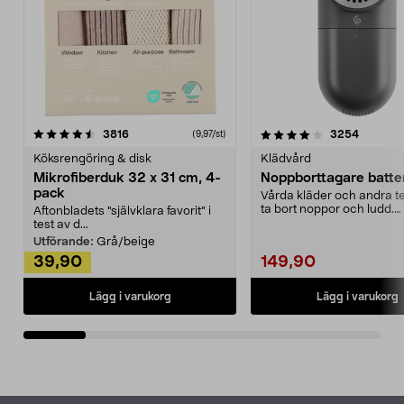
4.0av 5 stjärnor
recensioner
4.5av 5 stjärnor
recensio
3816
3254
(9,97/st)
Köksrengöring & disk
Klädvård
Mikrofiberduk 32 x 31 cm, 4-
Noppborttagare batter
pack
Vårda kläder och andra tex
ta bort noppor och ludd.
Aftonbladets "självklara favorit” i
Noppborttagaren fräs...
test av d...
Utförande:
Grå/beige
39,90
149,90
Lägg i varukorg
Lägg i varukorg