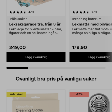
4.5 av 5 stjärnor
recensioner
4.5 av 5 stjärnor
recensione
481
261
Träleksaker
Inredning barnrum
Leksaksgarage trä, från 3 år
Lekmatta med bilväg
Lekglädje för bilentusiaster – bilar,
Lekmatta med fint motiv 
figurer och en helikopter ingår.
många snirkliga bilvägar.
Leksaksga...
skön att sitta på...
249,00
179,90
Lägg i varukorg
Lägg i varukorg
Ovanligt bra pris på vanliga saker
Kolla priset
-25%