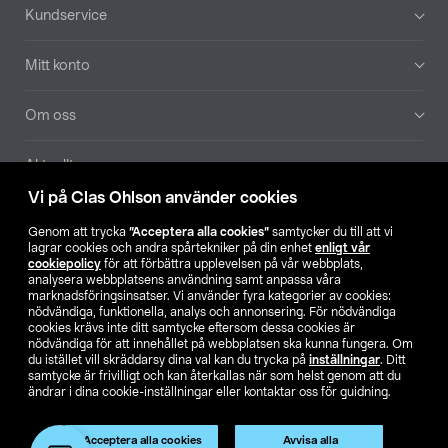
Sidfot
Kundservice
Mitt konto
Om oss
Aktuellt
Vi på Clas Ohlson använder cookies
Våra bolag
Genom att trycka
”Acceptera alla cookies”
samtycker du till att vi
lagrar cookies och andra spårtekniker på din enhet
enligt vår
Hitta butik
cookiepolicy
för att förbättra upplevelsen på vår webbplats,
analysera webbplatsens användning samt anpassa våra
marknadsföringsinsatser. Vi använder fyra kategorier av cookies:
nödvändiga, funktionella, analys och annonsering. För nödvändiga
SE
NO
FI
cookies krävs inte ditt samtycke eftersom dessa cookies är
nödvändiga för att innehållet på webbplatsen ska kunna fungera. Om
du istället vill skräddarsy dina val kan du trycka på
inställningar
. Ditt
samtycke är frivilligt och kan återkallas när som helst genom att du
ändrar i dina cookie-inställningar eller kontaktar oss för guidning.
Acceptera alla cookies
Avvisa alla
Köpvillkor
Privacy statement
Klubbvillkor
För företag