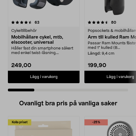
4.5 av 5 stjärnor
recensioner
5.0 av 5 stjärnor
recensione
63
80
Cykeltillbehör
Popsockets & mobilhållar
Mobilhållare cykel, mtb,
Arm till kulled Ram M
elscooter, universal
Passar Ram Mounts fäst
med 1" kulled (B...
Håller fast din smartphone säkert
med enkel twist-låsning.
Längd:
9,4 cm
Mobilhållare cykel, e...
249,00
199,90
Lägg i varukorg
Lägg i varukorg
Ovanligt bra pris på vanliga saker
Kolla priset
-25%