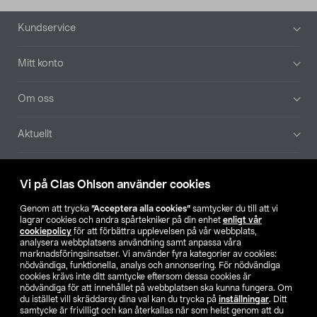
Sidfot
Kundservice
Mitt konto
Om oss
Aktuellt
Våra bolag
Vi på Clas Ohlson använder cookies
Hitta butik
Genom att trycka
”Acceptera alla cookies”
samtycker du till att vi
lagrar cookies och andra spårtekniker på din enhet
enligt vår
cookiepolicy
för att förbättra upplevelsen på vår webbplats,
SE
NO
FI
analysera webbplatsens användning samt anpassa våra
marknadsföringsinsatser. Vi använder fyra kategorier av cookies:
nödvändiga, funktionella, analys och annonsering. För nödvändiga
cookies krävs inte ditt samtycke eftersom dessa cookies är
nödvändiga för att innehållet på webbplatsen ska kunna fungera. Om
du istället vill skräddarsy dina val kan du trycka på
inställningar
. Ditt
samtycke är frivilligt och kan återkallas när som helst genom att du