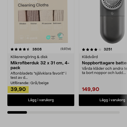
4.0av 5 stjärnor
recensioner
4.5av 5 stjärnor
recensio
3808
3251
(9,97/st)
Köksrengöring & disk
Klädvård
Mikrofiberduk 32 x 31 cm, 4-
Noppborttagare batter
pack
Vårda kläder och andra tex
ta bort noppor och ludd.
Aftonbladets "självklara favorit” i
Noppborttagaren fräs...
test av d...
Utförande:
Grå/beige
39,90
149,90
Lägg i varukorg
Lägg i varukorg