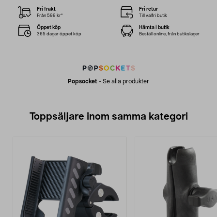
Fri frakt
Fri retur
Från 599 kr*
Till valfri butik
Öppet köp
Hämta i butik
365 dagar öppet köp
Beställ online, från butikslager
Popsocket
-
Se alla produkter
Toppsäljare inom samma kategori