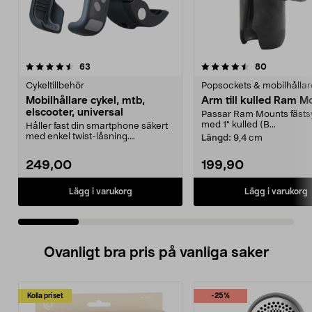
4.5 av 5 stjärnor
recensioner
5.0 av 5 stjärnor
recensione
63
80
Cykeltillbehör
Popsockets & mobilhållar
Mobilhållare cykel, mtb,
Arm till kulled Ram M
elscooter, universal
Passar Ram Mounts fäst
med 1" kulled (B...
Håller fast din smartphone säkert
med enkel twist-låsning.
Längd:
9,4 cm
Mobilhållare cykel, e...
249,00
199,90
Lägg i varukorg
Lägg i varukorg
Ovanligt bra pris på vanliga saker
Kolla priset
-25%