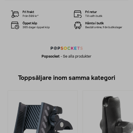
Fri frakt
Fri retur
Från 599 kr*
Till valfri butik
Öppet köp
Hämta i butik
365 dagar öppet köp
Beställ online, från butikslager
Popsocket
-
Se alla produkter
Toppsäljare inom samma kategori