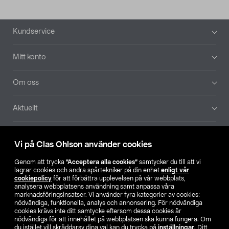
Sidfot
Kundservice
Mitt konto
Om oss
Aktuellt
Våra bolag
Vi på Clas Ohlson använder cookies
Hitta butik
Genom att trycka
”Acceptera alla cookies”
samtycker du till att vi
lagrar cookies och andra spårtekniker på din enhet
enligt vår
cookiepolicy
för att förbättra upplevelsen på vår webbplats,
SE
NO
FI
analysera webbplatsens användning samt anpassa våra
marknadsföringsinsatser. Vi använder fyra kategorier av cookies:
nödvändiga, funktionella, analys och annonsering. För nödvändiga
cookies krävs inte ditt samtycke eftersom dessa cookies är
nödvändiga för att innehållet på webbplatsen ska kunna fungera. Om
du istället vill skräddarsy dina val kan du trycka på
inställningar
. Ditt