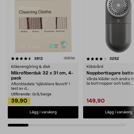
4.0av 5 stjärnor
recensioner
4.5av 5 stjärnor
recensio
3813
3252
(9,97/st)
Köksrengöring & disk
Klädvård
Mikrofiberduk 32 x 31 cm, 4-
Noppborttagare batter
pack
Vårda kläder och andra tex
ta bort noppor och ludd.
Aftonbladets "självklara favorit” i
Noppborttagaren fräs...
test av d...
Utförande:
Grå/beige
39,90
149,90
Lägg i varukorg
Lägg i varukorg