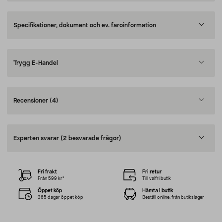
Specifikationer, dokument och ev. faroinformation
Trygg E-Handel
Recensioner
(4)
Experten svarar
(2 besvarade frågor)
Fri frakt
Fri retur
Från 599 kr*
Till valfri butik
Öppet köp
Hämta i butik
365 dagar öppet köp
Beställ online, från butikslager