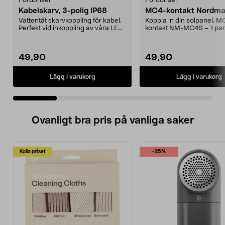
Fordonsel
Fordonsel
Kabelskarv, 3-polig IP68
MC4-kontakt Nordmax
Vattentät skarvkoppling för kabel.
Koppla in din solpanel. M
Perfekt vid inkoppling av våra LED-
kontakt NM-MC4S – 1 par
strålkasta...
och hona. Kontakten pa...
49,90
49,90
Lägg i varukorg
Lägg i varukorg
Ovanligt bra pris på vanliga saker
Kolla priset
-25%