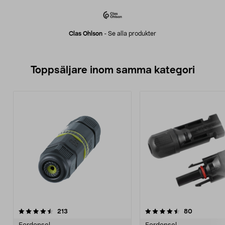
Clas Ohlson
-
Se alla produkter
Toppsäljare inom samma kategori
4.5 av 5 stjärnor
recensioner
4.0 av 5 stjärnor
recensione
213
80