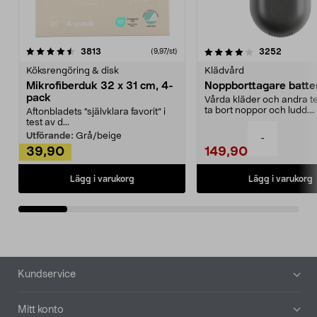
4.0av 5 stjärnor
recensioner
4.5av 5 stjärnor
recensio
3813
3252
(9,97/st)
Köksrengöring & disk
Klädvård
Mikrofiberduk 32 x 31 cm, 4-
Noppborttagare batter
pack
Vårda kläder och andra tex
ta bort noppor och ludd.
Aftonbladets "självklara favorit” i
Noppborttagaren fräs...
test av d...
Utförande:
Grå/beige
-
39,90
149,90
Lägg i varukorg
Lägg i varukorg
Sidfot
Kundservice
Mitt konto