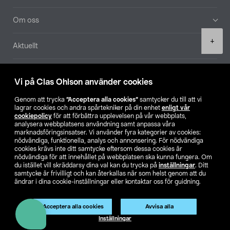
Om oss
Product
+
Aktuellt
quantity
Våra bolag
Vi på Clas Ohlson använder cookies
Hitta butik
Genom att trycka
”Acceptera alla cookies”
samtycker du till att vi
lagrar cookies och andra spårtekniker på din enhet
enligt vår
cookiepolicy
för att förbättra upplevelsen på vår webbplats,
SE
NO
FI
analysera webbplatsens användning samt anpassa våra
marknadsföringsinsatser. Vi använder fyra kategorier av cookies:
nödvändiga, funktionella, analys och annonsering. För nödvändiga
cookies krävs inte ditt samtycke eftersom dessa cookies är
nödvändiga för att innehållet på webbplatsen ska kunna fungera. Om
du istället vill skräddarsy dina val kan du trycka på
inställningar
. Ditt
samtycke är frivilligt och kan återkallas när som helst genom att du
ändrar i dina cookie-inställningar eller kontaktar oss för guidning.
Köpvillkor
Privacy statement
Klubbvillkor
För företag
Ändra till priser exklusive moms
Acceptera alla cookies
Avvisa alla
Lägg i varukorg
(1)
Inställningar