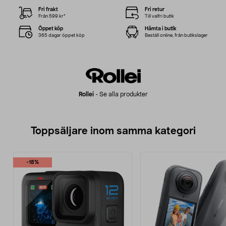
Fri frakt
Fri retur
Från 599 kr*
Till valfri butik
Öppet köp
Hämta i butik
365 dagar öppet köp
Beställ online, från butikslager
Rollei
-
Se alla produkter
Toppsäljare inom samma kategori
-18%