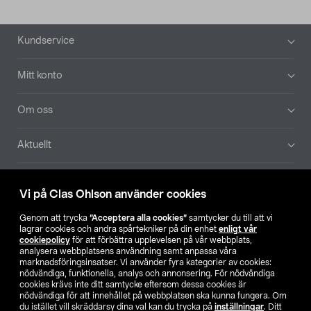
Sidfot
Kundservice
Mitt konto
Om oss
Aktuellt
Våra bolag
Vi på Clas Ohlson använder cookies
Hitta butik
Genom att trycka
”Acceptera alla cookies”
samtycker du till att vi
lagrar cookies och andra spårtekniker på din enhet
enligt vår
cookiepolicy
för att förbättra upplevelsen på vår webbplats,
SE
NO
FI
analysera webbplatsens användning samt anpassa våra
marknadsföringsinsatser. Vi använder fyra kategorier av cookies:
nödvändiga, funktionella, analys och annonsering. För nödvändiga
cookies krävs inte ditt samtycke eftersom dessa cookies är
nödvändiga för att innehållet på webbplatsen ska kunna fungera. Om
du istället vill skräddarsy dina val kan du trycka på
inställningar
. Ditt