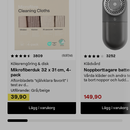
4.0av 5 stjärnor
recensioner
4.5av 5 stjärnor
recensio
3809
3252
(9,97/st)
Köksrengöring & disk
Klädvård
Mikrofiberduk 32 x 31 cm, 4-
Noppborttagare batter
pack
Vårda kläder och andra tex
ta bort noppor och ludd.
Aftonbladets "självklara favorit” i
Noppborttagaren fräs...
test av d...
Utförande:
Grå/beige
39,90
149,90
Lägg i varukorg
Lägg i varukorg