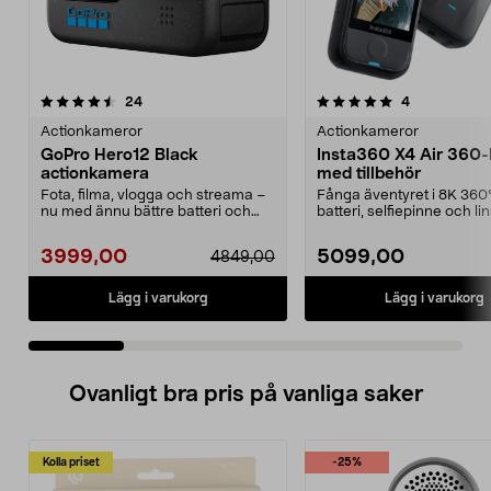
5.0 av 5 stjärnor
recensioner
5.0 av 5 stjärnor
recensioner
24
4
Actionkameror
Actionkameror
GoPro Hero12 Black
Insta360 X4 Air 360
actionkamera
med tillbehör
Fota, filma, vlogga och streama –
Fånga äventyret i 8K 360°
nu med ännu bättre batteri och
batteri, selfiepinne och l
videostabiliser...
ingår. Inst...
3999,00
5099,00
4849,00
Lägg i varukorg
Lägg i varukorg
Ovanligt bra pris på vanliga saker
Kolla priset
-25%