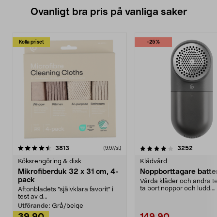
Ovanligt bra pris på vanliga saker
Kolla priset
-25%
4.0av 5 stjärnor
recensioner
4.5av 5 stjärnor
recensio
3813
3252
(9,97/st)
Köksrengöring & disk
Klädvård
Mikrofiberduk 32 x 31 cm, 4-
Noppborttagare batter
pack
Vårda kläder och andra tex
ta bort noppor och ludd.
Aftonbladets "självklara favorit” i
Noppborttagaren fräs...
test av d...
Utförande:
Grå/beige