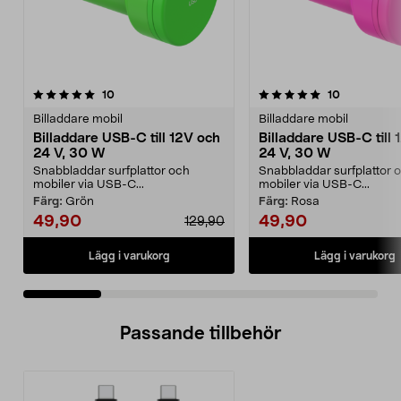
5.0 av 5 stjärnor
recensioner
4.5 av 5 stjärnor
recensioner
10
10
Billaddare mobil
Billaddare mobil
Billaddare USB-C till 12V och
Billaddare USB-C till 
24 V, 30 W
24 V, 30 W
Snabbladdar surfplattor och
Snabbladdar surfplattor 
mobiler via USB-C...
mobiler via USB-C...
Färg:
Grön
Färg:
Rosa
49,90
49,90
129,90
Lägg i varukorg
Lägg i varukorg
Passande tillbehör