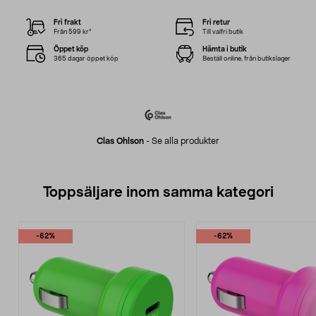
Fri frakt
Fri retur
Från 599 kr*
Till valfri butik
Öppet köp
Hämta i butik
365 dagar öppet köp
Beställ online, från butikslager
Clas Ohlson
-
Se alla produkter
Toppsäljare inom samma kategori
-62%
-62%