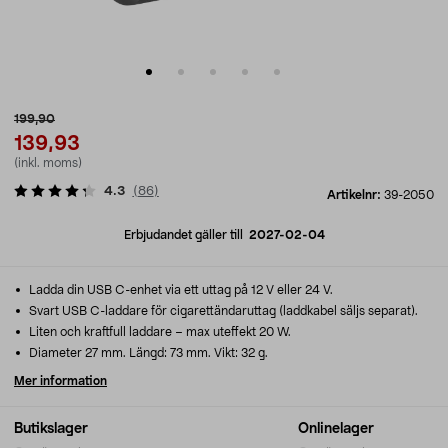
199,90
139,93
(inkl. moms)
4.3
(
86
)
Artikelnr:
39-2050
Erbjudandet gäller till
2027-02-04
Ladda din USB C-enhet via ett uttag på 12 V eller 24 V.
Svart USB C-laddare för cigarettändaruttag (laddkabel säljs separat).
Liten och kraftfull laddare – max uteffekt 20 W.
Diameter 27 mm. Längd: 73 mm. Vikt: 32 g.
Mer information
Butikslager
Onlinelager