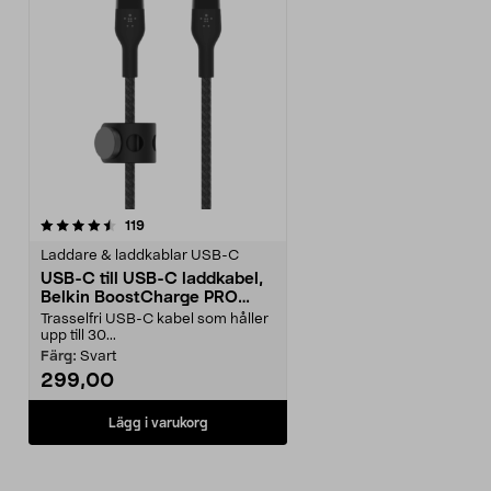
recensioner
119
Laddare & laddkablar USB-C
USB-C till USB-C laddkabel,
Belkin BoostCharge PRO
Flex, 2 m
Trasselfri USB-C kabel som håller
upp till 30...
Färg:
Svart
299,00
Lägg i varukorg