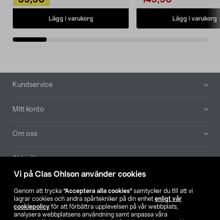
39,90
149,90
Lägg i varukorg
Lägg i varukorg
Sidfot
Kundservice
Mitt konto
Om oss
Aktuellt
Vi på Clas Ohlson använder cookies
Våra bolag
Genom att trycka
”Acceptera alla cookies”
samtycker du till att vi
lagrar cookies och andra spårtekniker på din enhet
enligt vår
Hitta butik
cookiepolicy
för att förbättra upplevelsen på vår webbplats,
analysera webbplatsens användning samt anpassa våra