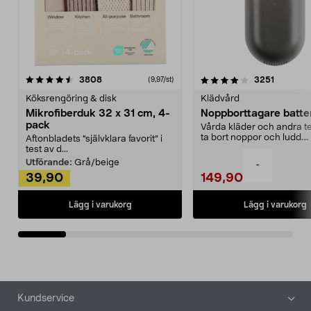
4.0av 5 stjärnor
recensioner
4.5av 5 stjärnor
recensio
3808
3251
(9,97/st)
Köksrengöring & disk
Klädvård
Mikrofiberduk 32 x 31 cm, 4-
Noppborttagare batter
pack
Vårda kläder och andra tex
ta bort noppor och ludd.
Aftonbladets "självklara favorit” i
Noppborttagaren fräs...
test av d...
Utförande:
Grå/beige
-
39,90
149,90
Lägg i varukorg
Lägg i varukorg
Sidfot
Kundservice