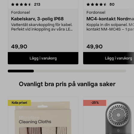
4.5 av 5 stjärnor
recensioner
4.0 av 5 stjärnor
recensione
213
80
Fordonsel
Fordonsel
Kabelskarv, 3-polig IP68
MC4-kontakt Nordmax
Vattentät skarvkoppling för kabel.
Koppla in din solpanel. M
Perfekt vid inkoppling av våra LED-
kontakt NM-MC4S – 1 par
strålkasta...
och hona. Kontakten pa...
49,90
49,90
Lägg i varukorg
Lägg i varukorg
Ovanligt bra pris på vanliga saker
Kolla priset
-25%