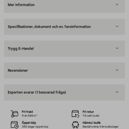
Mer information
Specifikationer, dokument och ev. faroinformation
Trygg E-Handel
Recensioner
Experten svarar
(1 besvarad fråga)
Fri frakt
Fri retur
Från 599 kr*
Till valfri butik
Öppet köp
Hämta i butik
365 dagar öppet köp
Beställ online, från butikslager