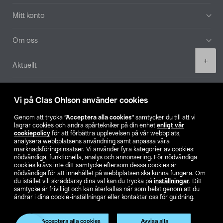
Mitt konto
Om oss
Product
+
Aktuellt
quantity
Våra bolag
Vi på Clas Ohlson använder cookies
Hitta butik
Genom att trycka
”Acceptera alla cookies”
samtycker du till att vi
lagrar cookies och andra spårtekniker på din enhet
enligt vår
cookiepolicy
för att förbättra upplevelsen på vår webbplats,
SE
NO
FI
analysera webbplatsens användning samt anpassa våra
marknadsföringsinsatser. Vi använder fyra kategorier av cookies:
nödvändiga, funktionella, analys och annonsering. För nödvändiga
cookies krävs inte ditt samtycke eftersom dessa cookies är
nödvändiga för att innehållet på webbplatsen ska kunna fungera. Om
du istället vill skräddarsy dina val kan du trycka på
inställningar
. Ditt
samtycke är frivilligt och kan återkallas när som helst genom att du
ändrar i dina cookie-inställningar eller kontaktar oss för guidning.
Köpvillkor
Privacy statement
Klubbvillkor
För företag
Ändra till priser exklusive moms
Acceptera alla cookies
Avvisa alla