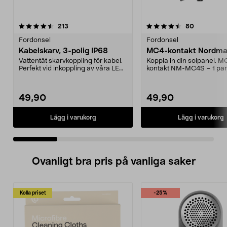
4.5 av 5 stjärnor
recensioner
4.0 av 5 stjärnor
recensione
213
80
Fordonsel
Fordonsel
Kabelskarv, 3-polig IP68
MC4-kontakt Nordmax
Vattentät skarvkoppling för kabel.
Koppla in din solpanel. M
Perfekt vid inkoppling av våra LED-
kontakt NM-MC4S – 1 par
strålkasta...
och hona. Kontakten pa...
49,90
49,90
Lägg i varukorg
Lägg i varukorg
Ovanligt bra pris på vanliga saker
Kolla priset
-25%