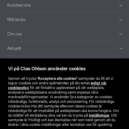
Sidfot
Kundservice
Mitt konto
Om oss
Aktuellt
Våra bolag
Vi på Clas Ohlson använder cookies
Hitta butik
Genom att trycka
”Acceptera alla cookies”
samtycker du till att vi
lagrar cookies och andra spårtekniker på din enhet
enligt vår
cookiepolicy
för att förbättra upplevelsen på vår webbplats,
SE
NO
FI
analysera webbplatsens användning samt anpassa våra
marknadsföringsinsatser. Vi använder fyra kategorier av cookies:
nödvändiga, funktionella, analys och annonsering. För nödvändiga
cookies krävs inte ditt samtycke eftersom dessa cookies är
nödvändiga för att innehållet på webbplatsen ska kunna fungera. Om
du istället vill skräddarsy dina val kan du trycka på
inställningar
. Ditt
samtycke är frivilligt och kan återkallas när som helst genom att du
ändrar i dina cookie-inställningar eller kontaktar oss för guidning.
Köpvillkor
Privacy statement
Klubbvillkor
För företag