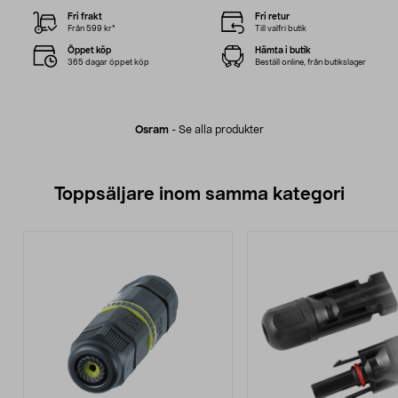
Fri frakt
Fri retur
Från 599 kr*
Till valfri butik
Öppet köp
Hämta i butik
365 dagar öppet köp
Beställ online, från butikslager
Osram
-
Se alla produkter
Toppsäljare inom samma kategori