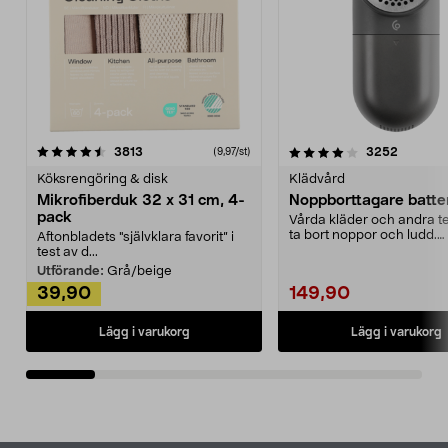
4.0av 5 stjärnor
recensioner
4.5av 5 stjärnor
recensio
3813
3252
(9,97/st)
Köksrengöring & disk
Klädvård
Mikrofiberduk 32 x 31 cm, 4-
Noppborttagare batter
pack
Vårda kläder och andra tex
ta bort noppor och ludd.
Aftonbladets "självklara favorit” i
Noppborttagaren fräs...
test av d...
Utförande:
Grå/beige
39,90
149,90
Lägg i varukorg
Lägg i varukorg