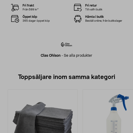
Fri frakt
Fri retur
Från 599 kr*
Till valfri butik
Öppet köp
Hämta i butik
365 dagar öppet köp
Beställ online, från butikslager
Clas Ohlson
-
Se alla produkter
Toppsäljare inom samma kategori