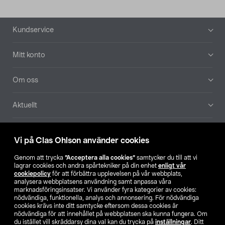
Sidfot
Kundservice
Mitt konto
Om oss
Aktuellt
Våra bolag
Vi på Clas Ohlson använder cookies
Hitta butik
Genom att trycka
”Acceptera alla cookies”
samtycker du till att vi
lagrar cookies och andra spårtekniker på din enhet
enligt vår
cookiepolicy
för att förbättra upplevelsen på vår webbplats,
SE
NO
FI
analysera webbplatsens användning samt anpassa våra
marknadsföringsinsatser. Vi använder fyra kategorier av cookies:
nödvändiga, funktionella, analys och annonsering. För nödvändiga
cookies krävs inte ditt samtycke eftersom dessa cookies är
nödvändiga för att innehållet på webbplatsen ska kunna fungera. Om
du istället vill skräddarsy dina val kan du trycka på
inställningar
. Ditt