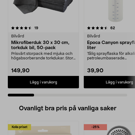
4.5 av 5 stjärnor
recensioner
4.0 av 5 stjärnor
recensione
19
62
Bilvård
Bilvård
Mikrofiberduk 30 x 30 cm,
Epoca Canyon sprayfl
torkduk bil, 50-pack
liter
Prisvärt storpack med mjuka och
Tålig sprayflaska för alka
högabsorberande torkdukar. Stora
petroleumbaserade
mikrofiberdukar...
bilvårdsprodukter. Epoca C
149,90
39,90
Lägg i varukorg
Lägg i varukorg
Ovanligt bra pris på vanliga saker
Kolla priset
-25%