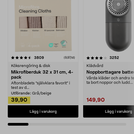
4.0av 5 stjärnor
recensioner
4.5av 5 stjärnor
recensio
3809
3252
(9,97/st)
Köksrengöring & disk
Klädvård
Mikrofiberduk 32 x 31 cm, 4-
Noppborttagare batter
pack
Vårda kläder och andra tex
ta bort noppor och ludd.
Aftonbladets "självklara favorit” i
Noppborttagaren fräs...
test av d...
Utförande:
Grå/beige
39,90
149,90
Lägg i varukorg
Lägg i varukorg