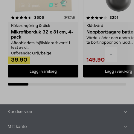
4.0av 5 stjärnor
recensioner
4.5av 5 stjärnor
recensio
3808
3251
(9,97/st)
Köksrengöring & disk
Klädvård
Mikrofiberduk 32 x 31 cm, 4-
Noppborttagare batter
pack
Vårda kläder och andra tex
ta bort noppor och ludd.
Aftonbladets "självklara favorit” i
Noppborttagaren fräs...
test av d...
Utförande:
Grå/beige
-
39,90
149,90
Lägg i varukorg
Lägg i varukorg
Sidfot
Kundservice
Mitt konto