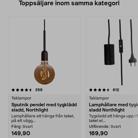
Toppsäljare inom samma kategori
4.5 av 5 stjärnor
recensioner
4.5 av 5 stjärnor
recensione
358
612
Taklampor
Taklampor
Sputnik pendel med tygklädd
Lamphållare med tyg
sladd, Northlight
sladd Northlight
Lamphållare att hänga från taket,
Tygsladd att hänga upp i fö
på ett vägg...
taket el...
Färg:
Svart
Utförande:
Svart
149,90
169,90