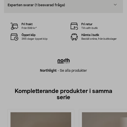
Experten svarar
(1 besvarad fråga)
Fri frakt
Fri retur
Från 599 kr*
Till valfri butik
Öppet köp
Hämta i butik
365 dagar öppet köp
Beställ online, från butikslager
Northlight
-
Se alla produkter
Kompletterande produkter i samma
serie