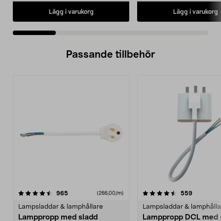
Lägg i varukorg
Lägg i varukorg
Passande tillbehör
4.5av 5 stjärnor
recensioner
recension
965
559
(266,00/m)
Lampsladdar & lamphållare
Lampsladdar & lamphålla
Lamppropp med sladd
Lamppropp DCL med s