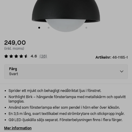
249,00
(inkl. moms)
4.6
(
38
)
Artikelnr:
46-1165-1
Select
Färg
variant
Svart
Sprider ett mjukt och behagligt nedåtriktat ljus i fönstret.
Northlight Birk – hängande fönsterlampa med metallskärm och opalvitt
lampglas.
Använd som fönsterlampa eller som pendel i hörn eller över köksön.
En 3,5 m lång, svart textilkabel med strömbrytare och stickpropp ingår.
G9 LED-ljuskälla säljs separat. Fönsterbelysningen finns i flera färger.
Mer information