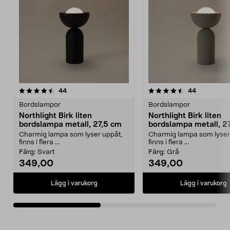
4.5av 5 stjärnor
recensioner
4.5av 5 stjärnor
recensione
44
44
Bordslampor
Bordslampor
Northlight Birk liten
Northlight Birk liten
bordslampa metall, 27,5 cm
bordslampa metall, 2
Charmig lampa som lyser uppåt,
Charmig lampa som lyser
finns i flera ...
finns i flera ...
Färg:
Svart
Färg:
Grå
349,00
349,00
Lägg i varukorg
Lägg i varukorg