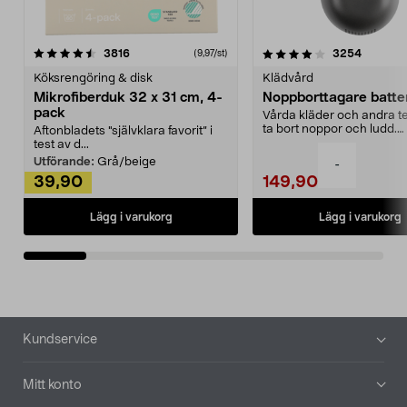
4.0av 5 stjärnor
recensioner
4.5av 5 stjärnor
recensio
3816
3254
(9,97/st)
Köksrengöring & disk
Klädvård
Mikrofiberduk 32 x 31 cm, 4-
Noppborttagare batter
pack
Vårda kläder och andra tex
ta bort noppor och ludd.
Aftonbladets "självklara favorit” i
Noppborttagaren fräs...
test av d...
Utförande:
Grå/beige
-
39,90
149,90
Lägg i varukorg
Lägg i varukorg
Sidfot
Kundservice
Mitt konto