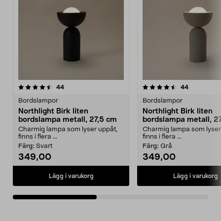
4.5av 5 stjärnor
recensioner
4.5av 5 stjärnor
recensione
44
44
Bordslampor
Bordslampor
Northlight Birk liten
Northlight Birk liten
bordslampa metall, 27,5 cm
bordslampa metall, 2
Charmig lampa som lyser uppåt,
Charmig lampa som lyser
finns i flera ...
finns i flera ...
Färg:
Svart
Färg:
Grå
349,00
349,00
Lägg i varukorg
Lägg i varukorg