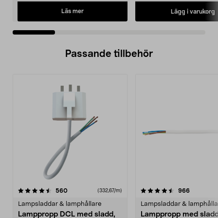
Läs mer
Lägg i varukorg
Passande tillbehör
4.5av 5 stjärnor
recensioner
recension
560
966
(332,67/m)
Lampsladdar & lamphållare
Lampsladdar & lamphålla
Lamppropp DCL med sladd,
Lamppropp med slad