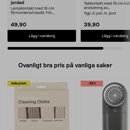
jordad
Takkontakt med 15 cm kab
anslutning av...
Lampkontakt med 15 cm
förmonterad sladd. För
Typ:
2-pol. m. jord
användning med t.ex. taklampor
som ...
49,90
39,90
Lägg i varukorg
Lägg i varukorg
Ovanligt bra pris på vanliga saker
Kolla priset
-25%