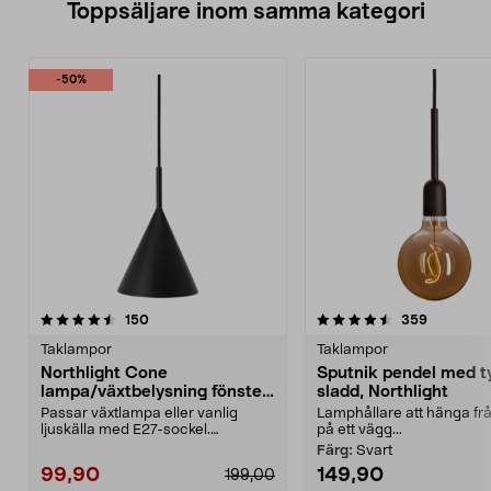
Toppsäljare inom samma kategori
-50%
4.5 av 5 stjärnor
recensioner
recension
150
359
0.0 av 5 stjärnor
Taklampor
Taklampor
Northlight Cone
Sputnik pendel med t
lampa/växtbelysning fönster,
sladd, Northlight
svart
Passar växtlampa eller vanlig
Lamphållare att hänga frå
ljuskälla med E27-sockel.
på ett vägg...
Northlight Cone hängande...
Färg:
Svart
99,90
149,90
199,00