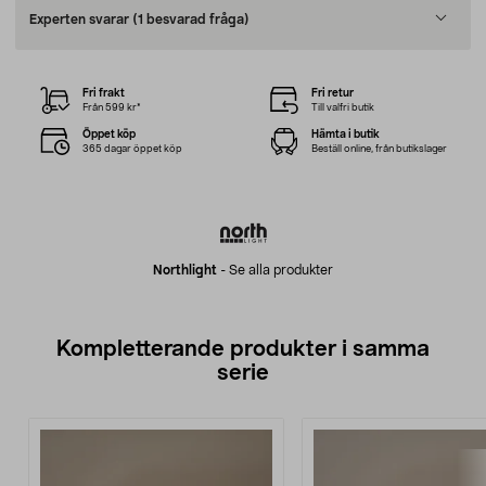
Experten svarar
(1 besvarad fråga)
Fri frakt
Fri retur
Från 599 kr*
Till valfri butik
Öppet köp
Hämta i butik
365 dagar öppet köp
Beställ online, från butikslager
Northlight
-
Se alla produkter
Kompletterande produkter i samma
serie