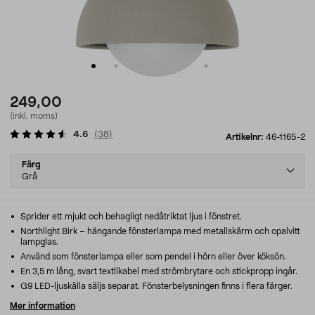
249,00
(inkl. moms)
4.6
(
38
)
Artikelnr:
46-1165-2
Select
Färg
variant
Grå
Sprider ett mjukt och behagligt nedåtriktat ljus i fönstret.
Northlight Birk – hängande fönsterlampa med metallskärm och opalvitt
lampglas.
Använd som fönsterlampa eller som pendel i hörn eller över köksön.
En 3,5 m lång, svart textilkabel med strömbrytare och stickpropp ingår.
G9 LED-ljuskälla säljs separat. Fönsterbelysningen finns i flera färger.
Mer information